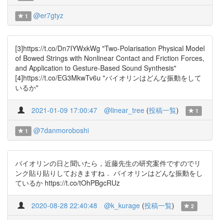
@er7gtyz
1
[3]https://t.co/Dn7IYWxkWg "Two-Polarisation Physical Model
of Bowed Strings with Nonlinear Contact and Friction Forces,
and Application to Gesture-Based Sound Synthesis"
[4]https://t.co/EG3MkwTv6u "バイオリンはどんな振動をして
いるか"
2021-01-09 17:00:47
@linear_tree
(
投稿一覧
)
1
@7danmoroboshi
1
バイオリンの日と聞いたら，近藤先生の研究案件ですのでリ
ンク貼り貼りしておきますね． バイオリンはどんな振動をし
ているか https://t.co/tOhPBgcRUz
2020-08-28 22:40:48
@k_kurage
(
投稿一覧
)
2