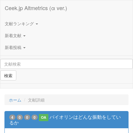
Ceek.jp Altmetrics (α ver.)
文献ランキング
新着文献
新着投稿
検索
ホーム
文献詳細
バイオリンはどんな振動をしてい
4
0
0
0
OA
るか