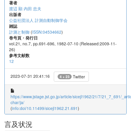
著者
渡辺 顯
内田 忠夫
出版者
公益社団法人 計測自動制御学会
雑誌
計測と制御
(
ISSN:04534662
)
巻号頁・発行日
vol.21, no.7, pp.691-696, 1982-07-10 (Released:2009-11-
26)
参考文献数
12
2023-07-31 20:41:16
Twitter
4 + 23
https://www.jstage.jst.go.jp/article/sicejl1962/21/7/21_7_691/_artic
char/ja/
(
info:doi/10.11499/sicejl1962.21.691
)
言及状況