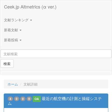
Ceek.jp Altmetrics (α ver.)
文献ランキング
新着文献
新着投稿
検索
ホーム
文献詳細
最近の航空機の計測と操縦システ
4
0
0
0
OA
ム