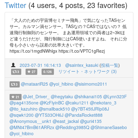
Twitter
(4 users, 4 posts, 23 favorites)
「大人のための宇宙博セミナー飛鳥」で気になったTASセン
サー。カルマン渦センサー。TASなの？CASではないの？ 低
速飛行制御則のセンサー。 まあ運用領域での両者は2~3ktほ
ど違うだけだが、飛行制御にはCAS使いますよね。 それに分
母も小さいから誤差の比率大きいです。
https://t.co/1mgdNWhlgx https://t.co/VPTC1gRezj
2023-07-31 16:14:13
@saintex_kasuki
(
投稿一覧
)
リツイート・ネットワーク (3)
3
27
0.126
@mataariR25
@yoi_hibino
@sisimomo2011
3
@Jet_Driver_
@hegytaku
@shikanai105
@Lynn323F
21
@pag4135one
@KzFlyinBC
@caku1211
@nekotaro_3
@ito_kazuhiro
@smallback510
@y7BT45tIJRIp08J
@sqwk1200
@YTS33OH6J
@PandaRocket888
@Anonymous__unk1
@east_jackal
@guri4135
@MNt47BmB61ARRzx
@Redding3985Q
@ShimaneSasebo
@yoi_hibino