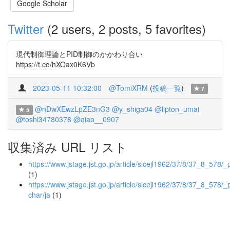
Google Scholar
Twitter
(2 users, 2 posts, 5 favorites)
現代制御理論とPID制御のかかわり合い
https://t.co/hXOax0K6Vb
2023-05-11 10:32:00
@TomiXRM
(
投稿一覧
)
7
@nDwXEwzLpZE3nG3
@y_shiga04
@lipton_umai
5
@toshi34780378
@qiao__0907
収集済み URL リスト
https://www.jstage.jst.go.jp/article/sicejl1962/37/8/37_8_578/_
(1)
https://www.jstage.jst.go.jp/article/sicejl1962/37/8/37_8_578/_p
char/ja
(1)