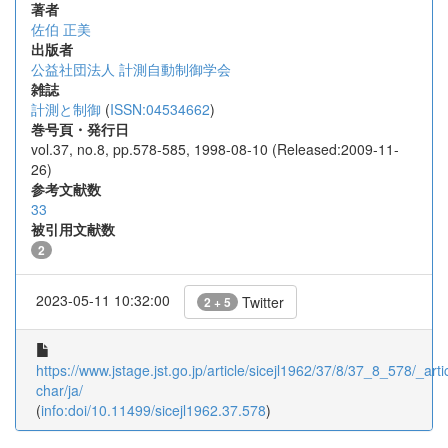
著者
佐伯 正美
出版者
公益社団法人 計測自動制御学会
雑誌
計測と制御
(
ISSN:04534662
)
巻号頁・発行日
vol.37, no.8, pp.578-585, 1998-08-10 (Released:2009-11-
26)
参考文献数
33
被引用文献数
2
2023-05-11 10:32:00
Twitter
2 + 5
https://www.jstage.jst.go.jp/article/sicejl1962/37/8/37_8_578/_artic
char/ja/
(
info:doi/10.11499/sicejl1962.37.578
)