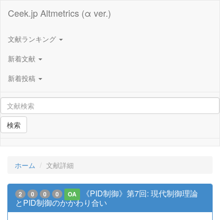
Ceek.jp Altmetrics (α ver.)
文献ランキング
新着文献
新着投稿
検索
ホーム
文献詳細
《PID制御》第7回: 現代制御理論
2
0
0
0
OA
とPID制御のかかわり合い