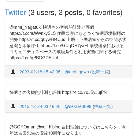
Twitter
(3 users, 3 posts, 0 favorites)
@mmi_Nagatuki 快適さの客観的計測と評価
https://t.co/isWwnkySLS 住民観察にもとつく快適環境指標の
開発 https://t.co/q0ywHf4Cus 上層・下層居室からの空間形状
意識と印象評価 https://t.co/GUqQH7yaFf 学校建築における
コミュニティスペースの環境条件と利用実態に関する研究
https://t.co/gPBOGDFUef
2023-02-18 15:42:05
@mol_ggwp
(
投稿一覧
)
快適さの客観的計測と評価 https://t.co/7qJByJujPN
2015-12-24 03:16:40
@sekine3698
(
投稿一覧
)
@GOROman @yoi_hibino 吉田理論についてはこちらを．今
年は吉田先生の没後10周年になります