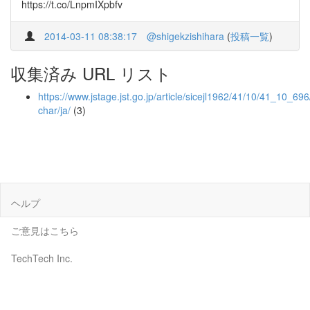
https://t.co/LnpmIXpbfv
2014-03-11 08:38:17
@shigekzishihara
(
投稿一覧
)
収集済み URL リスト
https://www.jstage.jst.go.jp/article/sicejl1962/41/10/41_10_696/
char/ja/
(3)
ヘルプ
ご意見はこちら
TechTech Inc.