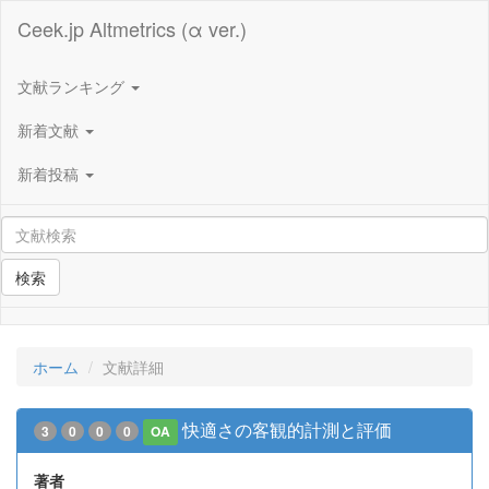
Ceek.jp Altmetrics (α ver.)
文献ランキング
新着文献
新着投稿
検索
ホーム
文献詳細
快適さの客観的計測と評価
3
0
0
0
OA
著者