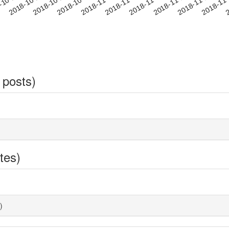
2018-11-11
2018-11-14
2018-11
-10-21
2
2018-10-24
2018-10-27
2018-10-30
2018-11-02
2018-11-05
2018-11-08
 posts)
tes)
)