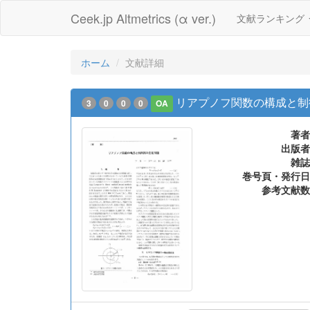
Ceek.jp Altmetrics (α ver.)
文献ランキング
ホーム
文献詳細
リアプノフ関数の構成と制
3
0
0
0
OA
著者
出版者
雑誌
巻号頁・発行日
参考文献数