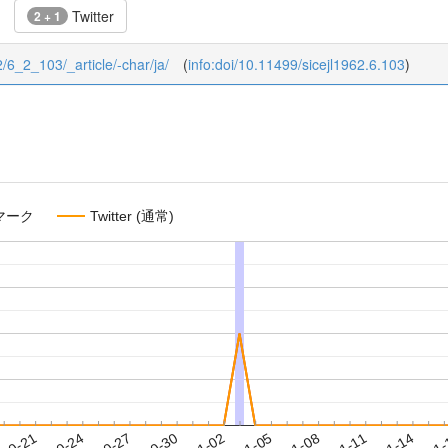
Twitter
2 + 1
/2/6_2_103/_article/-char/ja/
(
info:doi/10.11499/sicejl1962.6.103
)
マーク
Twitter (通常)