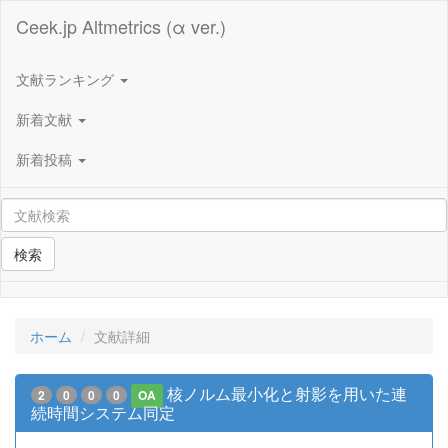
Ceek.jp Altmetrics (α ver.)
文献ランキング
新着文献
新着投稿
検索
ホーム
文献詳細
核ノルム最小化と射影を用いた連
2
0
0
0
OA
続時間システム同定