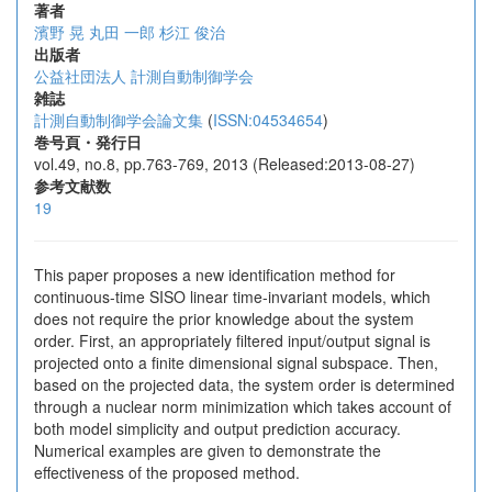
著者
濱野 晃
丸田 一郎
杉江 俊治
出版者
公益社団法人 計測自動制御学会
雑誌
計測自動制御学会論文集
(
ISSN:04534654
)
巻号頁・発行日
vol.49, no.8, pp.763-769, 2013 (Released:2013-08-27)
参考文献数
19
This paper proposes a new identification method for
continuous-time SISO linear time-invariant models, which
does not require the prior knowledge about the system
order. First, an appropriately filtered input/output signal is
projected onto a finite dimensional signal subspace. Then,
based on the projected data, the system order is determined
through a nuclear norm minimization which takes account of
both model simplicity and output prediction accuracy.
Numerical examples are given to demonstrate the
effectiveness of the proposed method.