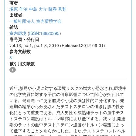
著者
塚原 伸治
中島 大介
藤巻 秀和
出版者
一般社団法人 室内環境学会
雑誌
室内環境
(
ISSN:18820395
)
巻号頁・発行日
vol.13, no.1, pp.1-8, 2010 (Released:2012-06-01)
参考文献数
31
被引用文献数
1
近年,胎児や小児に対する環境リスクの増大が懸念され,環境中
の化学物質に対する子供の健康影響について関心が払われて
いる。発達途上にある胎児や小児の脳は性的に分化する。発
達期の精巣から分泌されたテストステロンの働きは脳の性分
化にとって重要である。成人男性や成熟雄ラットの血中テス
トステロン濃度はトルエン曝露により低下する。我々は,発達
期のラットの血中テストステロン濃度がトルエン曝露によっ
て低下することを明らかにした。また,テストステロンレベル