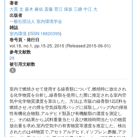
著者
大貫 文
菱木 麻佑
斎藤 育江
保坂 三継
中江 大
出版者
一般社団法人 室内環境学会
雑誌
室内環境
(
ISSN:18820395
)
巻号頁・発行日
vol.18, no.1, pp.15-25, 2015 (Released:2015-06-01)
参考文献数
29
被引用文献数
1
室内で燃焼させて使用する線香類について,燃焼時に放出され
る化学物質を分析し,線香類を使用した際に推定される室内空
気中化学物質濃度を算出した。方法は,市販の線香類12試料を
燃焼させ,その煙を空気採取用バッグに採取し,バッグ内の揮発
性有機化合物類,アルデヒド類及び有機酸類の濃度を測定し
た。その結果から,試料重量当たり及び燃焼時間当たりの物質
放出量を求め,室内空気中の有害物質等濃度を推定した。検出
されたのは48物質で,アセトアルデヒド,イソプレン,酢酸,アク