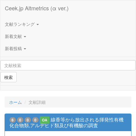
Ceek.jp Altmetrics (α ver.)
文献ランキング
新着文献
新着投稿
検索
ホーム
文献詳細
線香等から放出される揮発性有機
6
0
0
0
OA
化合物類,アルデヒド類及び有機酸の調査