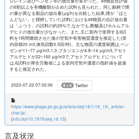
ロレイン及びベンゼン等の放出量が多かった。48物質合計値
の6割以上を有機酸類が占めた試料も見られた。同じ銘柄で煙
の量が異なる製品の放出量(μg/h)を比較した結果,煙が「ほと
んどない」と標榜していた試料における48物質の合計放出量
は「ふつう」の試料の約25%で,なかでも,酢酸及びホルムアル
デヒドの放出量が少なかった。また,主に室内で使用する9試
料を1時間燃焼させた後の空気中有害物質濃度を推定した(室
内容積20 m3,換気回数0.5回/時)。主な物質の濃度範囲は,ベン
ゼンが11~77 μg/m3,1,3-ブタジエンが4.8~14 μg/m3,アセト
アルデヒドが22~160 μg/m3で,アセトアルデヒドについて
は,6試料が厚生労働省による室内空気中濃度の指針値を超過
すると推定された。
2023-07-22 07:02:06
Twitter
6 + 4
https://www.jstage.jst.go.jp/article/siej/18/1/18_15/_article/-
char/ja/
(
info:doi/10.7879/siej.18.15
)
言及状況