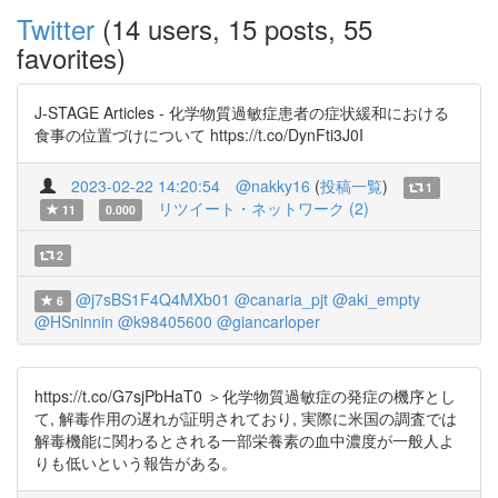
Twitter
(14 users, 15 posts, 55
favorites)
J-STAGE Articles - 化学物質過敏症患者の症状緩和における
食事の位置づけについて https://t.co/DynFti3J0I
2023-02-22 14:20:54
@nakky16
(
投稿一覧
)
1
リツイート・ネットワーク (2)
11
0.000
2
@j7sBS1F4Q4MXb01
@canaria_pjt
@aki_empty
6
@HSninnin
@k98405600
@giancarloper
https://t.co/G7sjPbHaT0 ＞化学物質過敏症の発症の機序とし
て, 解毒作用の遅れが証明されており, 実際に米国の調査では
解毒機能に関わるとされる一部栄養素の血中濃度が一般人よ
りも低いという報告がある。