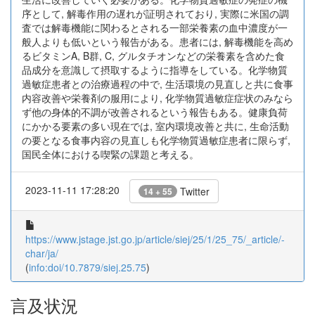
序として, 解毒作用の遅れが証明されており, 実際に米国の調
査では解毒機能に関わるとされる一部栄養素の血中濃度が一
般人よりも低いという報告がある。患者には, 解毒機能を高め
るビタミンA, B群, C, グルタチオンなどの栄養素を含めた食
品成分を意識して摂取するように指導をしている。化学物質
過敏症患者との治療過程の中で, 生活環境の見直しと共に食事
内容改善や栄養剤の服用により, 化学物質過敏症症状のみなら
ず他の身体的不調が改善されるという報告もある。健康負荷
にかかる要素の多い現在では, 室内環境改善と共に, 生命活動
の要となる食事内容の見直しも化学物質過敏症患者に限らず,
国民全体における喫緊の課題と考える。
2023-11-11 17:28:20
Twitter
14 + 55
https://www.jstage.jst.go.jp/article/siej/25/1/25_75/_article/-
char/ja/
(
info:doi/10.7879/siej.25.75
)
言及状況