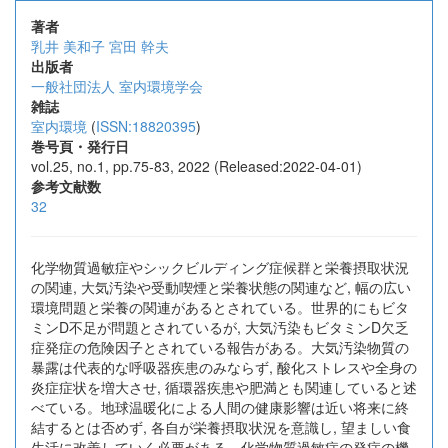
著者
乳井 美和子
宮田 幹夫
出版者
一般社団法人 室内環境学会
雑誌
室内環境
(
ISSN:18820395
)
巻号頁・発行日
vol.25, no.1, pp.75-83, 2022 (Released:2022-04-01)
参考文献数
32
化学物質過敏症やシックビルディング症候群と栄養摂取状況
の関連, 大気汚染や受動喫煙と栄養状態の関連など, 幅の広い
環境問題と栄養の関連があるとされている。世界的にもビタ
ミンD不足が問題とされているが, 大気汚染もビタミンD欠乏
症発症の危険因子とされている報告がある。大気汚染物質の
暴露は代表的な呼吸器疾患のみならず, 酸化ストレスや全身の
炎症症状を増大させ, 循環器疾患や肥満とも関連していると述
べている。地球温暖化による人間の健康影響は近い将来に終
結するとは否めず, 各自が栄養摂取状況を意識し, 望ましい食
生活に改善していく必要がある。化学物質過敏症の発症の機