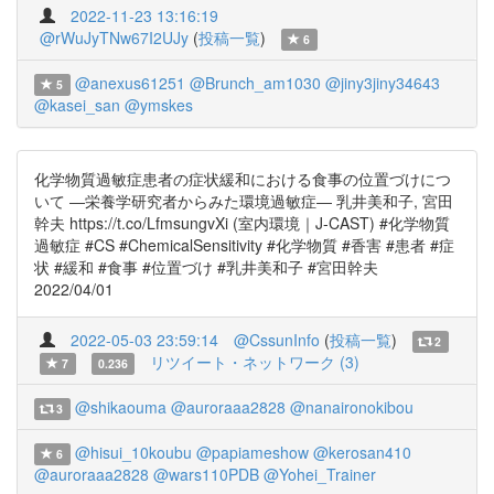
2022-11-23 13:16:19
@rWuJyTNw67I2UJy
(
投稿一覧
)
6
@anexus61251
@Brunch_am1030
@jiny3jiny34643
5
@kasei_san
@ymskes
化学物質過敏症患者の症状緩和における食事の位置づけにつ
いて ―栄養学研究者からみた環境過敏症― 乳井美和子, 宮田
幹夫 https://t.co/LfmsungvXi (室内環境｜J-CAST) #化学物質
過敏症 #CS #ChemicalSensitivity #化学物質 #香害 #患者 #症
状 #緩和 #食事 #位置づけ #乳井美和子 #宮田幹夫
2022/04/01
2022-05-03 23:59:14
@CssunInfo
(
投稿一覧
)
2
リツイート・ネットワーク (3)
7
0.236
@shikaouma
@auroraaa2828
@nanaironokibou
3
@hisui_10koubu
@papiameshow
@kerosan410
6
@auroraaa2828
@wars110PDB
@Yohei_Trainer