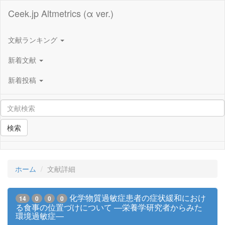
Ceek.jp Altmetrics (α ver.)
文献ランキング
新着文献
新着投稿
検索
ホーム
文献詳細
化学物質過敏症患者の症状緩和におけ
14
0
0
0
る食事の位置づけについて ―栄養学研究者からみた
環境過敏症―