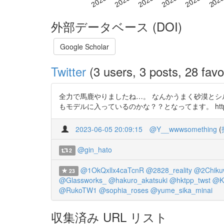
外部データベース (DOI)
Google Scholar
Twitter
(3 users, 3 posts, 28 favo
全力で馬鹿やりましたね…。 なんかうまく砂漠とシ
もモデルに入っているのかな？？となってます。 https://t.
2023-06-05 20:09:15
@Y__wwwsomething
(
@gin_hato
2
@1OkQxllx4caTcnR
@2828_reality
@2Chiku
23
@Glassworks_
@hakuro_akatsuki
@hktpp_twst
@K
@RukoTW1
@sophia_roses
@yume_sika_minai
収集済み URL リスト