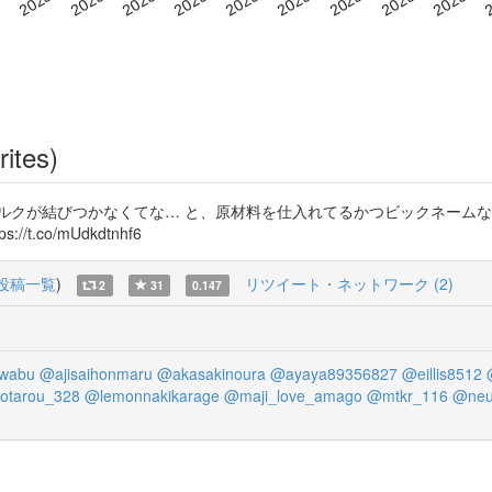
rites)
ルクが結びつかなくてな… と、原材料を仕入れてるかつビックネーム
co/mUdkdtnhf6
投稿一覧
)
リツイート・ネットワーク (2)
2
31
0.147
wabu
@ajisaihonmaru
@akasakinoura
@ayaya89356827
@eillis8512
otarou_328
@lemonnakikarage
@maji_love_amago
@mtkr_116
@neu