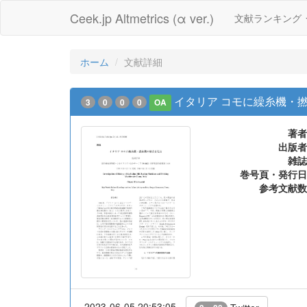
Ceek.jp Altmetrics (α ver.)
文献ランキング
ホーム
文献詳細
イタリア コモに繰糸機・
3
0
0
0
OA
著者
出版者
雑誌
巻号頁・発行日
参考文献数
2023-06-05 20:53:05