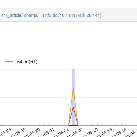
141/_article/-char/ja/
(
info:doi/10.11417/silk.28.141
)
Twitter (RT)
2023-06-13
2023-06-16
2023-06
-05-23
2
2023-05-26
2023-05-29
2023-06-01
2023-06-04
2023-06-07
2023-06-10