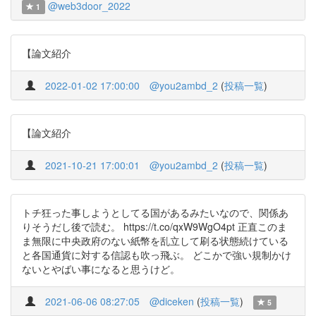
@web3door_2022
1
【論文紹介
2022-01-02 17:00:00
@you2ambd_2
(
投稿一覧
)
【論文紹介
2021-10-21 17:00:01
@you2ambd_2
(
投稿一覧
)
トチ狂った事しようとしてる国があるみたいなので、関係あ
りそうだし後で読む。 https://t.co/qxW9WgO4pt 正直このま
ま無限に中央政府のない紙幣を乱立して刷る状態続けている
と各国通貨に対する信認も吹っ飛ぶ。 どこかで強い規制かけ
ないとやばい事になると思うけど。
2021-06-06 08:27:05
@diceken
(
投稿一覧
)
5