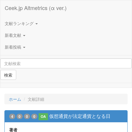
Ceek.jp Altmetrics (α ver.)
文献ランキング
新着文献
新着投稿
検索
ホーム
文献詳細
仮想通貨が法定通貨となる日
4
0
0
0
OA
著者