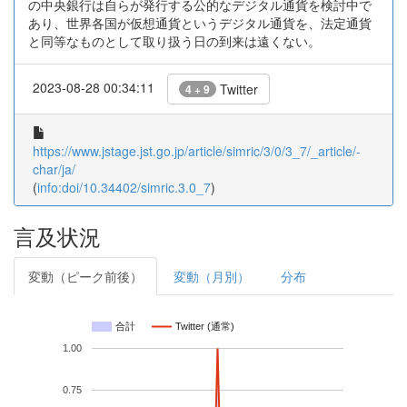
の中央銀行は自らが発行する公的なデジタル通貨を検討中で
あり、世界各国が仮想通貨というデジタル通貨を、法定通貨
と同等なものとして取り扱う日の到来は遠くない。
2023-08-28 00:34:11
Twitter
4 + 9
https://www.jstage.jst.go.jp/article/simric/3/0/3_7/_article/-
char/ja/
(
info:doi/10.34402/simric.3.0_7
)
言及状況
変動（ピーク前後）
変動（月別）
分布
合計
Twitter (通常)
1.00
0.75