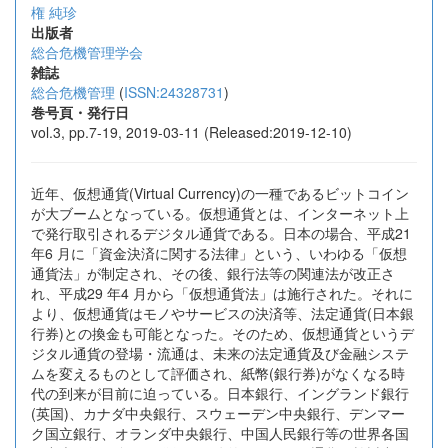
権 純珍
出版者
総合危機管理学会
雑誌
総合危機管理
(
ISSN:24328731
)
巻号頁・発行日
vol.3, pp.7-19, 2019-03-11 (Released:2019-12-10)
近年、仮想通貨(Virtual Currency)の一種であるビットコイン
が大ブームとなっている。仮想通貨とは、インターネット上
で発行取引されるデジタル通貨である。日本の場合、平成21
年6 月に「資金決済に関する法律」という、いわゆる「仮想
通貨法」が制定され、その後、銀行法等の関連法が改正さ
れ、平成29 年4 月から「仮想通貨法」は施行された。それに
より、仮想通貨はモノやサービスの決済等、法定通貨(日本銀
行券)との換金も可能となった。そのため、仮想通貨というデ
ジタル通貨の登場・流通は、未来の法定通貨及び金融システ
ムを変えるものとして評価され、紙幣(銀行券)がなくなる時
代の到来が目前に迫っている。日本銀行、イングランド銀行
(英国)、カナダ中央銀行、スウェーデン中央銀行、デンマー
ク国立銀行、オランダ中央銀行、中国人民銀行等の世界各国