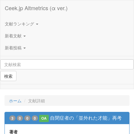
Ceek.jp Altmetrics (α ver.)
文献ランキング
新着文献
新着投稿
検索
ホーム
文献詳細
自閉症者の「並外れた才能」再考
3
0
0
0
OA
著者