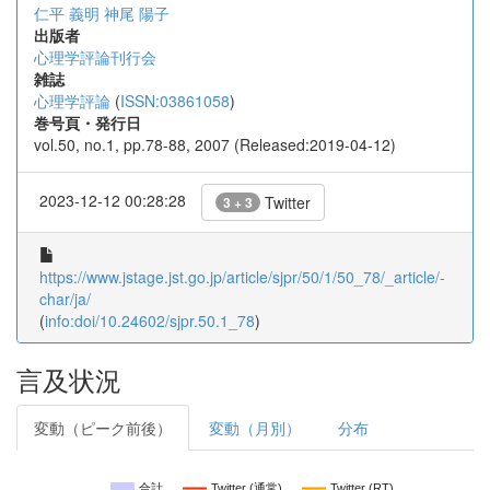
仁平 義明
神尾 陽子
出版者
心理学評論刊行会
雑誌
心理学評論
(
ISSN:03861058
)
巻号頁・発行日
vol.50, no.1, pp.78-88, 2007 (Released:2019-04-12)
2023-12-12 00:28:28
Twitter
3 + 3
https://www.jstage.jst.go.jp/article/sjpr/50/1/50_78/_article/-
char/ja/
(
info:doi/10.24602/sjpr.50.1_78
)
言及状況
変動（ピーク前後）
変動（月別）
分布
合計
Twitter (通常)
Twitter (RT)