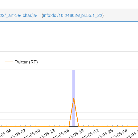
22/_article/-char/ja/
(
info:doi/10.24602/sjpr.55.1_22
)
Twitter (RT)
2023-05-25
2023-05-28
2023-05
-05-04
2
2023-05-07
2023-05-10
2023-05-13
2023-05-16
2023-05-19
2023-05-22