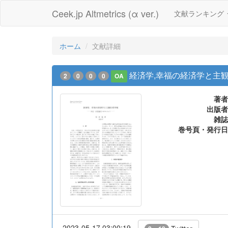
Ceek.jp Altmetrics (α ver.)
文献ランキング
ホーム
文献詳細
経済学,幸福の経済学と主
2
0
0
0
OA
著者
出版者
雑誌
巻号頁・発行日
2023-05-17 03:00:19