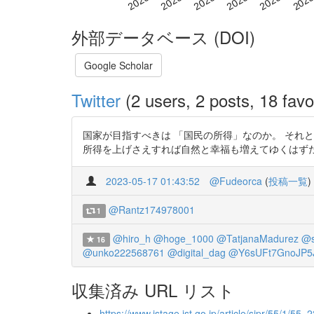
外部データベース (DOI)
Google Scholar
Twitter
(2 users, 2 posts, 18 favo
国家が目指すべきは 「国民の所得」なのか。 それ
所得を上げさえすれば自然と幸福も増えてゆくはずだ。 経済学者は、か
2023-05-17 01:43:52
@Fudeorca
(
投稿一覧
)
@Rantz174978001
1
@hiro_h
@hoge_1000
@TatjanaMadurez
@s
16
@unko222568761
@digital_dag
@Y6sUFt7GnoJP5
収集済み URL リスト
https://www.jstage.jst.go.jp/article/sjpr/55/1/55_2