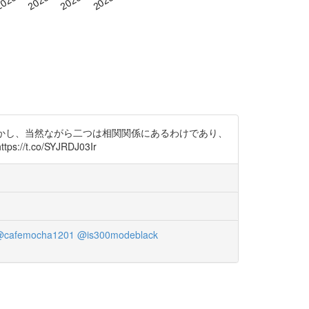
しかし、当然ながら二つは相関関係にあるわけであり、
t.co/SYJRDJ03Ir
cafemocha1201
@is300modeblack