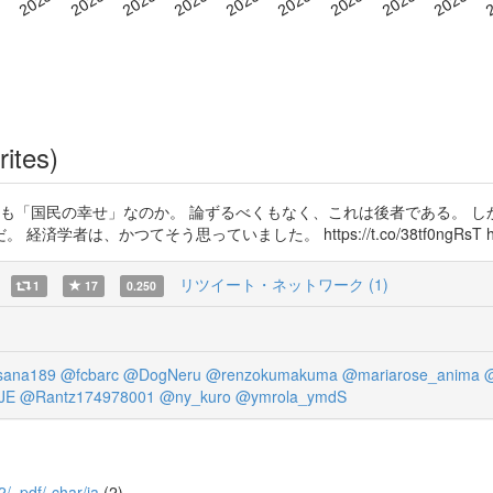
rites)
とも「国民の幸せ」なのか。 論ずるべくもなく、これは後者である。 
つてそう思っていました。 https://t.co/38tf0ngRsT https://
リツイート・ネットワーク (1)
1
17
0.250
ana189
@fcbarc
@DogNeru
@renzokumakuma
@mariarose_anima
@
JE
@Rantz174978001
@ny_kuro
@ymrola_ymdS
2/_pdf/-char/ja
(2)