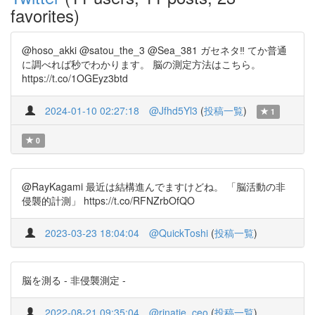
favorites)
@hoso_akki @satou_the_3 @Sea_381 ガセネタ‼️ てか普通
に調べれば秒でわかります。 脳の測定方法はこちら。
https://t.co/1OGEyz3btd
2024-01-10 02:27:18
@Jfhd5Yl3
(
投稿一覧
)
1
0
@RayKagami 最近は結構進んでますけどね。 「脳活動の非
侵襲的計測」 https://t.co/RFNZrbOfQO
2023-03-23 18:04:04
@QuickToshi
(
投稿一覧
)
脳を測る - 非侵襲測定 -
2022-08-21 09:35:04
@rinatie_ceo
(
投稿一覧
)