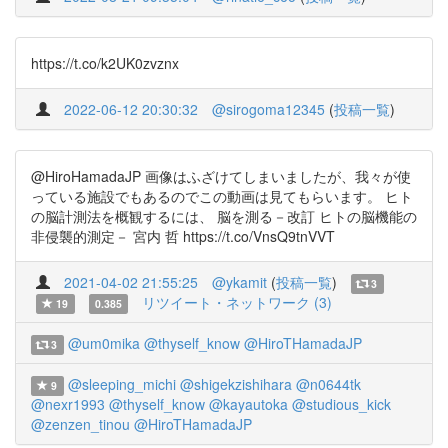
https://t.co/k2UK0zvznx
2022-06-12 20:30:32
@sirogoma12345
(
投稿一覧
)
@HiroHamadaJP 画像はふざけてしまいましたが、我々が使
っている施設でもあるのでこの動画は見てもらいます。 ヒト
の脳計測法を概観するには、 脳を測る－改訂 ヒトの脳機能の
非侵襲的測定－ 宮内 哲 https://t.co/VnsQ9tnVVT
2021-04-02 21:55:25
@ykamit
(
投稿一覧
)
3
リツイート・ネットワーク (3)
19
0.385
@um0mika
@thyself_know
@HiroTHamadaJP
3
@sleeping_michi
@shigekzishihara
@n0644tk
9
@nexr1993
@thyself_know
@kayautoka
@studious_kick
@zenzen_tinou
@HiroTHamadaJP