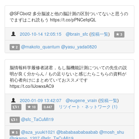
@SFCbot2 多分脳波と他の脳計測の区別ついてないと思うの
でまずはこれ読もう https://t.co/pPNCefqiQL
2020-10-14 12:05:15
@brain_sfc
(
投稿一覧
)
3
@makoto_quantum
@yasu_yada0820
2
脳情報科学履修者諸君，もし脳機能計測についての先生の説
明が良く分からん / もの足りないと感じたらこちらの資料が
初心者向けにまとめていておススメです
https://t.co/IiJowxsAC9
2020-01-09 13:42:07
@eugene_vrain
(
投稿一覧
)
リツイート・ネットワーク (1)
1
10
0.447
@sfc_TaCuMi19
1
@aza_yuuki1021
@bababaababaabab
@mosh_shu
5
@okamo_1207
@sfc_TaCuMi19