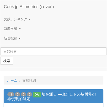
Ceek.jp Altmetrics (α ver.)
文献ランキング
新着文献
新着投稿
検索
ホーム
文献詳細
脳を測る ―改訂ヒトの脳機能の
11
0
0
0
OA
非侵襲的測定―