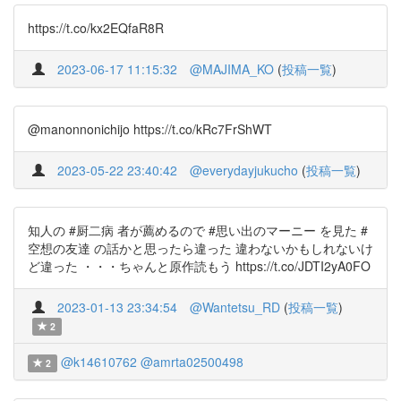
https://t.co/kx2EQfaR8R
2023-06-17 11:15:32
@MAJIMA_KO
(
投稿一覧
)
@manonnonichijo https://t.co/kRc7FrShWT
2023-05-22 23:40:42
@everydayjukucho
(
投稿一覧
)
知人の #厨二病 者が薦めるので #思い出のマーニー を見た #
空想の友達 の話かと思ったら違った 違わないかもしれないけ
ど違った ・・・ちゃんと原作読もう https://t.co/JDTI2yA0FO
2023-01-13 23:34:54
@Wantetsu_RD
(
投稿一覧
)
2
@k14610762
@amrta02500498
2