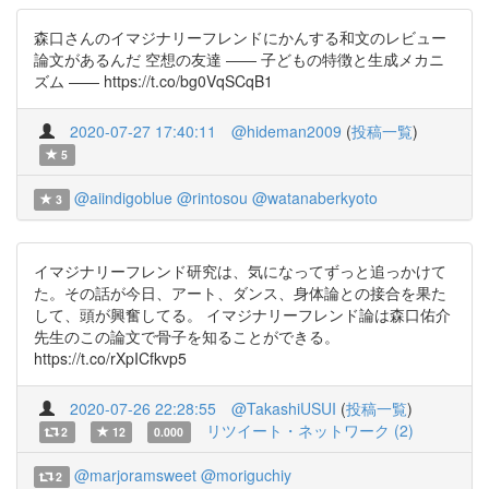
森口さんのイマジナリーフレンドにかんする和文のレビュー
論文があるんだ 空想の友達 ―― 子どもの特徴と生成メカニ
ズム ―― https://t.co/bg0VqSCqB1
2020-07-27 17:40:11
@hideman2009
(
投稿一覧
)
5
@aiindigoblue
@rintosou
@watanaberkyoto
3
イマジナリーフレンド研究は、気になってずっと追っかけて
た。その話が今日、アート、ダンス、身体論との接合を果た
して、頭が興奮してる。 イマジナリーフレンド論は森口佑介
先生のこの論文で骨子を知ることができる。
https://t.co/rXpICfkvp5
2020-07-26 22:28:55
@TakashiUSUI
(
投稿一覧
)
リツイート・ネットワーク (2)
2
12
0.000
@marjoramsweet
@moriguchiy
2