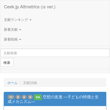
Ceek.jp Altmetrics (α ver.)
文献ランキング
新着文献
新着投稿
検索
ホーム
文献詳細
空想の友達 ―子どもの特徴と生
11
0
0
0
OA
成メカニズム―