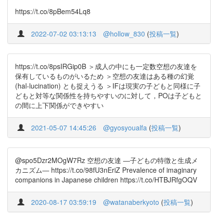
https://t.co/8pBem54Lq8
2022-07-02 03:13:13
@hollow_830
(
投稿一覧
)
https://t.co/8psIRGip0B ＞成人の中にも一定数空想の友達を
保有しているものがいるため ＞空想の友達はある種の幻覚
(hal-lucination) とも捉えうる ＞IFは現実の子どもと同様に子
どもと対等な関係性を持ちやすいのに対して，POは子どもと
の間に上下関係ができやすい
2021-05-07 14:45:26
@gyosyoualfa
(
投稿一覧
)
@spo5Dzr2MOgW7Rz 空想の友達 ―子どもの特徴と生成メ
カニズム― https://t.co/98fU3nEriZ Prevalence of imaginary
companions in Japanese children https://t.co/HTBJRfgOQV
2020-08-17 03:59:19
@watanaberkyoto
(
投稿一覧
)