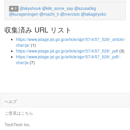
@skyshouk
@kiki_some_say
@azusa0kg
7
@kurageningen
@machi_h
@mercioic
@takagiryoko
収集済み URL リスト
https://www.jstage.jst.go.jp/article/sjpr/57/4/57_529/_article/-
char/ja/
(1)
https://www.jstage.jst.go.jp/article/sjpr/57/4/57_529/_pdf
(3)
https://www.jstage.jst.go.jp/article/sjpr/57/4/57_529/_pdf/-
char/ja
(7)
ヘルプ
ご意見はこちら
TechTech Inc.