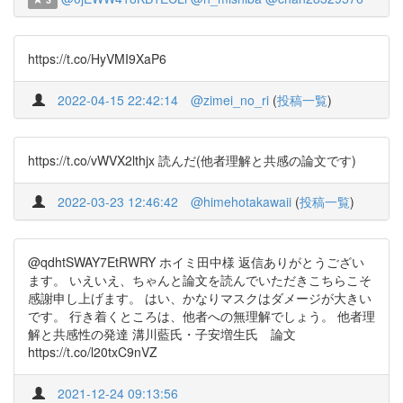
https://t.co/HyVMI9XaP6
2022-04-15 22:42:14
@zimei_no_ri
(
投稿一覧
)
https://t.co/vWVX2lthjx 読んだ(他者理解と共感の論文です)
2022-03-23 12:46:42
@himehotakawaii
(
投稿一覧
)
@qdhtSWAY7EtRWRY ホイミ田中様 返信ありがとうござい
ます。 いえいえ、ちゃんと論文を読んでいただきこちらこそ
感謝申し上げます。 はい、かなりマスクはダメージが大きい
です。 行き着くところは、他者への無理解でしょう。 他者理
解と共感性の発達 溝川藍氏・子安増生氏 論文
https://t.co/l20txC9nVZ
2021-12-24 09:13:56