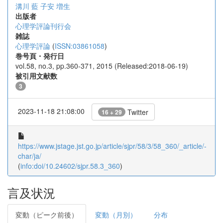
溝川 藍
子安 増生
出版者
心理学評論刊行会
雑誌
心理学評論
(
ISSN:03861058
)
巻号頁・発行日
vol.58, no.3, pp.360-371, 2015 (Released:2018-06-19)
被引用文献数
3
2023-11-18 21:08:00
Twitter
16 + 29
https://www.jstage.jst.go.jp/article/sjpr/58/3/58_360/_article/-
char/ja/
(
info:doi/10.24602/sjpr.58.3_360
)
言及状況
変動（ピーク前後）
変動（月別）
分布