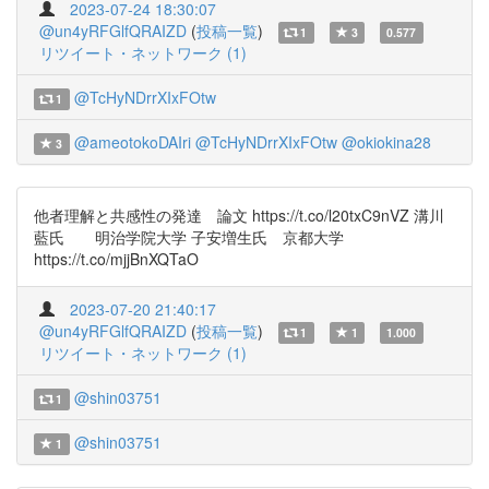
2023-07-24 18:30:07
@un4yRFGlfQRAIZD
(
投稿一覧
)
1
3
0.577
リツイート・ネットワーク (1)
@TcHyNDrrXIxFOtw
1
@ameotokoDAIri
@TcHyNDrrXIxFOtw
@okiokina28
3
他者理解と共感性の発達 論文 https://t.co/l20txC9nVZ 溝川
藍氏 明治学院大学 子安増生氏 京都大学
https://t.co/mjjBnXQTaO
2023-07-20 21:40:17
@un4yRFGlfQRAIZD
(
投稿一覧
)
1
1
1.000
リツイート・ネットワーク (1)
@shin03751
1
@shin03751
1