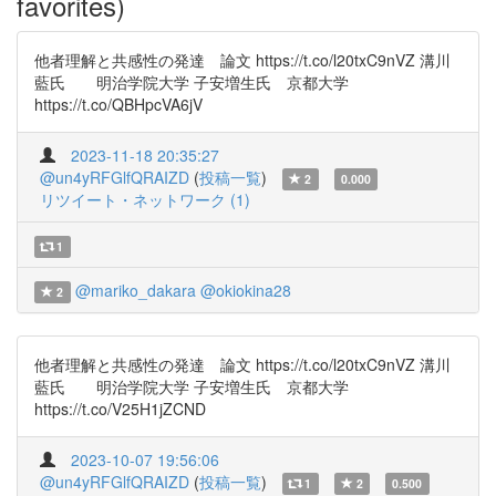
favorites)
他者理解と共感性の発達 論文 https://t.co/l20txC9nVZ 溝川
藍氏 明治学院大学 子安増生氏 京都大学
https://t.co/QBHpcVA6jV
2023-11-18 20:35:27
@un4yRFGlfQRAIZD
(
投稿一覧
)
2
0.000
リツイート・ネットワーク (1)
1
@mariko_dakara
@okiokina28
2
他者理解と共感性の発達 論文 https://t.co/l20txC9nVZ 溝川
藍氏 明治学院大学 子安増生氏 京都大学
https://t.co/V25H1jZCND
2023-10-07 19:56:06
@un4yRFGlfQRAIZD
(
投稿一覧
)
1
2
0.500