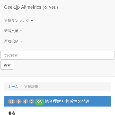
Ceek.jp Altmetrics (α ver.)
文献ランキング
新着文献
新着投稿
検索
ホーム
文献詳細
他者理解と共感性の発達
16
0
0
0
OA
著者