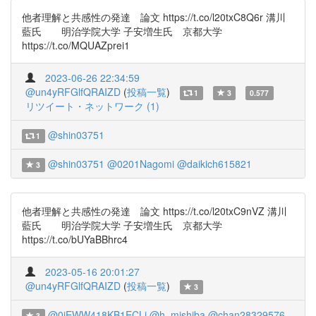
他者理解と共感性の発達 論文 https://t.co/l20txC8Q6r 溝川
藍氏 明治学院大学 子安増生氏 京都大学
https://t.co/MQUAZprei1
2023-06-26 22:34:59
@un4yRFGlfQRAIZD
(
投稿一覧
)
1
3
0.577
リツイート・ネットワーク (1)
@shin03751
1
@shin03751
@0201Nagomi
@daikich615821
3
他者理解と共感性の発達 論文 https://t.co/l20txC9nVZ 溝川
藍氏 明治学院大学 子安増生氏 京都大学
https://t.co/bUYaBBhrc4
2023-05-16 20:01:27
@un4yRFGlfQRAIZD
(
投稿一覧
)
3
@0jEWW418KB1ECLi
@h_mishiba
@chan28329576
3