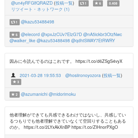
@un4yRFGlfQRAIZD
(
投稿一覧
)
1
6
0.408
リツイート・ネットワーク (1)
@kazu53488498
1
@elecord
@xpxJzCUv7ElzG7D
@nA5ickbr3OtzNwc
6
@walker_like
@kazu53488498
@qdhtSWAY7EtRWRY
因みに今読んでるのはこれです。 https://t.co/d6ZSgS4vyX
2021-03-28 19:55:53
@hosiironoyozora
(
投稿一覧
)
3
@azumanichi
@midorimoku
2
他者理解ができても共感できるわけではないし、共感してい
るつもりでも他者理解できていなくて空回りすることもある
のか。 https://t.co/2LYxAkXnBP https://t.co/ZIHnorPXgO