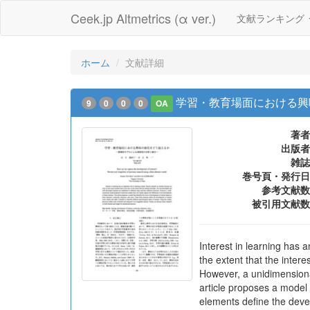
Ceek.jp Altmetrics (α ver.)
文献ランキング
ホーム
文献詳細
学習・教育場面における興
9
0
0
0
OA
著者
出版者
雑誌
巻号頁・発行日
参考文献数
被引用文献数
Interest in learning has 
the extent that the inter
However, a unidimensional
article proposes a model 
elements define the devel