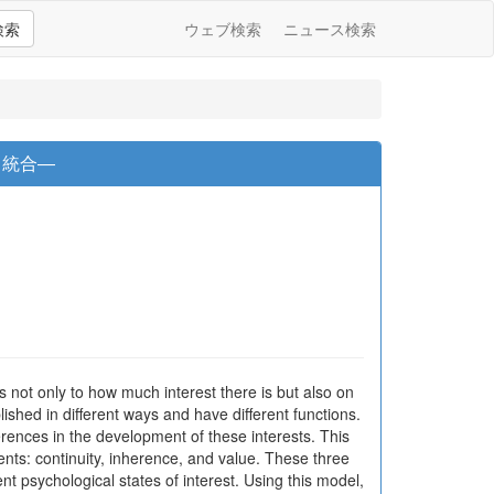
検索
ウェブ検索
ニュース検索
と統合―
s not only to how much interest there is but also on
ished in different ways and have different functions.
rences in the development of these interests. This
ents: continuity, inherence, and value. These three
nt psychological states of interest. Using this model,