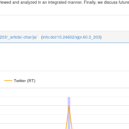
iewed and analyzed in an integrated manner. Finally, we discuss future 
203/_article/-char/ja/
(
info:doi/10.24602/sjpr.60.3_203
)
Twitter (RT)