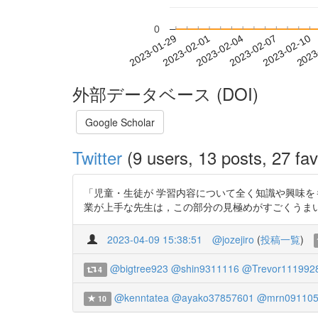
0
2023-02-04
2023-02-07
2023-02-10
2023
2023-01-29
2023-02-01
外部データベース (DOI)
Google Scholar
Twitter
(9 users, 13 posts, 27 fav
「児童・生徒が 学習内容について全く知識や興味を
業が上手な先生は，この部分の見極めがすごくうまい https://
2023-04-09 15:38:51
@jozejiro
(
投稿一覧
)
@bigtree923
@shin9311116
@Trevor111992
4
@kenntatea
@ayako37857601
@mrn091105
10