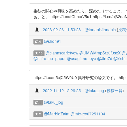
生徒の関心や興味を高めたり、深めたりすること。
ぁ、と。 https://t.co/fCLrxaV5u1 https://t.co/oj62q
2023-02-26 11:53:23
@tanabikitanabic
(
投稿
@shon91
4
@clannscarletvow
@UMWMmpSrz0f9sxX
@y
15
@shiro_no_paper
@usagi_no_eye
@Jiro7d
@kishi
https://t.co/n5cjC5W0U0 興味研究の論文です。 https:/
2022-11-12 12:26:25
@taku_log
(
投稿一覧
)
@taku_log
1
@MarbleZaim
@mickey07251104
2