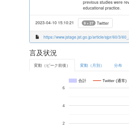
previous studies were rev
educational practice.
2023-04-10 15:10:21
Twitter
9 + 27
https://www.jstage.jst.go.jp/article/sjpr/60/3/60_
言及状況
変動（ピーク前後）
変動（月別）
分布
合計
Twitter (通常)
6
4
2