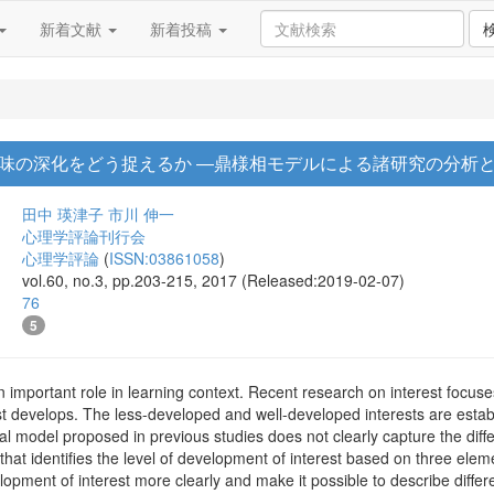
新着文献
新着投稿
味の深化をどう捉えるか ―鼎様相モデルによる諸研究の分析
田中 瑛津子
市川 伸一
心理学評論刊行会
心理学評論
(
ISSN:03861058
)
vol.60, no.3, pp.203-215, 2017 (Released:2019-02-07)
76
5
an important role in learning context. Recent research on interest focuse
est develops. The less-developed and well-developed interests are establ
 model proposed in previous studies does not clearly capture the diffe
that identifies the level of development of interest based on three elem
opment of interest more clearly and make it possible to describe differe