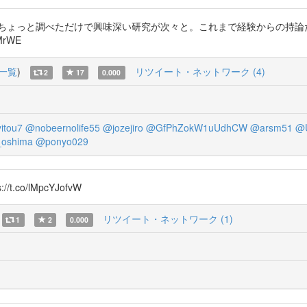
 ちょっと調べただけで興味深い研究が次々と。これまで経験からの持論
aMrWE
一覧
)
リツイート・ネットワーク (4)
2
17
0.000
itou7
@nobeernolife55
@jozejiro
@GfPhZokW1uUdhCW
@arsm51
@U
_oshima
@ponyo029
/t.co/lMpcYJofvW
リツイート・ネットワーク (1)
1
2
0.000