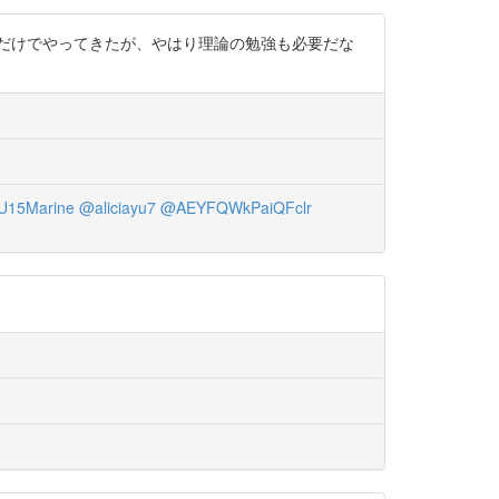
だけでやってきたが、やはり理論の勉強も必要だな
15Marine
@aliciayu7
@AEYFQWkPaiQFclr