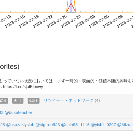
2023-03-06
2023-03-09
2023-03
-02-13
2
2023-02-16
2023-02-19
2023-02-22
2023-02-25
2023-02-28
2023-03-03
orites)
もっていない状況においては，まず一時的・表面的・価値不随的興味を
t.co/kjuiKjecwy
リツイート・ネットワーク (4)
4
11
0.316
82
@boseteacher
26
@okazakiyslab
@bigtree923
@shin9311116
@yishii_0207
@Mizumo