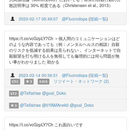
散説明率は 30% 程度である（Christensen et al., 2013）
2023-02-17 05:49:07
@Fluorodopa
(
投稿一覧
)
https://t.co/vcGzpLY7Ch ＞個人間のコミュニケーションはど
のような内容であっても（例：メンタルヘルスの相談）自殺
のリスクを低減する効果は見られない， インターネットで自
殺願望を打ち明ける人を無視しても倫理的には何ら問題が無
い事がわかりました 助かる
2023-02-14 00:36:51
@Fluorodopa
(
投稿一覧
)
リツイート・ネットワーク (2)
2
3
0.816
@Telfairiae
@goal_Doko
2
@Telfairiae
@0YAMAnek0
@goal_Doko
3
https://t.co/vcGzpLY7Ch これ面白いです