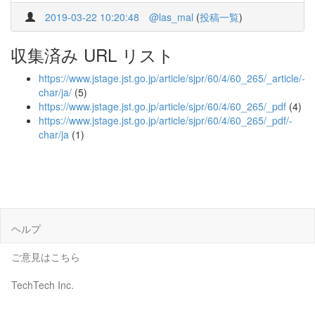
2019-03-22 10:20:48
@las_mal
(
投稿一覧
)
収集済み URL リスト
https://www.jstage.jst.go.jp/article/sjpr/60/4/60_265/_article/-
char/ja/
(5)
https://www.jstage.jst.go.jp/article/sjpr/60/4/60_265/_pdf
(4)
https://www.jstage.jst.go.jp/article/sjpr/60/4/60_265/_pdf/-
char/ja
(1)
ヘルプ
ご意見はこちら
TechTech Inc.