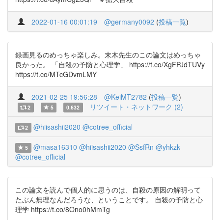
2022-01-16 00:01:19
@germany0092
(
投稿一覧
)
録画見るのめっちゃ楽しみ。末木先生のこの論文はめっちゃ
良かった。 「自殺の予防と心理学」 https://t.co/XgFPJdTUVy
https://t.co/MTcGDvmLMY
2021-02-25 19:56:28
@KeiMT2782
(
投稿一覧
)
リツイート・ネットワーク (2)
2
5
0.632
@hiisashii2020
@cotree_official
2
@masa16310
@hiisashii2020
@SsfRn
@yhkzk
5
@cotree_official
この論文を読んで個人的に思うのは、自殺の原因の解明って
たぶん無理なんだろうな、ということです。 自殺の予防と心
理学 https://t.co/8Ono0hMmTg