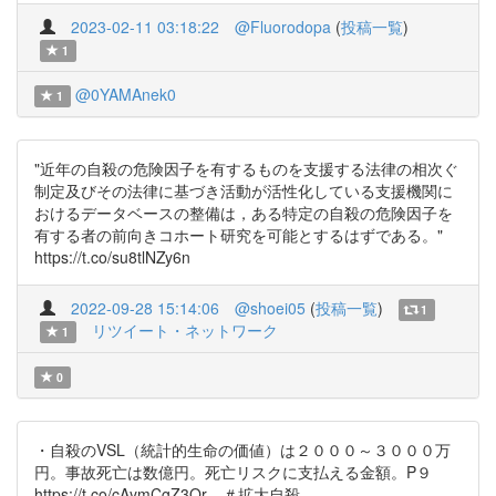
2023-02-11 03:18:22
@Fluorodopa
(
投稿一覧
)
1
@0YAMAnek0
1
"近年の自殺の危険因子を有するものを支援する法律の相次ぐ
制定及びその法律に基づき活動が活性化している支援機関に
おけるデータベースの整備は，ある特定の自殺の危険因子を
有する者の前向きコホート研究を可能とするはずである。"
https://t.co/su8tlNZy6n
2022-09-28 15:14:06
@shoei05
(
投稿一覧
)
1
リツイート・ネットワーク
1
0
・自殺のVSL（統計的生命の価値）は２０００～３０００万
円。事故死亡は数億円。死亡リスクに支払える金額。P９
https://t.co/cAymCgZ3Qr ＃拡大自殺