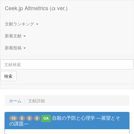
Ceek.jp Altmetrics (α ver.)
文献ランキング
新着文献
新着投稿
検索
ホーム
文献詳細
自殺の予防と心理学 ―展望とそ
10
0
0
0
OA
の課題―