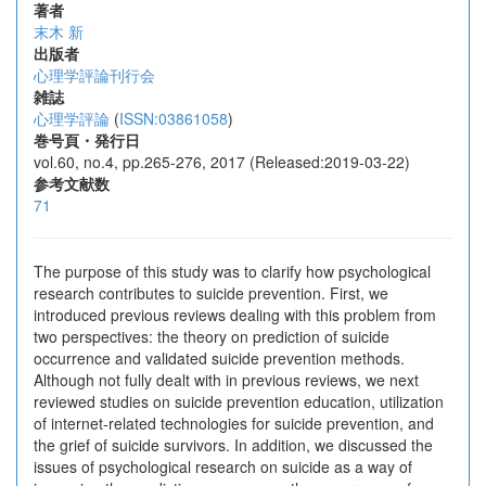
著者
末木 新
出版者
心理学評論刊行会
雑誌
心理学評論
(
ISSN:03861058
)
巻号頁・発行日
vol.60, no.4, pp.265-276, 2017 (Released:2019-03-22)
参考文献数
71
The purpose of this study was to clarify how psychological
research contributes to suicide prevention. First, we
introduced previous reviews dealing with this problem from
two perspectives: the theory on prediction of suicide
occurrence and validated suicide prevention methods.
Although not fully dealt with in previous reviews, we next
reviewed studies on suicide prevention education, utilization
of internet-related technologies for suicide prevention, and
the grief of suicide survivors. In addition, we discussed the
issues of psychological research on suicide as a way of