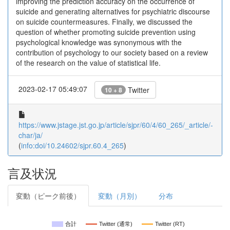
improving the prediction accuracy on the occurrence of
suicide and generating alternatives for psychiatric discourse
on suicide countermeasures. Finally, we discussed the
question of whether promoting suicide prevention using
psychological knowledge was synonymous with the
contribution of psychology to our society based on a review
of the research on the value of statistical life.
2023-02-17 05:49:07
Twitter
10 + 8
https://www.jstage.jst.go.jp/article/sjpr/60/4/60_265/_article/-
char/ja/
(
info:doi/10.24602/sjpr.60.4_265
)
言及状況
変動（ピーク前後）
変動（月別）
分布
合計
Twitter (通常)
Twitter (RT)