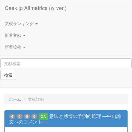
Ceek.jp Altmetrics (α ver.)
文献ランキング
新着文献
新着投稿
検索
ホーム
文献詳細
意味と感情の予測的処理 ―中山論
4
0
0
0
OA
文へのコメント―