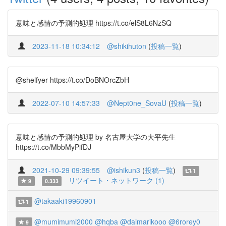
意味と感情の予測的処理 https://t.co/elS8L6NzSQ
2023-11-18 10:34:12
@shikihuton
(
投稿一覧
)
@shelfyer https://t.co/DoBNOrcZbH
2022-07-10 14:57:33
@Nept0ne_SovaU
(
投稿一覧
)
意味と感情の予測的処理 by 名古屋大学の大平先生
https://t.co/MbbMyPifDJ
2021-10-29 09:39:55
@ishikun3
(
投稿一覧
)
1
リツイート・ネットワーク (1)
9
0.333
@takaaki19960901
1
@mumimumi2000
@hqba
@daimarikooo
@6rorey0
9