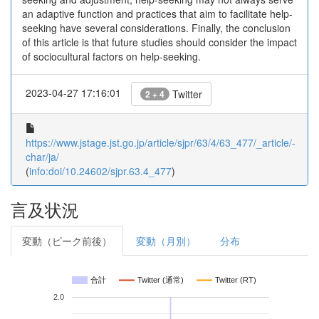
an adaptive function and practices that aim to facilitate help-
seeking have several considerations. Finally, the conclusion
of this article is that future studies should consider the impact
of sociocultural factors on help-seeking.
2023-04-27 17:16:01
Twitter
2 + 4
https://www.jstage.jst.go.jp/article/sjpr/63/4/63_477/_article/-
char/ja/
(
info:doi/10.24602/sjpr.63.4_477
)
言及状況
変動（ピーク前後）
変動（月別）
分布
合計
Twitter (通常)
Twitter (RT)
2.0