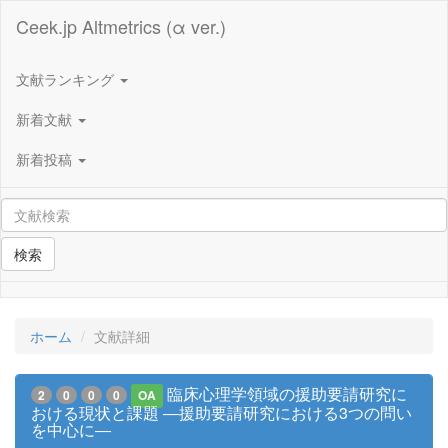
Ceek.jp Altmetrics (α ver.)
文献ランキング
新着文献
新着投稿
検索
ホーム
文献詳細
臨床心理学領域の援助要請研究に
2
0
0
0
OA
おける現状と課題 ―援助要請研究における3つの問い
を中心に―