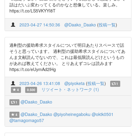
話はだいぶ変わってくるのかなと想像している。楽しみ。
https://t.co/LS5VKYYI8T
2023-04-27 14:50:36
@Daako_Daako
(
投稿一覧
)
過剰型の援助希求スタイルについて明日あたりスペースで話
そうと思っています。 過剰型の援助希求スタイルについてあ
んま文献読んでないので、これは最低限読んどけというもの
があれば教えてください。 とりあえずコレは読みます
https://t.co/eUymAd2lHg
2023-04-26 13:41:08
@piyoketa
(
投稿一覧
)
1
リツイート・ネットワーク (1)
4
0.500
@Daako_Daako
1
@Daako_Daako
@piyoheinegaboku
@oktk0501
4
@tamagomago57