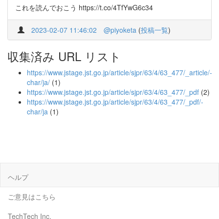
これを読んでおこう https://t.co/4TfYwG6c34
2023-02-07 11:46:02
@piyoketa
(
投稿一覧
)
収集済み URL リスト
https://www.jstage.jst.go.jp/article/sjpr/63/4/63_477/_article/-
char/ja/
(1)
https://www.jstage.jst.go.jp/article/sjpr/63/4/63_477/_pdf
(2)
https://www.jstage.jst.go.jp/article/sjpr/63/4/63_477/_pdf/-
char/ja
(1)
ヘルプ
ご意見はこちら
TechTech Inc.