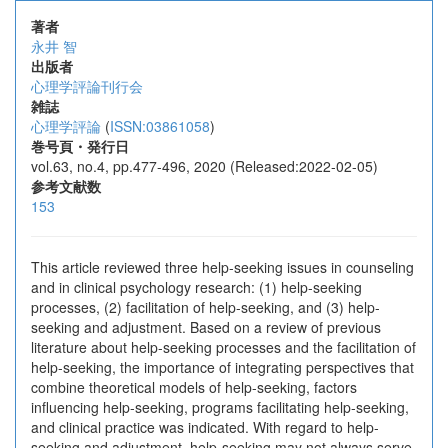
著者
永井 智
出版者
心理学評論刊行会
雑誌
心理学評論
(
ISSN:03861058
)
巻号頁・発行日
vol.63, no.4, pp.477-496, 2020 (Released:2022-02-05)
参考文献数
153
This article reviewed three help-seeking issues in counseling
and in clinical psychology research: (1) help-seeking
processes, (2) facilitation of help-seeking, and (3) help-
seeking and adjustment. Based on a review of previous
literature about help-seeking processes and the facilitation of
help-seeking, the importance of integrating perspectives that
combine theoretical models of help-seeking, factors
influencing help-seeking, programs facilitating help-seeking,
and clinical practice was indicated. With regard to help-
seeking and adjustment, help-seeking may not always serve