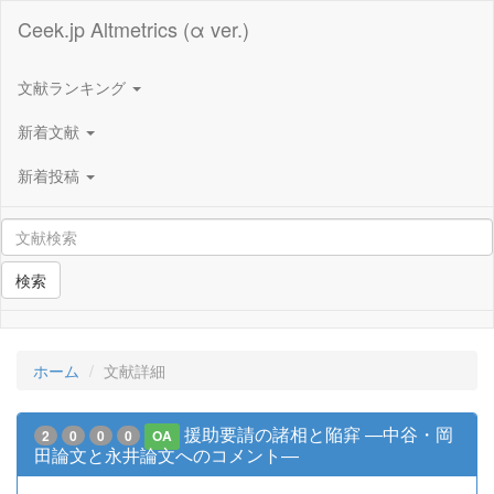
Ceek.jp Altmetrics (α ver.)
文献ランキング
新着文献
新着投稿
検索
ホーム
文献詳細
援助要請の諸相と陥穽 ―中谷・岡
2
0
0
0
OA
田論文と永井論文へのコメント―