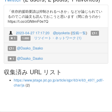
「依存的援助要請は抑制されるべきか」などが論じられてい
るのでこの論文も読んでおこうと思います（間に合うのか）
https://t.co/zGN9mF0e7Q
2023-04-27 17:17:20
@piyoketa
(
投稿一覧
)
1
リツイート・ネットワーク (1)
1
1.000
@Daako_Daako
1
@Daako_Daako
1
収集済み URL リスト
https://www.jstage.jst.go.jp/article/sjpr/63/4/63_497/_pdf/-
char/ja
(2)