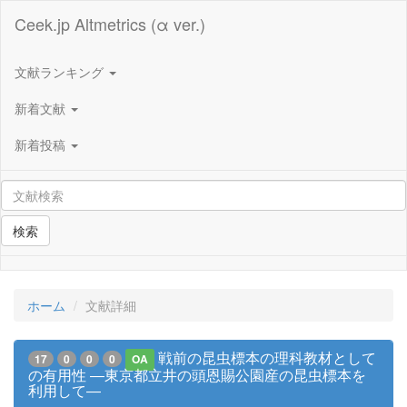
Ceek.jp Altmetrics (α ver.)
文献ランキング
新着文献
新着投稿
検索
ホーム
文献詳細
戦前の昆虫標本の理科教材として
17
0
0
0
OA
の有用性 ―東京都立井の頭恩賜公園産の昆虫標本を
利用して―