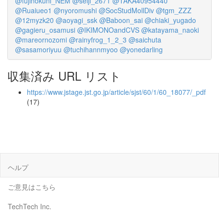
@fujinokuni_NEM
@seiji_2671
@TAKA40954440
@Ruaiueo1
@nyoromushi
@SocStudMollDiv
@tgm_ZZZ
@12myzk20
@aoyagi_ssk
@Baboon_sai
@chiaki_yugado
@gagieru_osamusi
@IKIMONOandCVS
@katayama_naoki
@mareornozomi
@rainyfrog_1_2_3
@saichuta
@sasamoriyuu
@tuchihannmyoo
@yonedarling
収集済み URL リスト
https://www.jstage.jst.go.jp/article/sjst/60/1/60_18077/_pdf
(17)
ヘルプ
ご意見はこちら
TechTech Inc.