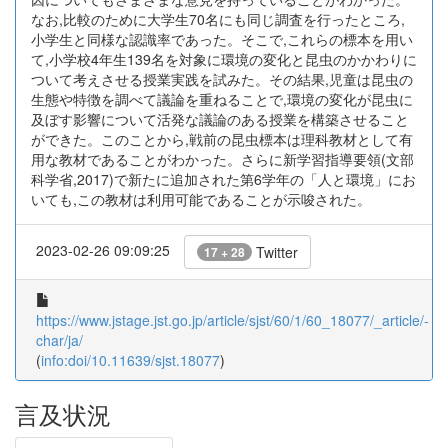
なお,比較のために大学生70名にも同じ調査を行ったところ,
小学生と同様な認識率であった。そこで,これらの標本を用い
て,小学校4年生139名を対象に環境の変化と昆虫のかかわりに
ついて考えさせる授業実践を試みた。その結果,児童は昆虫の
生態や特徴を調べて議論を重ねることで,環境の変化が昆虫に
及ぼす影響について活発な議論のある授業を構築させること
ができた。このことから,戦前の昆虫標本は理科教材として有
用な教材であることがわかった。さらに新学習指導要領(文部
科学省,2017)で新たに追加された第6学年の「人と環境」にお
いても,この教材は利用可能であることが示唆された。
2023-02-26 09:09:25
Twitter
17 + 28
https://www.jstage.jst.go.jp/article/sjst/60/1/60_18077/_article/-
char/ja/
(
info:doi/10.11639/sjst.18077
)
言及状況