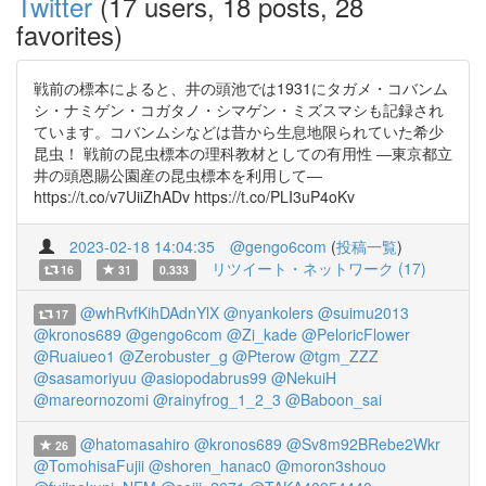
Twitter
(17 users, 18 posts, 28
favorites)
戦前の標本によると、井の頭池では1931にタガメ・コバンム
シ・ナミゲン・コガタノ・シマゲン・ミズスマシも記録され
ています。コバンムシなどは昔から生息地限られていた希少
昆虫！ 戦前の昆虫標本の理科教材としての有用性 ―東京都立
井の頭恩賜公園産の昆虫標本を利用して―
https://t.co/v7UiiZhADv https://t.co/PLI3uP4oKv
2023-02-18 14:04:35
@gengo6com
(
投稿一覧
)
リツイート・ネットワーク (17)
16
31
0.333
@whRvfKihDAdnYlX
@nyankolers
@suimu2013
17
@kronos689
@gengo6com
@Zi_kade
@PeloricFlower
@Ruaiueo1
@Zerobuster_g
@Pterow
@tgm_ZZZ
@sasamoriyuu
@asiopodabrus99
@NekuiH
@mareornozomi
@rainyfrog_1_2_3
@Baboon_sai
@hatomasahiro
@kronos689
@Sv8m92BRebe2Wkr
26
@TomohisaFujii
@shoren_hanac0
@moron3shouo