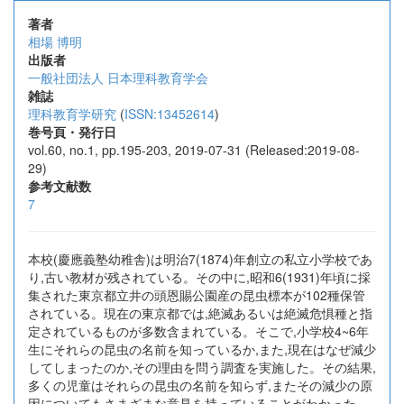
著者
相場 博明
出版者
一般社団法人 日本理科教育学会
雑誌
理科教育学研究
(
ISSN:13452614
)
巻号頁・発行日
vol.60, no.1, pp.195-203, 2019-07-31 (Released:2019-08-
29)
参考文献数
7
本校(慶應義塾幼稚舎)は明治7(1874)年創立の私立小学校であ
り,古い教材が残されている。その中に,昭和6(1931)年頃に採
集された東京都立井の頭恩賜公園産の昆虫標本が102種保管
されている。現在の東京都では,絶滅あるいは絶滅危惧種と指
定されているものが多数含まれている。そこで,小学校4~6年
生にそれらの昆虫の名前を知っているか,また,現在はなぜ減少
してしまったのか,その理由を問う調査を実施した。その結果,
多くの児童はそれらの昆虫の名前を知らず,またその減少の原
因についてもさまざまな意見を持っていることがわかった。