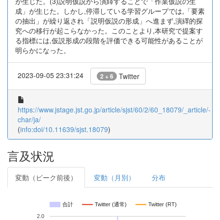
が生じた。(3)説明仮説から演繹することで「作業仮説の生
成」が生じた。しかし,停滞している学習グループでは,「要素
の抽出」が繰り返され「説明仮説の形成」へ進まず,演繹的探
究への移行が起こらなかった。このことより,本研究で提案す
る指標には,仮説形成の段階を評価できる可能性があることが
明らかになった。
2023-09-05 23:31:24
Twitter
2 + 6
https://www.jstage.jst.go.jp/article/sjst/60/2/60_18079/_article/-
char/ja/
(
info:doi/10.11639/sjst.18079
)
言及状況
変動（ピーク前後）
変動（月別）
分布
合計
Twitter (通常)
Twitter (RT)
2.0