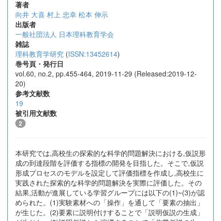
著者
向井 大喜
村上 忠幸
松本 伸示
出版者
一般社団法人 日本理科教育学会
雑誌
理科教育学研究
(
ISSN:13452614
)
巻号頁・発行日
vol.60, no.2, pp.455-464, 2019-11-29 (Released:2019-12-
20)
参考文献数
19
被引用文献数
2
本研究では,高校生の探索的な科学的問題解決における,仮説形
成の到達段階を評価する指標の開発を目指した。そこで,仮説
形成プロセスのモデルを設定して評価指標を作成し,高校生に
実践された探索的な科学的問題解決を実際に評価した。その
結果,活動が進展している学習グループには以下の(1)~(3)が認
められた。(1)実験素材への「操作」を通して「要素の抽出」
が生じた。(2)要素に説明付けすることで「説明仮説の生成」