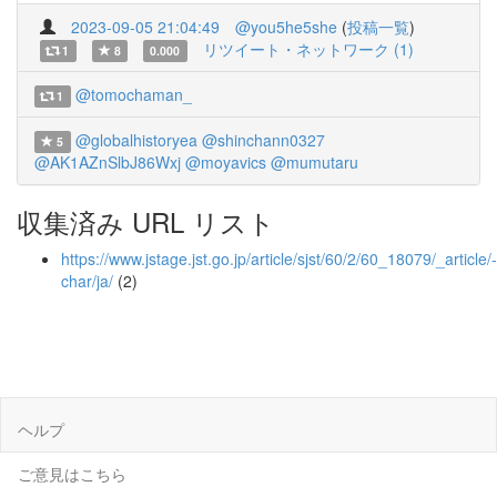
2023-09-05 21:04:49
@you5he5she
(
投稿一覧
)
リツイート・ネットワーク (1)
1
8
0.000
@tomochaman_
1
@globalhistoryea
@shinchann0327
5
@AK1AZnSlbJ86Wxj
@moyavics
@mumutaru
収集済み URL リスト
https://www.jstage.jst.go.jp/article/sjst/60/2/60_18079/_article/-
char/ja/
(2)
ヘルプ
ご意見はこちら