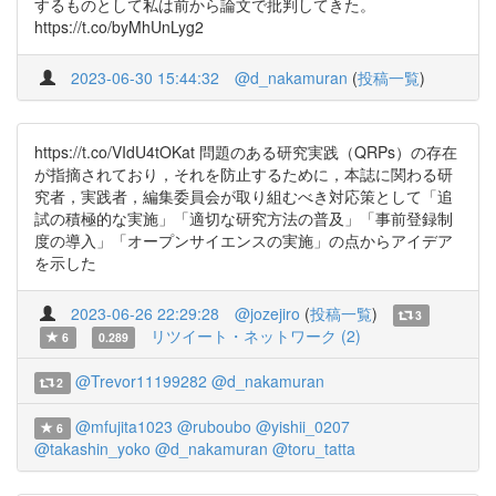
するものとして私は前から論文で批判してきた。
https://t.co/byMhUnLyg2
2023-06-30 15:44:32
@d_nakamuran
(
投稿一覧
)
https://t.co/VIdU4tOKat 問題のある研究実践（QRPs）の存在
が指摘されており，それを防止するために，本誌に関わる研
究者，実践者，編集委員会が取り組むべき対応策として「追
試の積極的な実施」「適切な研究方法の普及」「事前登録制
度の導入」「オープンサイエンスの実施」の点からアイデア
を示した
2023-06-26 22:29:28
@jozejiro
(
投稿一覧
)
3
リツイート・ネットワーク (2)
6
0.289
@Trevor11199282
@d_nakamuran
2
@mfujita1023
@ruboubo
@yishii_0207
6
@takashin_yoko
@d_nakamuran
@toru_tatta