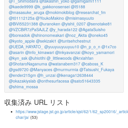
@T_Shimodaira
@takashin_yoko
@gamigami1111
@kaede9999
@k_gakkonosensei
@I5188
@masasuke_aruga
@mokimokiblog
@researchat_fm
@t01112125a
@YoukoMakino
@misimasyuuto
@BiVi55231388
@uranoken
@yishii_0207
@senotake81
@VZCBiR7zPaSAJLZ
@y_harada122
@AgataSuisho
@boreadok
@shinonomeakari
@noz_Akita
@oneko45
@kyoto_apple
@sekizaki1
@tuntsehchestnut
@UEDA_HAYATO_
@yuuyuuyuuyuu10
@n_p_o_n
@1x7co
@asarin
@info_kimawari
@inkyavanzai
@koyo_yamamori
@kyn_ssk
@uhiotihi
@_littlewoods
@krxiahfan
@ShotaroNaganuma
@watanabem317
@caboss_K
@gsd9720
@Manyaces
@murmurmia
@Tatsushi_Fukaya
@ender215gm
@h_unzai
@ikenaga12638444
@okazakiyslab
@onthesurfacesa
@sato51643335
@shima_mossa
収集済み URL リスト
https://www.jstage.jst.go.jp/article/sjst/62/1/62_sp20016/_articl
char/ja/
(53)