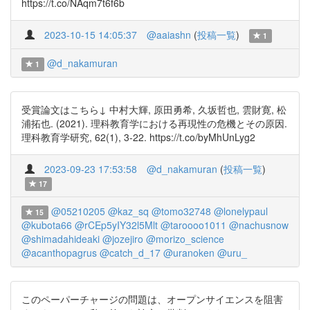
https://t.co/NAqm7t6f6b
2023-10-15 14:05:37
@aaiashn
(
投稿一覧
)
1
@d_nakamuran
1
受賞論文はこちら↓ 中村大輝, 原田勇希, 久坂哲也, 雲財寛, 松
浦拓也. (2021). 理科教育学における再現性の危機とその原因.
理科教育学研究, 62(1), 3-22. https://t.co/byMhUnLyg2
2023-09-23 17:53:58
@d_nakamuran
(
投稿一覧
)
17
@05210205
@kaz_sq
@tomo32748
@lonelypaul
15
@kubota66
@rCEp5yIY32l5Mlt
@taroooo1011
@nachusnow
@shimadahideaki
@jozejiro
@morizo_science
@acanthopagrus
@catch_d_17
@uranoken
@uru_
このペーパーチャージの問題は、オープンサイエンスを阻害