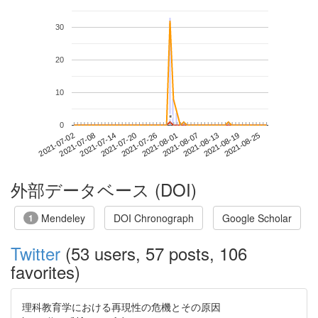
30
20
10
*
*
0
2021-08-19
2021-07-02
2021-07-20
2021-08-07
2021-08-25
2021-07-08
2021-07-26
2021-08-13
2021-07-14
2021-08-01
外部データベース (DOI)
Mendeley
DOI Chronograph
Google Scholar
1
Twitter
(53 users, 57 posts, 106
favorites)
理科教育学における再現性の危機とその原因