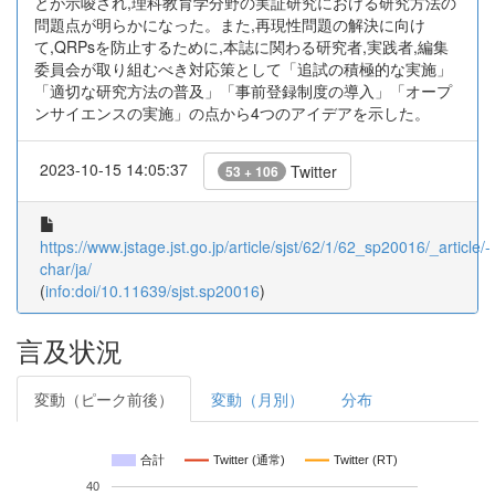
とが示唆され,理科教育学分野の実証研究における研究方法の
問題点が明らかになった。また,再現性問題の解決に向け
て,QRPsを防止するために,本誌に関わる研究者,実践者,編集
委員会が取り組むべき対応策として「追試の積極的な実施」
「適切な研究方法の普及」「事前登録制度の導入」「オープ
ンサイエンスの実施」の点から4つのアイデアを示した。
2023-10-15 14:05:37
Twitter
53 + 106
https://www.jstage.jst.go.jp/article/sjst/62/1/62_sp20016/_article/-
char/ja/
(
info:doi/10.11639/sjst.sp20016
)
言及状況
変動（ピーク前後）
変動（月別）
分布
合計
Twitter (通常)
Twitter (RT)
40