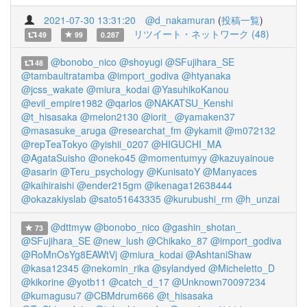
2021-07-30 13:31:20
@d_nakamuran
(
投稿一覧
)
リツイート・ネットワーク (48)
49
99
0.287
@bonobo_nico
@shoyugi
@SFujihara_SE
48
@tambaultratamba
@import_godiva
@htyanaka
@jcss_wakate
@miura_kodai
@YasuhikoKanou
@evil_empire1982
@qarlos
@NAKATSU_Kenshi
@t_hisasaka
@melon2130
@iorit_
@yamaken37
@masasuke_aruga
@researchat_fm
@ykamit
@m072132
@repTeaTokyo
@yishii_0207
@HIGUCHI_MA
@AgataSuisho
@oneko45
@momentumyy
@kazuyainoue
@asarin
@Teru_psychology
@KunisatoY
@Manyaces
@kaihiraishi
@ender215gm
@ikenaga12638444
@okazakiyslab
@sato51643335
@kurubushi_rm
@h_unzai
@dttmyw
@bonobo_nico
@gashin_shotan_
73
@SFujihara_SE
@new_lush
@Chikako_87
@import_godiva
@RoMnOsYg8EAWtVj
@miura_kodai
@AshtaniShaw
@kasa12345
@nekomin_rika
@sylandyed
@Micheletto_D
@kikorine
@yotb11
@catch_d_17
@Unknown70097234
@kumagusu7
@CBMdrum666
@t_hisasaka