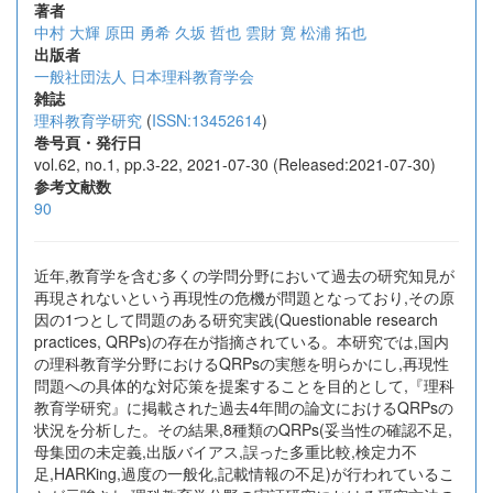
著者
中村 大輝
原田 勇希
久坂 哲也
雲財 寛
松浦 拓也
出版者
一般社団法人 日本理科教育学会
雑誌
理科教育学研究
(
ISSN:13452614
)
巻号頁・発行日
vol.62, no.1, pp.3-22, 2021-07-30 (Released:2021-07-30)
参考文献数
90
近年,教育学を含む多くの学問分野において過去の研究知見が
再現されないという再現性の危機が問題となっており,その原
因の1つとして問題のある研究実践(Questionable research
practices, QRPs)の存在が指摘されている。本研究では,国内
の理科教育学分野におけるQRPsの実態を明らかにし,再現性
問題への具体的な対応策を提案することを目的として,『理科
教育学研究』に掲載された過去4年間の論文におけるQRPsの
状況を分析した。その結果,8種類のQRPs(妥当性の確認不足,
母集団の未定義,出版バイアス,誤った多重比較,検定力不
足,HARKing,過度の一般化,記載情報の不足)が行われているこ