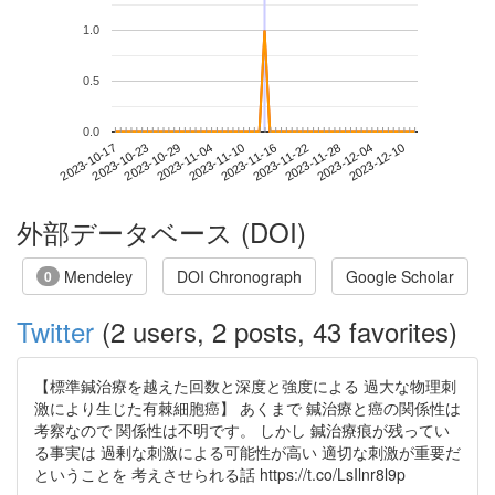
1.0
0.5
0.0
2023-12-04
2023-10-17
2023-11-04
2023-11-22
2023-12-10
2023-10-23
2023-11-10
2023-11-28
2023-10-29
2023-11-16
外部データベース (DOI)
Mendeley
DOI Chronograph
Google Scholar
0
Twitter
(2 users, 2 posts, 43 favorites)
【標準鍼治療を越えた回数と深度と強度による 過大な物理刺
激により生じた有棘細胞癌】 あくまで 鍼治療と癌の関係性は
考察なので 関係性は不明です。 しかし 鍼治療痕が残ってい
る事実は 過剰な刺激による可能性が高い 適切な刺激が重要だ
ということを 考えさせられる話 https://t.co/LsIlnr8l9p