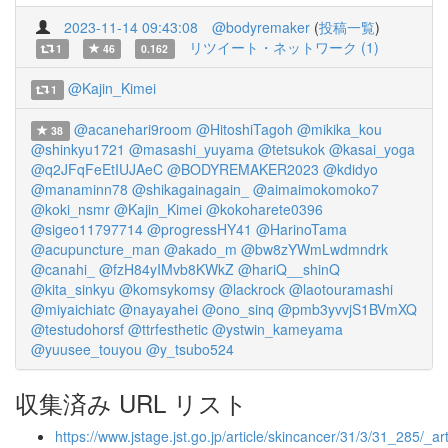
2023-11-14 09:43:08
@bodyremaker
(
投稿一覧
)
リツイート・ネットワーク (1)
1
46
0.162
@Kajin_Kimei
1
@acanehari9room
@HitoshiTagoh
@mikika_kou
38
@shinkyu1721
@masashi_yuyama
@tetsukok
@kasai_yoga
@q2JFqFeEtIUJAeC
@BODYREMAKER2023
@kdidyo
@manaminn78
@shikagainagain_
@aimaimokomoko7
@koki_nsmr
@Kajin_Kimei
@kokoharete0396
@sigeo11797714
@progressHY41
@HarinoTama
@acupuncture_man
@akado_m
@bw8zYWmLwdmndrk
@canahi_
@fzH84yIMvb8KWkZ
@hariQ__shinQ
@kita_sinkyu
@komsykomsy
@lackrock
@laotouramashi
@miyaichiatc
@nayayahei
@ono_sinq
@pmb3yvvjS1BVmXQ
@testudohorsf
@ttrfesthetic
@ystwin_kameyama
@yuusee_touyou
@y_tsubo524
収集済み URL リスト
https://www.jstage.jst.go.jp/article/skincancer/31/3/31_285/_art