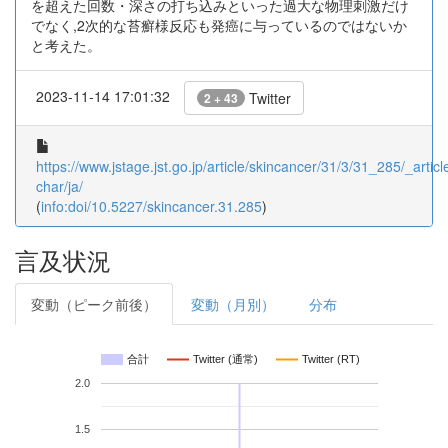
を超えた回数・深さの打ち込みといった過大な物理刺激だけ
でなく,2次的な苔癬様反応も発癌に与っているのではないか
と考えた。
2023-11-14 17:01:32
Twitter
2 + 43
https://www.jstage.jst.go.jp/article/skincancer/31/3/31_285/_article
char/ja/
(
info:doi/10.5227/skincancer.31.285
)
言及状況
変動（ピーク前後）
変動（月別）
分布
合計
Twitter (通常)
Twitter (RT)
2.0
1.5