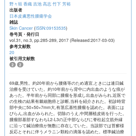
野々垣 香織
吉池 高志
竹下 芳裕
出版者
日本皮膚悪性腫瘍学会
雑誌
Skin Cancer
(
ISSN:09153535
)
巻号頁・発行日
vol.31, no.3, pp.285-289, 2017 (Released:2017-03-03)
参考文献数
20
被引用文献数
2
2
69歳,男性。約20年前から腰痛等のため適宜,ときには連日鍼
治療を受けていた。約10年前から背中に内出血のような痕が
あった。半年前から同部に腫瘤を形成し出血がみられ,近医で
の生検の結果有棘細胞癌と診断,当科を紹介された。初診時背
部中央に50×50×7mm大,有茎広基性腫瘤を認めた。表面には
びらん,出血がみられた。切除のうえ,中間層植皮術を行った。
腫瘤部基部すなわちL2-L3の正中部ならびに脊柱起立筋外縁
に沿って鍼治療痕が無数に存在していた。当該部では苔癬様
反応とそれに伴うメラニン顆粒の滴落を認めた。標準鍼治療