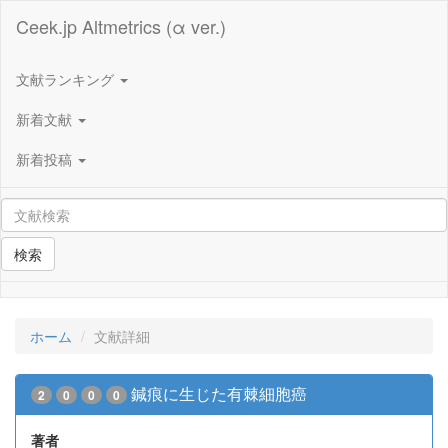
Ceek.jp Altmetrics (α ver.)
文献ランキング
新着文献
新着投稿
検索
ホーム
文献詳細
鍼痕に生じた有棘細胞癌
2
0
0
0
著者