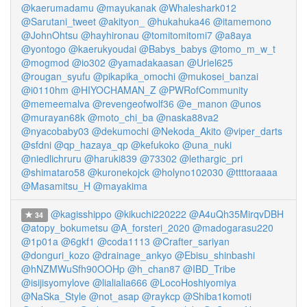
@kaerumadamu
@mayukanak
@Whaleshark012
@Sarutani_tweet
@akityon_
@hukahuka46
@itamemono
@JohnOhtsu
@hayhironau
@tomitomitomi7
@a8aya
@yontogo
@kaerukyoudai
@Babys_babys
@tomo_m_w_t
@mogmod
@io302
@yamadakaasan
@Uriel625
@rougan_syufu
@pikapika_omochi
@mukosei_banzai
@i0110hm
@HIYOCHAMAN_Z
@PWRofCommunity
@memeemalva
@revengeofwolf36
@e_manon
@unos
@murayan68k
@moto_chi_ba
@naska88va2
@nyacobaby03
@dekumochi
@Nekoda_Akito
@viper_darts
@sfdni
@qp_hazaya_qp
@kefukoko
@una_nuki
@niedlichruru
@haruki839
@73302
@lethargic_pri
@shimataro58
@kuronekojck
@holyno102030
@ttttoraaaa
@Masamitsu_H
@mayakima
@kagisshippo
@kikuchi220222
@A4uQh35MirqvDBH
34
@atopy_bokumetsu
@A_forsteri_2020
@madogarasu220
@1p01a
@6gkf1
@coda1113
@Crafter_sariyan
@donguri_kozo
@drainage_ankyo
@Ebisu_shinbashi
@hNZMWuSfh90OOHp
@h_chan87
@IBD_Tribe
@isijisyomylove
@lialialia666
@LocoHoshiyomiya
@NaSka_Style
@not_asap
@raykcp
@Shiba1komoti