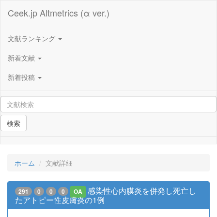
Ceek.jp Altmetrics (α ver.)
文献ランキング
新着文献
新着投稿
検索
ホーム
文献詳細
感染性心内膜炎を併発し死亡し
291
0
0
0
OA
たアトピー性皮膚炎の1例