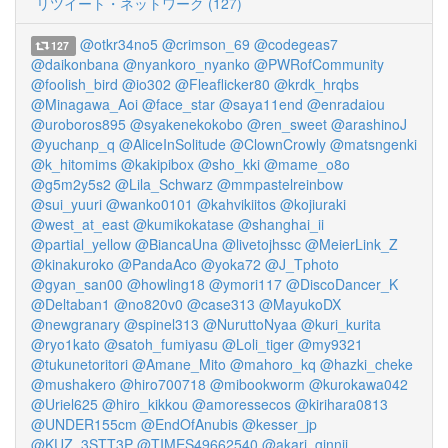
リツイート・ネットワーク (127)
@otkr34no5
@crimson_69
@codegeas7
127
@daikonbana
@nyankoro_nyanko
@PWRofCommunity
@foolish_bird
@io302
@Fleaflicker80
@krdk_hrqbs
@Minagawa_Aoi
@face_star
@saya11end
@enradaiou
@uroboros895
@syakenekokobo
@ren_sweet
@arashinoJ
@yuchanp_q
@AliceInSolitude
@ClownCrowly
@matsngenki
@k_hitomims
@kakipibox
@sho_kki
@mame_o8o
@g5m2y5s2
@Lila_Schwarz
@mmpastelreinbow
@sui_yuuri
@wanko0101
@kahvikiitos
@kojiuraki
@west_at_east
@kumikokatase
@shanghai_ii
@partial_yellow
@BiancaUna
@livetojhssc
@MeierLink_Z
@kinakuroko
@PandaAco
@yoka72
@J_Tphoto
@gyan_san00
@howling18
@ymori117
@DiscoDancer_K
@Deltaban1
@no820v0
@case313
@MayukoDX
@newgranary
@spinel313
@NuruttoNyaa
@kuri_kurita
@ryo1kato
@satoh_fumiyasu
@Loli_tiger
@my9321
@tukunetoritori
@Amane_Mito
@mahoro_kq
@hazki_cheke
@mushakero
@hiro700718
@mibookworm
@kurokawa042
@Uriel625
@hiro_kikkou
@amoressecos
@kirihara0813
@UNDER155cm
@EndOfAnubis
@kesser_jp
@KUZ_3STT3P
@TIMES49662540
@akari_ginnji