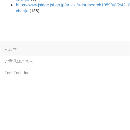
https://www.jstage.jst.go.jp/article/skinresearch1959/42/2/42_
char/ja
(158)
ヘルプ
ご意見はこちら
TechTech Inc.