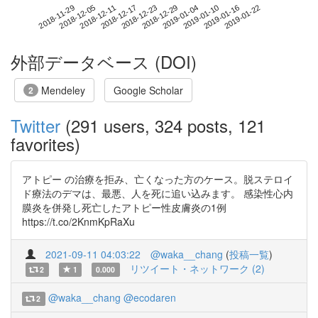
2019-01-16
2018-11-29
2018-12-17
2019-01-04
2019-01-22
2018-12-05
2018-12-23
2019-01-10
2018-12-11
2018-12-29
外部データベース (DOI)
Mendeley
Google Scholar
2
Twitter
(291 users, 324 posts, 121
favorites)
アトピー の治療を拒み、亡くなった方のケース。脱ステロイ
ド療法のデマは、最悪、人を死に追い込みます。 感染性心内
膜炎を併発し死亡したアトピー性皮膚炎の1例
https://t.co/2KnmKpRaXu
2021-09-11 04:03:22
@waka__chang
(
投稿一覧
)
リツイート・ネットワーク (2)
2
1
0.000
@waka__chang
@ecodaren
2