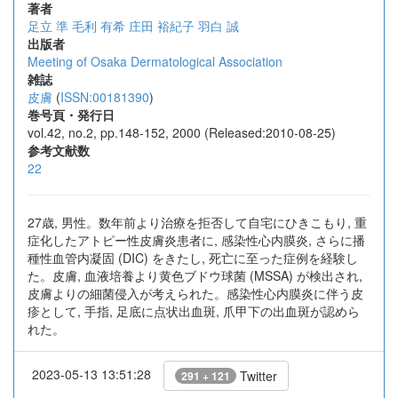
著者
足立 準
毛利 有希
庄田 裕紀子
羽白 誠
出版者
Meeting of Osaka Dermatological Association
雑誌
皮膚
(
ISSN:00181390
)
巻号頁・発行日
vol.42, no.2, pp.148-152, 2000 (Released:2010-08-25)
参考文献数
22
27歳, 男性。数年前より治療を拒否して自宅にひきこもり, 重
症化したアトピー性皮膚炎患者に, 感染性心内膜炎, さらに播
種性血管内凝固 (DIC) をきたし, 死亡に至った症例を経験し
た。皮膚, 血液培養より黄色ブドウ球菌 (MSSA) が検出され,
皮膚よりの細菌侵入が考えられた。感染性心内膜炎に伴う皮
疹として, 手指, 足底に点状出血斑, 爪甲下の出血斑が認めら
れた。
2023-05-13 13:51:28
Twitter
291 + 121