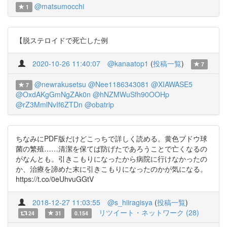
@matsumocchi
1
【脱ステロイドで死亡した例
2020-10-26 11:40:07
@kanaatop1
(
投稿一覧
)
7
@newrakusetsu
@Nee1186343081
@XIAWASE5
7
@OxdAKgGmNgZAk0n
@hNZMWuSfh90OOHp
@rZ3MmlNvIf6ZTDn
@obatrip
ちなみにPDF版だけどこっちで詳しく読める。黄色ブドウ球
菌の繁殖……清潔を保てば防げたであろうことで亡くなるの
がなんとも。引きこもりになったから病院に行けなかったの
か、治療を諦めた末に引きこもりになったのかが気になる。
https://t.co/0eUhvuGGtV
2018-12-27 11:03:55
@s_hiiragisya
(
投稿一覧
)
リツイート・ネットワーク (28)
24
31
0.154