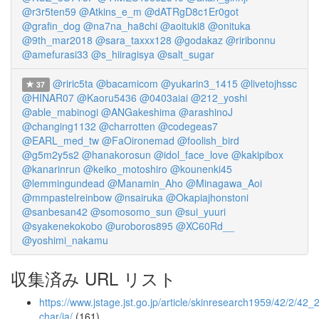
@r3r5ten59
@Atkins_e_m
@dATRgD8c1Er0got
@grafin_dog
@na7na_ha8chi
@aoituki8
@onituka
@9th_mar2018
@sara_taxxx128
@godakaz
@riribonnu
@amefurasi33
@s_hiiragisya
@salt_sugar
@riric5ta
@bacamicom
@yukarin3_1415
@livetojhssc
37
@HINAR07
@Kaoru5436
@0403aiai
@212_yoshi
@able_mabinogi
@ANGakeshima
@arashinoJ
@changing1132
@charrotten
@codegeas7
@EARL_med_tw
@FaOironemad
@foolish_bird
@g5m2y5s2
@hanakorosun
@idol_face_love
@kakipibox
@kanarinrun
@keiko_motoshiro
@kounenki45
@lemmingundead
@Manamin_Aho
@Minagawa_Aoi
@mmpastelreinbow
@nsairuka
@Okapiajhonstoni
@sanbesan42
@somosomo_sun
@sui_yuuri
@syakenekokobo
@uroboros895
@XC60Rd__
@yoshimi_nakamu
収集済み URL リスト
https://www.jstage.jst.go.jp/article/skinresearch1959/42/2/42_2
char/ja/
(161)