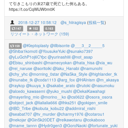
て引きこもりの末27歳で死亡した例もある。
https://t.co/CqWlJW0m0K
2018-12-27 10:58:12
@s_hiiragisya
(
投稿一覧
)
147
152
0.163
リツイート・ネットワーク (159)
@Kleptoplasty
@illbisonte
@___3__2_____5
159
@Shiba1komoti
@YousukeYuki
@sunako7397
@yLuGchP1oj6CYpc
@yurinashiiii
@not_asap
@Ebisu_shinbashi
@mamecyokan
@hata_hisa
@xia_wu
@rei_naruse
@aoritoiki
@laku_Hanabi
@namunohi
@chy_yhc
@morning_0star
@NaSka_Style
@highlander_tk
@inunabe_tk
@coda1113
@arg_fox
@HAInism
@m_akasya
@raykcp
@kuuya_k
@sakabe_arato
@rutoki
@nasumoku
@alcedo_kawasemi
@yuko_mushi
@DekaiKawahagi
@mayerling_mio
@morino__ko
@cs0622
@osora_osora
@object_jack
@lialialia666
@lhks251
@gokigen_smile
@IBD_Tribe
@kobuta_kobu22
@addmiral_nishi
@seabat707
@tv_murder
@charmy1976
@cotarou1
@nekojar
@GinSk20DET
@reikawotanu
@cokabooo
@mame_tannn
@Hydr0gen3
@GoroNaoki
@fortunate_yuki