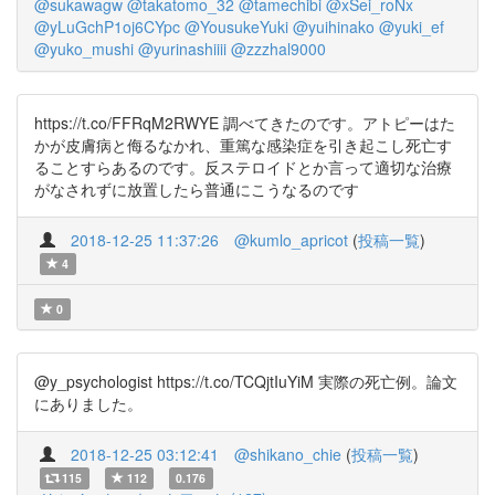
@sukawagw
@takatomo_32
@tamechibi
@xSei_roNx
@yLuGchP1oj6CYpc
@YousukeYuki
@yuihinako
@yuki_ef
@yuko_mushi
@yurinashiiii
@zzzhal9000
https://t.co/FFRqM2RWYE 調べてきたのです。アトピーはた
かが皮膚病と侮るなかれ、重篤な感染症を引き起こし死亡す
ることすらあるのです。反ステロイドとか言って適切な治療
がなされずに放置したら普通にこうなるのです
2018-12-25 11:37:26
@kumlo_apricot
(
投稿一覧
)
4
0
@y_psychologist https://t.co/TCQjtIuYiM 実際の死亡例。論文
にありました。
2018-12-25 03:12:41
@shikano_chie
(
投稿一覧
)
115
112
0.176