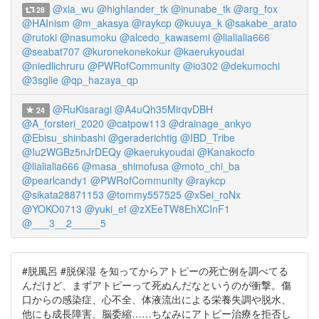
@xia_wu
@highlander_tk
@inunabe_tk
@arg_fox
28
@HAInism
@m_akasya
@raykcp
@kuuya_k
@sakabe_arato
@rutoki
@nasumoku
@alcedo_kawasemi
@lialialia666
@seabat707
@kuronekonekokur
@kaerukyoudai
@niedlichruru
@PWRofCommunity
@io302
@dekumochi
@3sglie
@qp_hazaya_qp
@RuKisaragi
@A4uQh35MirqvDBH
24
@A_forsteri_2020
@catpow113
@drainage_ankyo
@Ebisu_shinbashi
@geraderichtig
@IBD_Tribe
@Iu2WGBz5nJrDEQy
@kaerukyoudai
@Kanakocfo
@lialialia666
@masa_shimofusa
@moto_chi_ba
@pearlcandy1
@PWRofCommunity
@raykcp
@sikata28871153
@tommy557525
@xSei_roNx
@YOKO0713
@yuki_ef
@zXEeTW8EhXCInF1
@___3__2_____5
#脱風呂 #脱保湿 を知ってからアトピーの死亡例を調べてる
んだけど、まずアトピーって死ぬんだなというのが衝撃。傷
口からの感染症、心不全、体液流出による栄養失調や脱水、
他にも成長障害、脳委縮……ちなみにアトピー治療を拒否し