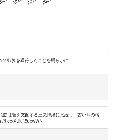
メカニズムで鼓膜を獲得したことを明らかに
張筋は顎を支配する三叉神経に接続し、古い耳の構
.co/XUkR5uewWN