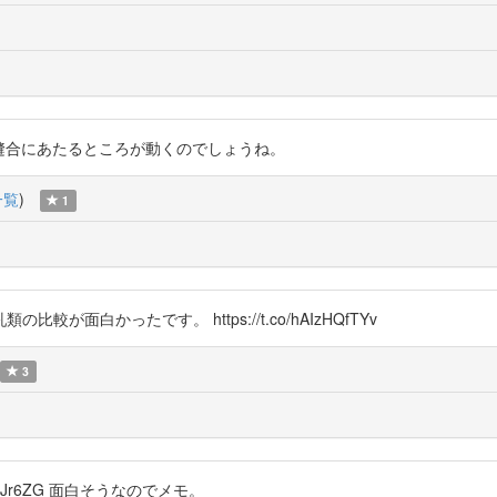
We 人だと鱗状縫合にあたるところが動くのでしょうね。
一覧
)
1
白かったです。 https://t.co/hAIzHQfTYv
3
aGJr6ZG 面白そうなのでメモ。