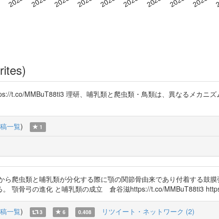
rites)
ps://t.co/MMBuT88ti3 理研、哺乳類と爬虫類・鳥類は、異なる
稿一覧
)
1
類から爬虫類と哺乳類が分化する際に顎の関節骨由来であり付着する鼓膜
 と哺乳類の成立 倉谷滋https://t.co/MMBuT88ti3 https://t
稿一覧
)
リツイート・ネットワーク (2)
3
6
0.408