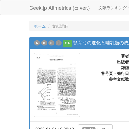
Ceek.jp Altmetrics (α ver.)
文献ランキング
ホーム
文献詳細
顎骨弓の進化と哺乳類の成立
6
0
0
0
OA
著者
出版者
雑誌
巻号頁・発行日
参考文献数
2023-04-24 19:39:40