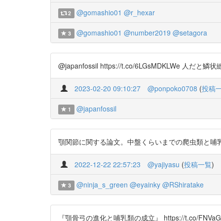
@gomashio01
@r_hexar
2
@gomashio01
@number2019
@setagora
3
@japanfossil https://t.co/6LGsMDKL
2023-02-20 09:10:27
@ponpoko0708
(
投稿
@japanfossil
1
顎関節に関する論文。中盤くらいまでの爬虫類と哺乳類の比較が面
2022-12-22 22:57:23
@yajiyasu
(
投稿一覧
)
@ninja_s_green
@eyainky
@RShiratake
3
『顎骨弓の進化と哺乳類の成立』 https://t.co/FNV