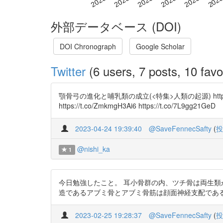
外部データベース (DOI)
DOI Chronograph
Google Scholar
Twitter
(6 users, 7 posts, 10 favo
顎骨弓の進化と哺乳類の成立(<特集>人類の起源) htt
https://t.co/ZmkmgH3Ai6 https://t.co/7L9gg21GeD
2023-04-24 19:39:40
@SaveFennecSafty
(
投
@nishi_ka
1
今日勉強したこと。 耳小骨群の内、ツチ骨は両生
造であるアブミ骨とアブミ骨筋は顔面神経支配である。 顎骨弓の進化
2023-02-25 19:28:37
@SaveFennecSafty
(
投