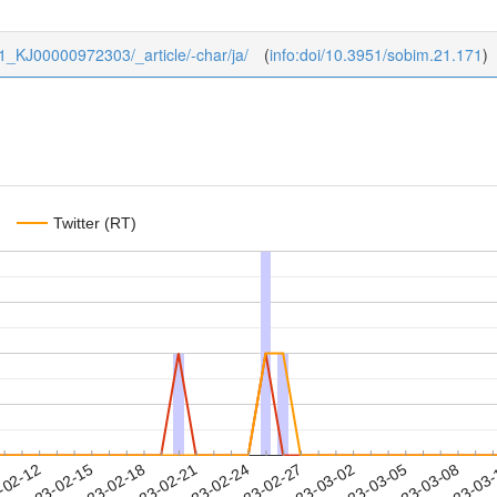
/21_KJ00000972303/_article/-char/ja/
(
info:doi/10.3951/sobim.21.171
)
Twitter (RT)
2023-03-05
2023-03-08
2023-03
-02-12
2
2023-02-15
2023-02-18
2023-02-21
2023-02-24
2023-02-27
2023-03-02