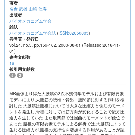
著者
名倉 武雄
山崎 信寿
出版者
バイオメカニズム学会
雑誌
バイオメカニズム学会誌
(
ISSN:02850885
)
巻号頁・発行日
vol.24, no.3, pp.159-162, 2000-08-01 (Released:2016-11-
01)
参考文献数
16
被引用文献数
5
2
MR画像より得た大腰筋の3次不幾何学モデルおよび有限要素
モデルにより,大腰筋の腰椎・骨盤・股関節に対する作用を検
討した.大腰筋は腰椎においては大きな圧縮力と側屈のモーメ
ントを発生し,骨盤に対しては筋方向が変化することで後方圧
迫力を生じていた.また股関節では屈曲のモーメントが優位で
あった.腰椎の有限要素モデルによる解析では,大腰筋によって
生じる圧縮力が,腰椎の支持性を増加する作用があることが認