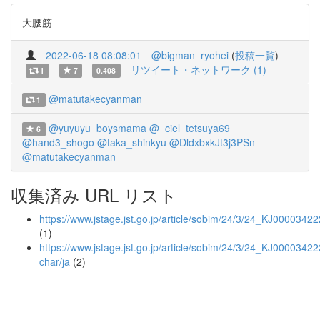
大腰筋
2022-06-18 08:08:01
@bigman_ryohei
(
投稿一覧
)
リツイート・ネットワーク (1)
1
7
0.408
@matutakecyanman
1
@yuyuyu_boysmama
@_ciel_tetsuya69
6
@hand3_shogo
@taka_shinkyu
@DldxbxkJt3j3PSn
@matutakecyanman
収集済み URL リスト
https://www.jstage.jst.go.jp/article/sobim/24/3/24_KJ0000342
(1)
https://www.jstage.jst.go.jp/article/sobim/24/3/24_KJ00003422
char/ja
(2)