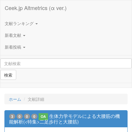
Ceek.jp Altmetrics (α ver.)
文献ランキング
新着文献
新着投稿
検索
ホーム
文献詳細
生体力学モデルによる大腰筋の機
3
0
0
0
OA
能解析(<特集>二足歩行と大腰筋)