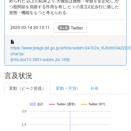
められた.以上の結果より,大腰筋は腰椎・骨盤を安定化し,か
つ股関節を屈曲する作用を有し,ヒトの直立2足歩行に適した
形態・機能をもつと考えられる.
2023-03-14 20:13:11
Twitter
3 + 6
https://www.jstage.jst.go.jp/article/sobim/24/3/24_KJ00003422229/
char/ja/
(
info:doi/10.3951/sobim.24.159
)
言及状況
変動（ピーク前後）
変動（月別）
分布
合計
Twitter (通常)
Twitter (RT)
2.0
1.5