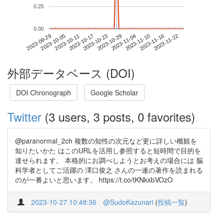
0.25
0.00
2023-11-16
2023-09-29
2023-10-17
2023-11-04
2023-11-22
2023-10-05
2023-10-23
2023-11-10
2023-10-11
2023-10-29
外部データベース (DOI)
DOI Chronograph
Google Scholar
Twitter
(3 users, 3 posts, 0 favorites)
@paranormal_2ch 複数の知性の次元など更に詳しい概観を
知りたいかた はこのURLを活用し参照すると短時間で目的を
達せられます。 本格的にお調べしようとお考えの場合には 脳
科学者としてご活躍の 澤口俊之 さんの一連の著作を読まれる
のが一番よいと思います。 https://t.co/tKNkxbVOzO
2023-10-27 10:48:36
@SudoKazunari
(
投稿一覧
)