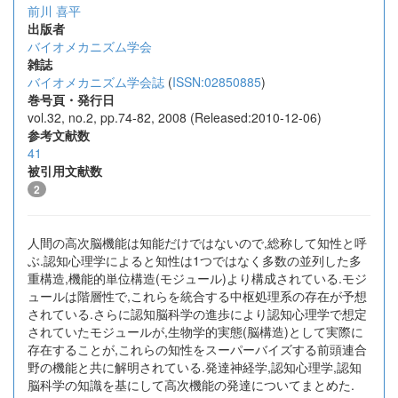
前川 喜平
出版者
バイオメカニズム学会
雑誌
バイオメカニズム学会誌
(
ISSN:02850885
)
巻号頁・発行日
vol.32, no.2, pp.74-82, 2008 (Released:2010-12-06)
参考文献数
41
被引用文献数
2
人間の高次脳機能は知能だけではないので,総称して知性と呼
ぶ.認知心理学によると知性は1つではなく多数の並列した多
重構造,機能的単位構造(モジュール)より構成されている.モジ
ュールは階層性で,これらを統合する中枢処理系の存在が予想
されている.さらに認知脳科学の進歩により認知心理学で想定
されていたモジュールが,生物学的実態(脳構造)として実際に
存在することが,これらの知性をスーパーバイズする前頭連合
野の機能と共に解明されている.発達神経学,認知心理学,認知
脳科学の知識を基にして高次機能の発達についてまとめた.