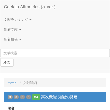
Ceek.jp Altmetrics (α ver.)
文献ランキング
新着文献
新着投稿
検索
ホーム
文献詳細
高次機能-知能の発達
3
0
0
0
OA
著者