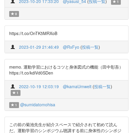
2023-10-20 17:33:20
@yasusi_54
(
投稿一覧
)
1
0
https://t.co/OnTK5MRXoB
2023-01-29 21:46:49
@RxFyo
(
投稿一覧
)
memo. 運動学習におけるコツと身体図式の機能（田中彰吾）
https://t.co/kdiVd0SDen
2022-10-19 12:03:19
@kamaUmwelt
(
投稿一覧
)
1
@sumidatomohisa
1
この前の菊池先生が紹介スペースで紹介されて初めて読ん
だ。運動学習のシンポジウム聴講する前に身体性のシンポジ