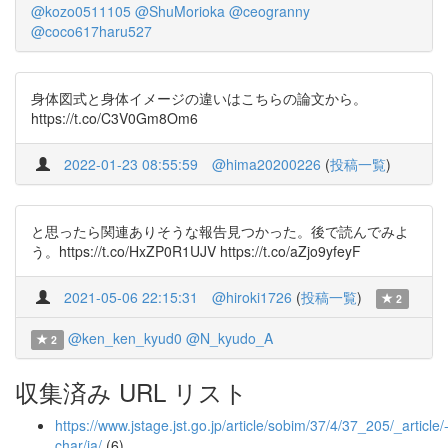
@kozo0511105
@ShuMorioka
@ceogranny
@coco617haru527
身体図式と身体イメージの違いはこちらの論文から。
https://t.co/C3V0Gm8Om6
2022-01-23 08:55:59
@hima20200226
(
投稿一覧
)
と思ったら関連ありそうな報告見つかった。後で読んでみよ
う。https://t.co/HxZP0R1UJV https://t.co/aZjo9yfeyF
2021-05-06 22:15:31
@hiroki1726
(
投稿一覧
)
2
@ken_ken_kyud0
@N_kyudo_A
2
収集済み URL リスト
https://www.jstage.jst.go.jp/article/sobim/37/4/37_205/_article/
char/ja/
(6)