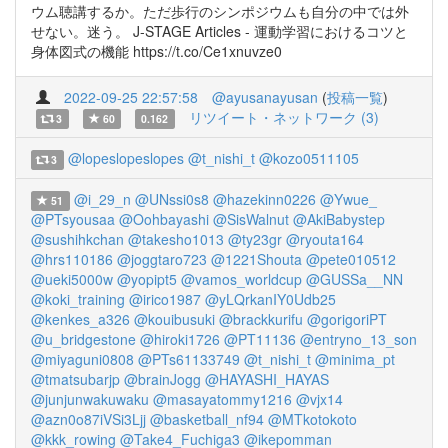
ウム聴講するか。ただ歩行のシンポジウムも自分の中では外
せない。迷う。 J-STAGE Articles - 運動学習におけるコツと
身体図式の機能 https://t.co/Ce1xnuvze0
2022-09-25 22:57:58
@ayusanayusan
(
投稿一覧
)
リツイート・ネットワーク (3)
3
60
0.162
@lopeslopeslopes
@t_nishi_t
@kozo0511105
3
@i_29_n
@UNssi0s8
@hazekinn0226
@Ywue_
51
@PTsyousaa
@Oohbayashi
@SisWalnut
@AkiBabystep
@sushihkchan
@takesho1013
@ty23gr
@ryouta164
@hrs110186
@joggtaro723
@1221Shouta
@pete010512
@ueki5000w
@yopipt5
@vamos_worldcup
@GUSSa__NN
@koki_training
@irico1987
@yLQrkanIY0Udb25
@kenkes_a326
@kouibusuki
@brackkurifu
@gorigoriPT
@u_bridgestone
@hiroki1726
@PT11136
@entryno_13_son
@miyaguni0808
@PTs61133749
@t_nishi_t
@minima_pt
@tmatsubarjp
@brainJogg
@HAYASHI_HAYAS
@junjunwakuwaku
@masayatommy1216
@vjx14
@azn0o87iVSi3Ljj
@basketball_nf94
@MTkotokoto
@kkk_rowing
@Take4_Fuchiga3
@ikepomman