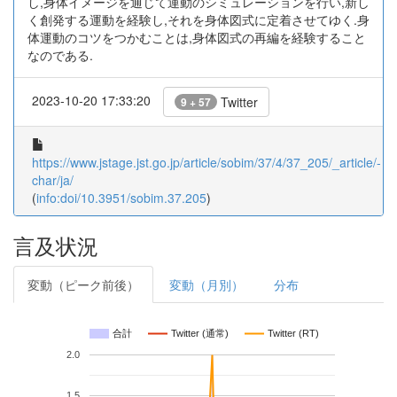
し,身体イメージを通じて運動のシミュレーションを行い,新し
く創発する運動を経験し,それを身体図式に定着させてゆく.身
体運動のコツをつかむことは,身体図式の再編を経験すること
なのである.
2023-10-20 17:33:20
Twitter
9 + 57
https://www.jstage.jst.go.jp/article/sobim/37/4/37_205/_article/-
char/ja/
(
info:doi/10.3951/sobim.37.205
)
言及状況
変動（ピーク前後）
変動（月別）
分布
合計
Twitter (通常)
Twitter (RT)
2.0
1.5