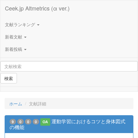
Ceek.jp Altmetrics (α ver.)
文献ランキング
新着文献
新着投稿
検索
ホーム
文献詳細
運動学習におけるコツと身体図式
9
0
0
0
OA
の機能