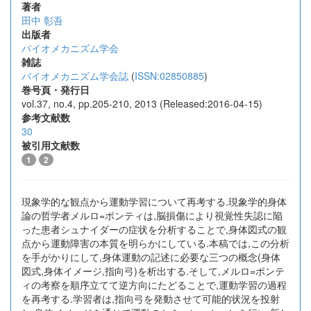
著者
田中 彰吾
出版者
バイオメカニズム学会
雑誌
バイオメカニズム学会誌
(
ISSN:02850885
)
巻号頁・発行日
vol.37, no.4, pp.205-210, 2013 (Released:2016-04-15)
参考文献数
30
被引用文献数
1
2
現象学的な観点から運動学習について再考する.現象学的身体
論の哲学者メルロ=ポンティは,脳損傷により視覚性失認に陥
った患者シュナイダーの症状を分析することで,身体図式の観
点から運動障害の本質を明らかにしている.本稿では,この分析
を手がかりにして,身体運動の記述に必要な三つの概念(身体
図式,身体イメージ,指向弓)を析出する.そして,メルロ=ポンテ
ィの考察を順序立てて逆方向にたどることで,運動学習の過程
を再考する.学習者は,指向弓を発動させて可能的状況を投射