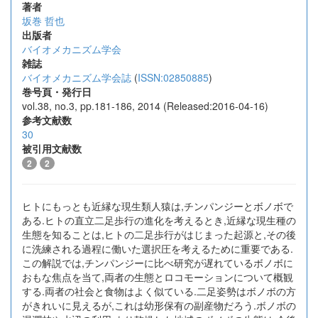
著者
坂巻 哲也
出版者
バイオメカニズム学会
雑誌
バイオメカニズム学会誌
(
ISSN:02850885
)
巻号頁・発行日
vol.38, no.3, pp.181-186, 2014 (Released:2016-04-16)
参考文献数
30
被引用文献数
2
2
ヒトにもっとも近縁な現生類人猿は,チンパンジーとボノボで
ある.ヒトの直立二足歩行の進化を考えるとき,近縁な現生種の
生態を知ることは,ヒトの二足歩行がはじまった起源と,その後
に洗練される過程に働いた選択圧を考えるために重要である.
この解説では,チンパンジーに比べ研究が遅れているボノボに
おもな焦点を当て,両者の生態とロコモーションについて概観
する.両者の社会と食物はよく似ている.二足姿勢はボノボの方
がきれいに見えるが,これは幼形保有の副産物だろう.ボノボの