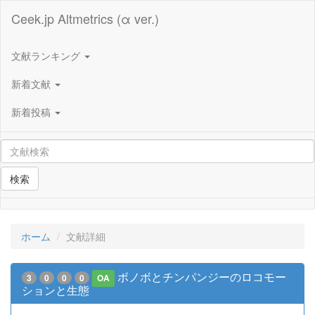
Ceek.jp Altmetrics (α ver.)
文献ランキング
新着文献
新着投稿
検索
ホーム
文献詳細
ボノボとチンパンジーのロコモー
3
0
0
0
OA
ションと生態