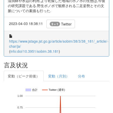
湿潤林や水辺の利用,より乾燥した地域のボノボの生態は,今後
の研究課題である.野生ボノボで観察される二足姿勢とその文
脈についての素描も行った.
2023-04-03 18:38:11
Twitter
3 + 1
https://www.jstage.jst.go.jp/article/sobim/38/3/38_181/_article/-
char/ja/
(
info:doi/10.3951/sobim.38.181
)
言及状況
変動（ピーク前後）
変動（月別）
分布
合計
Twitter (通常)
1.00
0.75