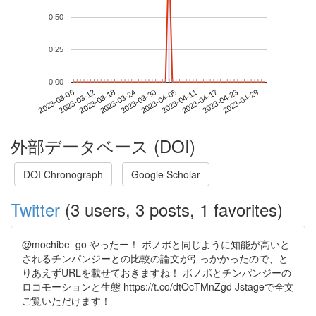
0.50
0.25
0.00
2023-04-23
2023-03-06
2023-03-24
2023-04-11
2023-04-29
2023-03-12
2023-03-30
2023-04-17
2023-03-18
2023-04-05
外部データベース (DOI)
DOI Chronograph
Google Scholar
Twitter
(3 users, 3 posts, 1 favorites)
@mochibe_go やったー！ ボノボと同じように知能が高いと
されるチンパンジーとの比較の論文が引っかかったので、と
りあえずURLを載せておきますね！ ボノボとチンパンジーの
ロコモーションと生態 https://t.co/dtOcTMnZgd Jstageで全文
ご覧いただけます！