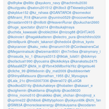
@stlhykw
@ellitic
@ayukoro_navy
@hachimitu2030
@kuzigyaku
@satoru201512
@h3bo3
@Tkkewdcy2466
@skyblue152
@kz_rshass
@GANTARO8
@someokoi
@Minami_R18
@karumin
@yumino0529
@nocovertwar
@maatann0919
@millotii
@HeavenRunar
@pukuchan2660
@huge_spectator
@yizi14
@mitsukajimaya
@uchida_kawasaki
@noble2064
@mizog88
@GHTJ40S
@ikoinoie1
@hagakikatteren
@electro_pura
@michihiro320i
@intellipunk
@hoshi_takanori
@ohedo04
@citrus_kyoto
@skycancer
@kaku_neko
@marumi109
@CordwainersCat
@Megaminatsuki
@wizeman8001
@m7m5ea
@rainymary_i
@masuda_ko_1
@taunya3313
@tiktak_tulsi01
@dokmyo
@sofactual1990
@youaina
@kokikokiya
@kanakatsu2475
@MasaMZP
@khk_in
@Ybm436MbxrHaY6z
@rigetsu46
@cliche_99
@littlebonin
@y_mat2009
@sobbieontwtr
@ShinyaMatsuura
@jonathan_1955
@J_Myougaya
@Lala_21c
@tm02007336
@siera072
@Lu0Q8
@kodkod2016y
@dokuhakieye
@hobatien
@akasari_e
@scighemin
@kakitama
@tagilolip
@cao58020
@rima_momo510
@makikko
@aki_ohchan
@mojimoji_x
@uprime22
@chibio6
@kittytyphoon
@yokyun68k
@ichi_fan
@SW83A
@morecleanenergy
@hitokuiyama
@ecodaren