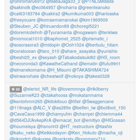
@Shiromaru6912
@BabaJaga33_2
@PTNLSMdada
@sakinotk
@ec064957
@noharra
@greenteanuko
@cat63183784
@uakira2
@kumikuma003
@harioaska
@freeyouare
@komaemamanokai
@kim1969509
@Steuben_JC
@hiruandon89
@choregi5221
@doremicdehnh
@Tyuramanta
@nogawam
@tenkiwa
@momocat1010
@baphomet_2525
@prismatic_i
@sosorasora3
@midopin
@Ooh1024
@berbulu_hitam
@coralocean
@taro_010
@ahare_asayaka
@yunishio
@beshi25_ex
@seyash
@Tabakodaisuki82
@HS_room
@necoronda3
@KawatheCathand
@lematin
@fufu99ri1
@simanekomama
@H_Misumi
@TAKASHIMA724
@sinwanohate
@cheatwolf
@nokoya
@takes0328
@eleriot_NR_life
@lovemmnga
@rik0berry
50
@SuzanneK23
@ctakahooss
@mokatanmama
@kentohmm265
@kitokitouo
@0fsir
@Swaggercane
@119naga
@ALC_V
@as285e
@beifen_tw
@botiboti_150
@CavaCava1999
@chamyuhin
@charrpei
@chiemma44
@d564DJUkvkepKrA
@emacat_bot
@emitiyo
@HIGossan
@houmeisya
@hsnoriri3
@HT_restructure
@itashix
@kaku_neko
@Keikkodayon
@Ken_Hokuto
@macha_oji
@nknndrrt
@okugee
@packraty
@pommery71g