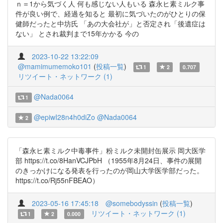
ｎ＝1から気づく人 何も感じない人もいる 森永ヒ素ミルク事
件が良い例で、経過を知ると 最初に気づいたのがひとりの保
健師だったと中坊氏 「あの大会社が」と否定され「後遺症は
ない」 とされ裁判まで15年かかる 今の
2023-10-22 13:22:09
@mamimumemoko101
(
投稿一覧
)
1
2
0.707
リツイート・ネットワーク (1)
@Nada0064
1
@epiwI28n4h0diZo
@Nada0064
2
「森永ヒ素ミルク中毒事件」粉ミルク未開封缶展示 岡大医学
部 https://t.co/8HanVCJPbH （1955年8月24日、事件の展開
のきっかけになる発表を行ったのが岡山大学医学部だった。
https://t.co/Rj55nFBEAO）
2023-05-16 17:45:18
@somebodyssin
(
投稿一覧
)
リツイート・ネットワーク (1)
1
2
0.000