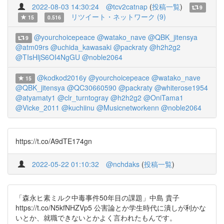
2022-08-03 14:30:24
@tcv2catnap
(
投稿一覧
)
9
リツイート・ネットワーク (9)
15
0.516
@yourchoicepeace
@watako_nave
@QBK_jitensya
9
@atm09rs
@uchida_kawasaki
@packraty
@h2h2g2
@TIsHljS6OI4NgGU
@noble2064
@kodkod2016y
@yourchoicepeace
@watako_nave
15
@QBK_jitensya
@QC30660590
@packraty
@whiterose1954
@atyamaty1
@clr_turntogray
@h2h2g2
@OniTama1
@Vicke_2011
@kuchiinu
@Musicnetworkenn
@noble2064
https://t.co/A9dTE174gn
2022-05-22 01:10:32
@nchdaks
(
投稿一覧
)
「森永ヒ素ミルク中毒事件50年目の課題」中島 貴子
https://t.co/N5kfNHZVp5 公害論とか学生時代に潰しが利かな
いとか、就職できないとかよく言われたもんです。