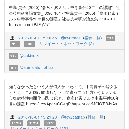
中島 貴子 (2005) "森永ヒ素ミルク中毒事件50年目の課題" _社
会技術研究論文集_ 3:90-101 / “中島貴子 (2005)「森永ヒ素ミ
ルク中毒事件50年目の課題」社会技術研究論文集 3:90-101”
https://t.co/e1BJFqVsTh
2018-10-01 15:40:45
@twremcat
(
投稿一覧
)
1
リツイート・ネットワーク (2)
1
0.000
@sakinotk
2
@sumidatomohisa
1
知らなかったという人が何人かいたので、中島貴子の論文張
っとく。これ国は間違わない、間違っても仕方がないとかい
う奴隷根性内面化市民は必読。 森永ヒ素ミルク中毒事件50年
目の課題 https://t.co/Ape4tOG4gP https://t.co/MCkYFBJ9A4
2018-10-01 15:29:23
@tcv2catnap
(
投稿一覧
)
232
201
0.172
リツイート・ネットワーク (253)