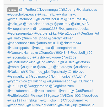
@m7m5ea
@lovemmnga
@rik0berry
@ctakahooss
253
@yourchoicepeace
@matmatizi
@kaku_neko
@rima_momo510
@CordwainersCat
@Kam_ma_lay
@seki_yo
@morecleanenergy
@packraty
@4kn_5jdB
@kleopatramkm
@maomao3333
@osyamanbebooks
@sorezorenotabi
@parole_pirka
@teru2bouz
@GenSan_Art
@s_kato
@namihei_jodee
@carolynkidman
@panconnoshima
@anubis310_H
@chiemma44
@sutereppatsu
@rosa_thea
@monogatarizm
@NamakoNamapyu
@tomo2sei9024848
@botiboti_150
@necomatango
@itashix
@okugee
@as285e
@subaruinthewind
@Tohkakoh_P
@lila_riko
@ntzyrsn
@reptrt
@sugiraito
@daizu_n
@amardayo
@silokane7
@NakanishiB
@shmoo_plot
@packraty
@1984eye
@samarikura
@sugimarco
@john_honjovi
@ALC_V
@ryomichico
@Rikitinn
@kaijyuumamagon
@FCBhincha
@_5000pt
@Swaggercane
@GoghImaizumi
@mokatanmama
@tkmrrssntmnt
@nananjy
@05Pamuda
@wtfteisco221
@since1981gauze
@AllOne1002
@oooTooo
@na9191
@hrskksrh
@to__oko__
@7iroochameinko
@tonomistu
@fukuyoken3daime
@akakiTysqe
@montjue