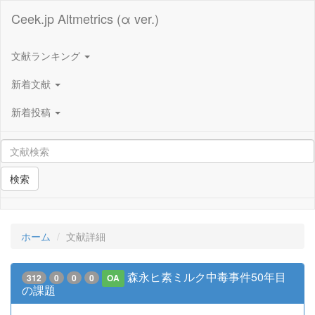
Ceek.jp Altmetrics (α ver.)
文献ランキング
新着文献
新着投稿
検索
ホーム
文献詳細
森永ヒ素ミルク中毒事件50年目
312
0
0
0
OA
の課題