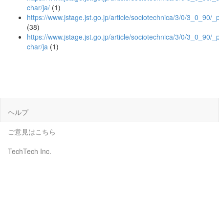
char/ja/
(1)
https://www.jstage.jst.go.jp/article/sociotechnica/3/0/3_0_90/_
(38)
https://www.jstage.jst.go.jp/article/sociotechnica/3/0/3_0_90/_p
char/ja
(1)
ヘルプ
ご意見はこちら
TechTech Inc.