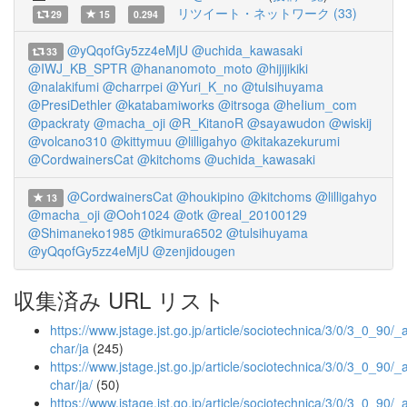
リツイート・ネットワーク (33)
29
15
0.294
@yQqofGy5zz4eMjU
@uchida_kawasaki
33
@IWJ_KB_SPTR
@hananomoto_moto
@hijijikiki
@nalakifumi
@charrpei
@Yuri_K_no
@tulsihuyama
@PresiDethler
@katabamiworks
@itrsoga
@heIium_com
@packraty
@macha_oji
@R_KitanoR
@sayawudon
@wiskij
@volcano310
@kittymuu
@lilligahyo
@kitakazekurumi
@CordwainersCat
@kitchoms
@uchida_kawasaki
@CordwainersCat
@houkipino
@kitchoms
@lilligahyo
13
@macha_oji
@Ooh1024
@otk
@real_20100129
@Shimaneko1985
@tkimura6502
@tulsihuyama
@yQqofGy5zz4eMjU
@zenjidougen
収集済み URL リスト
https://www.jstage.jst.go.jp/article/sociotechnica/3/0/3_0_90/_ar
char/ja
(245)
https://www.jstage.jst.go.jp/article/sociotechnica/3/0/3_0_90/_ar
char/ja/
(50)
https://www.jstage.jst.go.jp/article/sociotechnica/3/0/3_0_90/_a