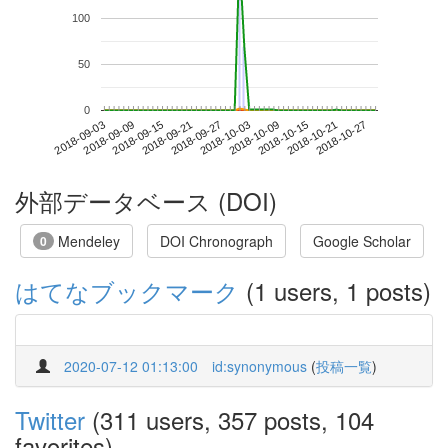
100
50
0
2018-10-21
2018-09-03
2018-09-21
2018-10-09
2018-10-27
2018-09-09
2018-09-27
2018-10-15
2018-09-15
2018-10-03
外部データベース (DOI)
Mendeley
DOI Chronograph
Google Scholar
0
はてなブックマーク
(1 users, 1 posts)
2020-07-12 01:13:00
id:synonymous
(
投稿一覧
)
Twitter
(311 users, 357 posts, 104
favorites)