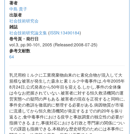
著者
中島 貴子
出版者
社会技術研究会
雑誌
社会技術研究論文集
(
ISSN:13490184
)
巻号頁・発行日
vol.3, pp.90-101, 2005 (Released:2008-07-25)
参考文献数
64
乳児用粉ミルクに工業廃棄物由来のヒ素化合物が混入して大
規模な被害が発生した森永ヒ素ミルク中毒事件は,今年2005年
8月24日,公式発表から50年目を迎える.しかし,事件の全体像
は今なお把握されていない.被害者に対する恒久救済機関の運
営実態への疑問の声もある.被害者の現在を正視すると同時に,
事件史の教訓を徹底的に整理する必要がある.病因物質が市場
に流通してから恒久救済機関が発足するまでの約20年を振り
返ると,食中毒事件における疫学と事故調査の独立性の必要が
指摘できる.また,事後対応における行政と専門家の関係につい
ての課題も指摘できる.本格的な歴史研究のためには本事件に