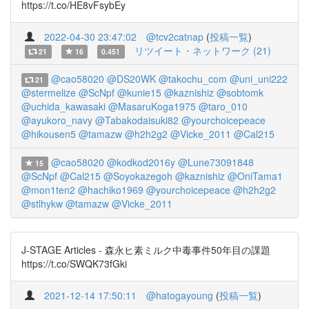
https://t.co/HE8vFsybEy
2022-04-30 23:47:02
@tcv2catnap
(
投稿一覧
)
リツイート・ネットワーク (21)
21
16
0.451
@cao58020
@DS20WK
@takochu_com
@uni_uni222
21
@stermelize
@ScNpf
@kunie15
@kaznishiz
@sobtomk
@uchida_kawasaki
@MasaruKoga1975
@taro_010
@ayukoro_navy
@Tabakodaisuki82
@yourchoicepeace
@hikousen5
@tamazw
@h2h2g2
@Vicke_2011
@Cal215
@cao58020
@kodkod2016y
@Lune73091848
15
@ScNpf
@Cal215
@Soyokazegoh
@kaznishiz
@OniTama1
@mon1ten2
@hachiko1969
@yourchoicepeace
@h2h2g2
@stlhykw
@tamazw
@Vicke_2011
J-STAGE Articles - 森永ヒ素ミルク中毒事件50年目の課題
https://t.co/SWQK73fGki
2021-12-14 17:50:11
@hatogayoung
(
投稿一覧
)