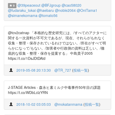
@39peaceout
@BFJgroup
@cao58020
9
@fudaraku_tokai
@haebaru
@noble2064
@OniTama1
@simanekomama
@tomato56
@tcv2catnap 「本格的な歴史研究には、/すべてのアクターに
関する一次資料が不可欠であるが、現在、それらがもれなく
収集・整理・保存されているわけではない。/所在がすべて明
らかになって/もない。/加害者や行政側の資料は乏しい。/徹
底的な収集・整理・保存を提案する」 中島貴子2005
https://t.co/1DsJDtDAtd
2019-05-08 20:13:30
@TR_727
(
投稿一覧
)
J-STAGE Articles - 森永ヒ素ミルク中毒事件50年目の課題
https://t.co/WDbLclzYRN
2018-10-02 03:05:03
@mokatanmama
(
投稿一覧
)