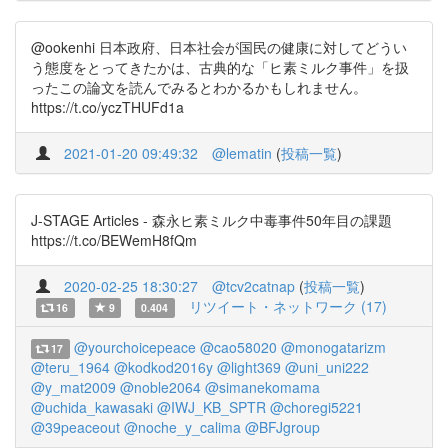
@ookenhi 日本政府、日本社会が国民の健康に対してどうい
う態度をとってきたかは、古典的な「ヒ素ミルク事件」を扱
ったこの論文を読んでみるとわかるかもしれません。
https://t.co/yczTHUFd1a
2021-01-20 09:49:32
@lematin
(
投稿一覧
)
J-STAGE Articles - 森永ヒ素ミルク中毒事件50年目の課題
https://t.co/BEWemH8fQm
2020-02-25 18:30:27
@tcv2catnap
(
投稿一覧
)
リツイート・ネットワーク (17)
16
9
0.404
@yourchoicepeace
@cao58020
@monogatarizm
17
@teru_1964
@kodkod2016y
@light369
@uni_uni222
@y_mat2009
@noble2064
@simanekomama
@uchida_kawasaki
@IWJ_KB_SPTR
@choregi5221
@39peaceout
@noche_y_calima
@BFJgroup