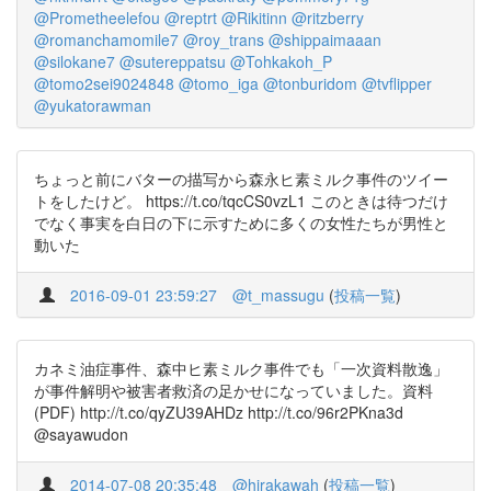
@Prometheelefou
@reptrt
@Rikitinn
@ritzberry
@romanchamomile7
@roy_trans
@shippaimaaan
@silokane7
@sutereppatsu
@Tohkakoh_P
@tomo2sei9024848
@tomo_iga
@tonburidom
@tvflipper
@yukatorawman
ちょっと前にバターの描写から森永ヒ素ミルク事件のツイー
トをしたけど。 https://t.co/tqcCS0vzL1 このときは待つだけ
でなく事実を白日の下に示すために多くの女性たちが男性と
動いた
2016-09-01 23:59:27
@t_massugu
(
投稿一覧
)
カネミ油症事件、森中ヒ素ミルク事件でも「一次資料散逸」
が事件解明や被害者救済の足かせになっていました。資料
(PDF) http://t.co/qyZU39AHDz http://t.co/96r2PKna3d
@sayawudon
2014-07-08 20:35:48
@hirakawah
(
投稿一覧
)