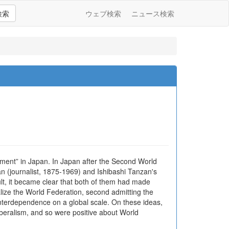
検索
ウェブ検索
ニュース検索
ement” in Japan. In Japan after the Second World
n (journalist, 1875-1969) and Ishibashi Tanzan's
ult, it became clear that both of them had made
lize the World Federation, second admitting the
interdependence on a global scale. On these ideas,
iberalism, and so were positive about World