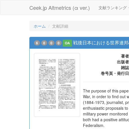
Ceek.jp Altmetrics (α ver.)
文献ランキング
ホーム
文献詳細
戦後日本における世界連邦
6
0
0
0
OA
著者
出版者
雑誌
巻号頁・発行日
The purpose of this pape
War, in order to find ou
(1884-1973, journalist, p
enthusiastic proposals to
military power monitored
both had a positive attit
Federalism.