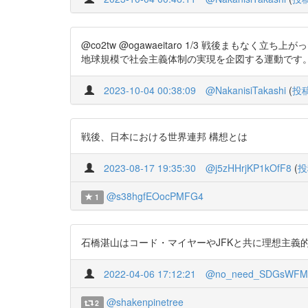
@co2tw @ogawaeitaro 1/3 戦後まもなく立ち上が
地球規模で社会主義体制の実現を企図する運動です。 概要 https://t.
2023-10-04 00:38:09
@NakanisiTakashi
(
投
戦後、日本における世界連邦 構想とは
2023-08-17 19:35:30
@j5zHHrjKP1kOfF8
(
投
@s38hgfEOocPMFG4
1
石橋湛山はコード・マイヤーやJFKと共に理想主義的世界連邦思想家に
2022-04-06 17:12:21
@no_need_SDGsWFM
@shakenpinetree
2