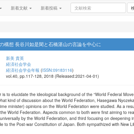
新着文献
新着投稿
の構想 長谷川如是閑と石橋湛山の言論を中心に
新美 貴英
経済社会学会
経済社会学会年報
(
ISSN:09183116
)
vol.40, pp.117-128, 2018 (Released:2021-04-01)
r is to elucidate the ideological background of the “World Federal Mov
t what kind of discussion about the World Federation, Hasegawa Nyozeka
rime minister) opinions on the World Federation were studied. As a res
 the World Federation. Aspects common to both were first aiming to rea
 universally by the World Federation, and third focusing on deepening 
ude to the Post-war Constitution of Japan. Both sympathized with New L