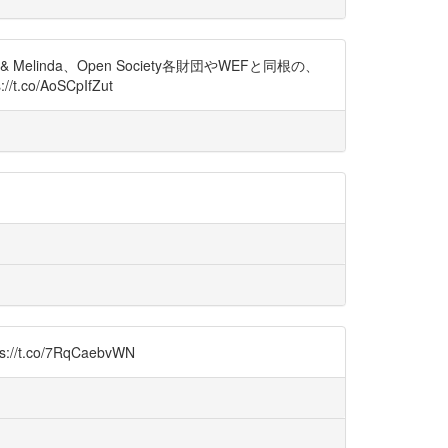
& Melinda、Open Society各財団やWEFと同根の、
.co/AoSCpIfZut
.co/7RqCaebvWN