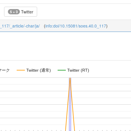
Twitter
5 + 3
_117/_article/-char/ja/
(
info:doi/10.15081/soes.40.0_117
)
マーク
Twitter (通常)
Twitter (RT)