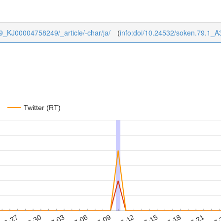
/79_KJ00004758249/_article/-char/ja/
(
info:doi/10.24532/soken.79.1_A
Twitter (RT)