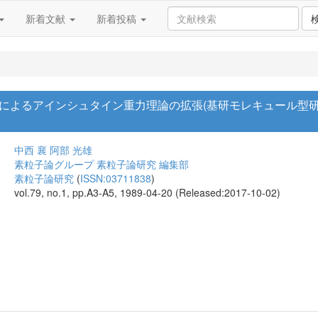
新着文献
新着投稿
によるアインシュタイン重力理論の拡張(基研モレキュール型研
中西 襄
阿部 光雄
素粒子論グループ 素粒子論研究 編集部
素粒子論研究
(
ISSN:03711838
)
vol.79, no.1, pp.A3-A5, 1989-04-20 (Released:2017-10-02)