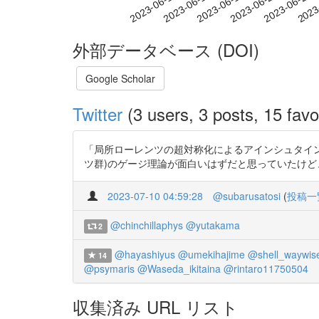
2023-06-18
2023-06-21
2023-06-24
2023
2023-06-12
2023-06-15
外部データベース (DOI)
Google Scholar
Twitter
(3 users, 3 posts, 15 favo
「局所ローレンツの超対称化によるアインシュタイン重力理論の
ツ群)のゲージ理論が面白いはずだと思っていたけど、中西先生
2023-07-10 04:59:28
@subarusatosi
(
投稿一
@chinchillaphys
@yutakama
2
@hayashiyus
@umekihajime
@shell_waywis
14
@psymaris
@Waseda_ikitaina
@rintaro11750504
収集済み URL リスト