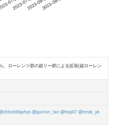
-24
023-07-27
2023-07-30
2023-08-02
2023-08-05
 数年前から、ローレンツ群の超リー群による拡張(超ローレン
@chinchillaphys
@gunron_tan
@hop07
@mrsk_yk