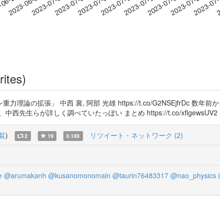
2023-07-18
2023-07-21
2023-07
-06-27
2
2023-06-30
2023-07-03
2023-07-06
2023-07-09
2023-07-12
2023-07-15
rites)
拡張」 中西 襄, 阿部 光雄 https://t.co/G2NSEjfrDc
らが詳しく調べていたっぽい まとめ https://t.co/xflgewsUV2
覧
)
リツイート・ネットワーク (2)
2
19
0.189
e
@arumakanh
@kusanomonomain
@taurin76483317
@nao_physics