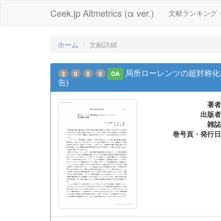
Ceek.jp Altmetrics (α ver.)
文献ランキング
ホーム
文献詳細
局所ローレンツの超対称化
3
0
0
0
OA
告)
著者
出版者
雑誌
巻号頁・発行日