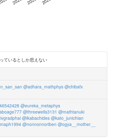
えを持っているとしか思えない
n_san_san
@adhara_mathphys
@chibafx
i46542428
@eureka_metaphys
aboage777
@threewells3131
@mathtanuki
ivgradphai
@ikabachides
@kato_junichian
maph1994
@nonnonnoriben
@ogya__mother__