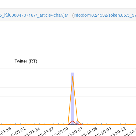
/85_KJ00004707167/_article/-char/ja/
(
info:doi/10.24532/soken.85.5_3
Twitter (RT)
2023-10-09
2023-10-12
2023-10
-09-18
2
2023-09-21
2023-09-24
2023-09-27
2023-09-30
2023-10-03
2023-10-06