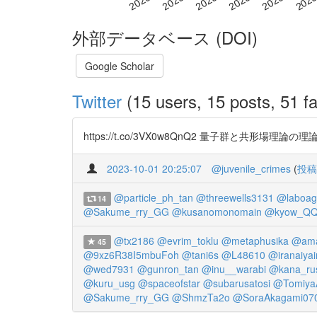
外部データベース (DOI)
Google Scholar
Twitter
(15 users, 15 posts, 51 fa
https://t.co/3VX0w8QnQ2 量子群と
2023-10-01 20:25:07
@juvenile_crimes
(
投稿
@particle_ph_tan
@threewells3131
@laboag
14
@Sakume_rry_GG
@kusanomonomain
@kyow_Q
@tx2186
@evrim_toklu
@metaphusika
@ama
45
@9xz6R38I5mbuFoh
@tani6s
@L48610
@iranaiyai
@wed7931
@gunron_tan
@inu__warabi
@kana_ru
@kuru_usg
@spaceofstar
@subarusatosi
@Tomiya
@Sakume_rry_GG
@ShmzTa2o
@SoraAkagami07