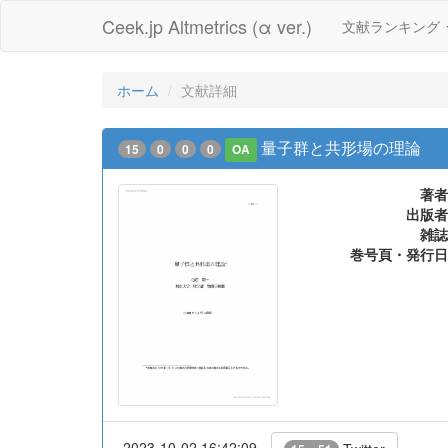
Ceek.jp Altmetrics (α ver.)
文献ランキング
ホーム
文献詳細
量子群と共形場の理論
15
0
0
0
OA
著者
出版者
雑誌
巻号頁・発行日
2023-10-02 16:42:09