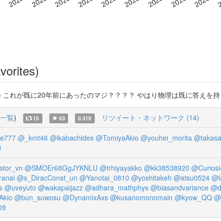
vorites)
共形場理論の理論 これが既に20年前にあったのマジ？？？？ やはり物理は既に答
一覧
)
リツイート・ネットワーク (14)
15
63
0.319
e777
@_kmt46
@ikabachides
@TomiyaAkio
@youhei_morita
@takasa
Q
tor_vn
@SMOEr68GgJYKNLU
@trhiyayakko
@kk38538920
@Curios
ranai
@s_DiracConst_un
@Yanotai_0810
@yoshitakeh
@atsu0524
@l
s
@uveyuto
@wakapaijazz
@adhara_mathphys
@biasandvariance
@d
Akio
@bun_suwosu
@DynamixAxs
@kusanomonomain
@kyow_QQ
@
09