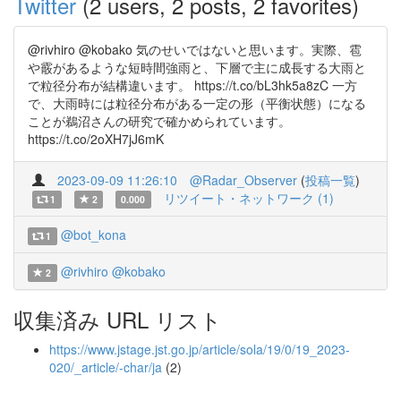
Twitter
(2 users, 2 posts, 2 favorites)
@rivhiro @kobako 気のせいではないと思います。実際、雹
や霰があるような短時間強雨と、下層で主に成長する大雨と
で粒径分布が結構違います。 https://t.co/bL3hk5a8zC 一方
で、大雨時には粒径分布がある一定の形（平衡状態）になる
ことが鵜沼さんの研究で確かめられています。
https://t.co/2oXH7jJ6mK
2023-09-09 11:26:10
@Radar_Observer
(
投稿一覧
)
リツイート・ネットワーク (1)
1
2
0.000
@bot_kona
1
@rivhiro
@kobako
2
収集済み URL リスト
https://www.jstage.jst.go.jp/article/sola/19/0/19_2023-
020/_article/-char/ja
(2)