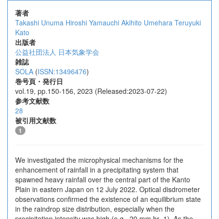
著者
Takashi Unuma
Hiroshi Yamauchi
Akihito Umehara
Teruyuki
Kato
出版者
公益社団法人 日本気象学会
雑誌
SOLA
(
ISSN:13496476
)
巻号頁・発行日
vol.19, pp.150-156, 2023 (Released:2023-07-22)
参考文献数
28
被引用文献数
1
We investigated the microphysical mechanisms for the
enhancement of rainfall in a precipitating system that
spawned heavy rainfall over the central part of the Kanto
Plain in eastern Japan on 12 July 2022. Optical disdrometer
observations confirmed the existence of an equilibrium state
in the raindrop size distribution, especially when the
precipitation intensity was high (e.g., 20 mm hr−1). As the