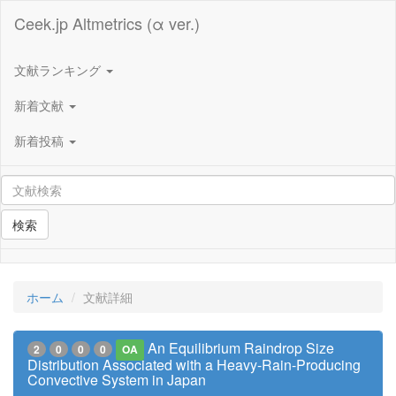
Ceek.jp Altmetrics (α ver.)
文献ランキング
新着文献
新着投稿
検索
ホーム
文献詳細
An Equilibrium Raindrop Size
2
0
0
0
OA
Distribution Associated with a Heavy-Rain-Producing
Convective System in Japan