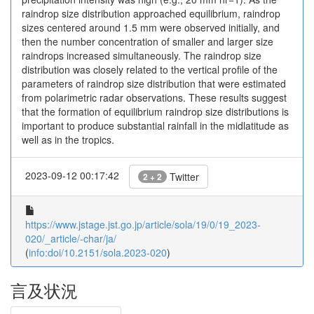
raindrop size distribution approached equilibrium, raindrop
sizes centered around 1.5 mm were observed initially, and
then the number concentration of smaller and larger size
raindrops increased simultaneously. The raindrop size
distribution was closely related to the vertical profile of the
parameters of raindrop size distribution that were estimated
from polarimetric radar observations. These results suggest
that the formation of equilibrium raindrop size distributions is
important to produce substantial rainfall in the midlatitude as
well as in the tropics.
2023-09-12 00:17:42
Twitter
2 + 2
https://www.jstage.jst.go.jp/article/sola/19/0/19_2023-
020/_article/-char/ja/
(
info:doi/10.2151/sola.2023-020
)
言及状況