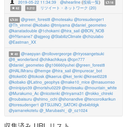
2019-05-22 11:34:39
@shearline
(
投稿一覧
)
18
リツイート・ネットワーク (20)
62
0.212
@green_forest8
@motesaku
@toresudenger1
20
@Th_vinmei
@kobako
@tmiyama
@daniel_geometeo
@kanatadouble
@1chokami
@hira_sail
@BON_NOB
@HYamane7
@ajgeog
@StabilizClimate
@chizulabo
@Eastman_XX
@naepyan
@rollovergeorge
@riryosangetsuki
40
@8_wonderland
@chikachikaya
@cpn777
@daniel_geometeo
@g106660yuhei
@green_forest8
@HALIMranu
@hemge
@hira_sail
@impurecar_bot
@itokei00
@itokosk
@kaerus
@kei_tenki
@kinsei0228
@kobako
@Latino_geophys
@make10_mice
@masuomso
@minipiyo39
@morishu0229
@motesaku
@mountain_white
@Murakumo_Ac
@nicotenki
@rinyama31
@rokko_chireki
@roubaisuru
@shimo_cchi
@shonandive
@tencoroikarikun
@toresudenger1
@TSUJINO_SATOKI
@x64bfdgk
@yamanekotetu
@_Marubashi_
@_oz1024
収集済み URL リスト