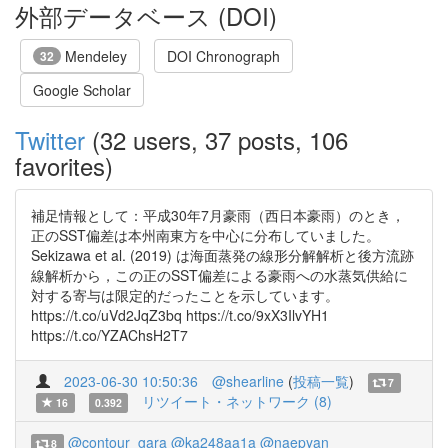
外部データベース (DOI)
Mendeley
DOI Chronograph
32
Google Scholar
Twitter
(32 users, 37 posts, 106
favorites)
補足情報として：平成30年7月豪雨（西日本豪雨）のとき，
正のSST偏差は本州南東方を中心に分布していました。
Sekizawa et al. (2019) は海面蒸発の線形分解解析と後方流跡
線解析から，この正のSST偏差による豪雨への水蒸気供給に
対する寄与は限定的だったことを示しています。
https://t.co/uVd2JqZ3bq https://t.co/9xX3IlvYH1
https://t.co/YZAChsH2T7
2023-06-30 10:50:36
@shearline
(
投稿一覧
)
7
リツイート・ネットワーク (8)
16
0.392
@contour_gara
@ka248aa1a
@naepyan
8