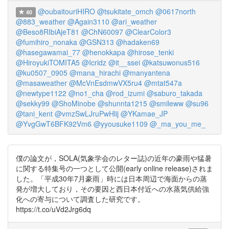
@oubaitouriHIRO
@tsukitate_omch
@0617north
40
@883_weather
@Again3110
@ari_weather
@Beso8RIbiAjeT81
@ChN60097
@ClearColor3
@fumihiro_nonaka
@GSN313
@hadaken69
@hasegawamai_77
@henokkapa
@hirose_tenki
@HiroyukiTOMITA5
@Icridz
@it__ssei
@katsuwonus516
@ku0507_0905
@mana_hirachi
@manyantena
@masaweather
@McVnEsdmwVX5ru4
@mtat547a
@newtype1122
@no1_cha
@rod_izumi
@saburo_takada
@sekky99
@ShoMinobe
@shunnta1215
@smileww
@su96
@tani_kent
@vmzSwLJruPwHlij
@YKamae_JP
@YvgGwT6BFK92Vm6
@yyousuke1109
@_ma_you_me_
僕の論文が，SOLA(気象学会のレター誌)の近年の豪雨や猛暑
に関する特集号の一つとして公開(early online release)されま
した。「平成30年7月豪雨」時には日本周辺で海面からの蒸
発が増大しており，その要因と西日本付近への水蒸気供給強
化への寄与について調査した研究です。
https://t.co/uVd2Jrg6dq