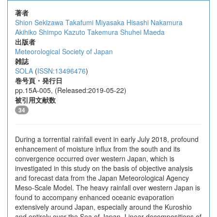
著者
Shion Sekizawa
Takafumi Miyasaka
Hisashi Nakamura
Akihiko Shimpo
Kazuto Takemura
Shuhei Maeda
出版者
Meteorological Society of Japan
雑誌
SOLA
(
ISSN:13496476
)
巻号頁・発行日
pp.15A-005, (Released:2019-05-22)
被引用文献数
34
During a torrential rainfall event in early July 2018, profound
enhancement of moisture influx from the south and its
convergence occurred over western Japan, which is
investigated in this study on the basis of objective analysis
and forecast data from the Japan Meteorological Agency
Meso-Scale Model. The heavy rainfall over western Japan is
found to accompany enhanced oceanic evaporation
extensively around Japan, especially around the Kuroshio
and entirely over the Sea of Japan. Linear decompositions of