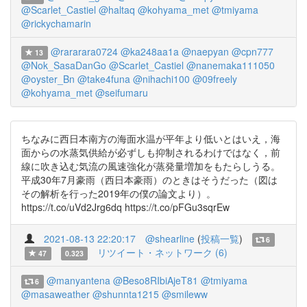
@Scarlet_Castiel
@haltaq
@kohyama_met
@tmiyama
@rickychamarin
@rararara0724
@ka248aa1a
@naepyan
@cpn777
13
@Nok_SasaDanGo
@Scarlet_Castiel
@nanemaka111050
@oyster_Bn
@take4funa
@nihachi100
@09freely
@kohyama_met
@seifumaru
ちなみに西日本南方の海面水温が平年より低いとはいえ，海
面からの水蒸気供給が必ずしも抑制されるわけではなく，前
線に吹き込む気流の風速強化が蒸発量増加をもたらしうる。
平成30年7月豪雨（西日本豪雨）のときはそうだった（図は
その解析を行った2019年の僕の論文より）。
https://t.co/uVd2Jrg6dq https://t.co/pFGu3sqrEw
2021-08-13 22:20:17
@shearline
(
投稿一覧
)
6
リツイート・ネットワーク (6)
47
0.323
@manyantena
@Beso8RIbiAjeT81
@tmiyama
6
@masaweather
@shunnta1215
@smileww