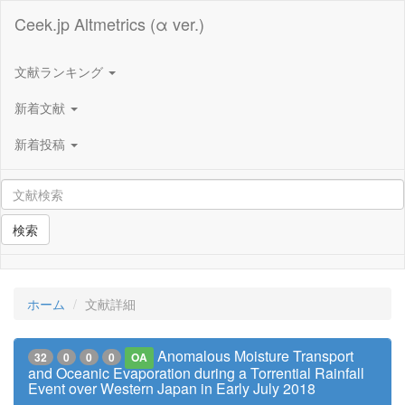
Ceek.jp Altmetrics (α ver.)
文献ランキング
新着文献
新着投稿
検索
ホーム
文献詳細
Anomalous Moisture Transport
32
0
0
0
OA
and Oceanic Evaporation during a Torrential Rainfall
Event over Western Japan in Early July 2018