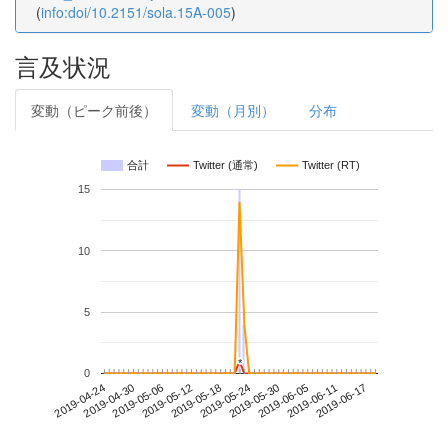
(
info:doi/10.2151/sola.15A-005
)
言及状況
変動（ピーク前後）
変動（月別）
分布
合計
Twitter (通常)
Twitter (RT)
15
10
5
*
*
0
2019-06-11
2019-04-24
2019-05-12
2019-05-30
2019-06-17
2019-04-30
2019-05-18
2019-06-05
2019-05-06
2019-05-24