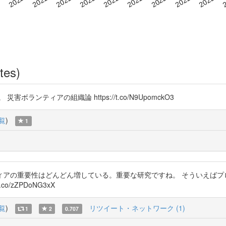
tes)
ランティアの組織論 https://t.co/N9UpomckO3
覧
)
1
アの重要性はどんどん増している。重要な研究ですね。 そういえばプロ
.co/zZPDoNG3xX
覧
)
リツイート・ネットワーク (1)
1
2
0.707