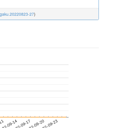
kagaku.20220823-27
)
-11
022-09-14
2022-09-17
2022-09-20
2022-09-23