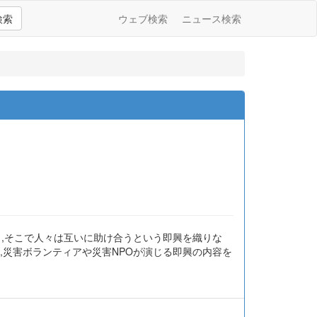
検索
ウェブ検索
ニュース検索
し,そこで人々は互いに助け合うという即興を織りな
て,災害ボランティアや災害NPOが演じる即興の内容を