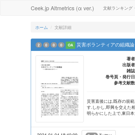
Ceek.jp Altmetrics (α ver.)
文献ランキング
ホーム
文献詳細
災害ボランティアの組織論 
2
0
0
0
OA
著者
出版者
雑誌
巻号頁・発行日
参考文献数
災害直後には,既存の規
す.しかし,即興を交えた
明らかにした上で,東日本
2024-01-04 18:40:09