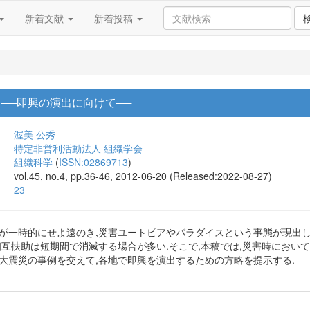
新着文献
新着投稿
──即興の演出に向けて──
渥美 公秀
特定非営利活動法人 組織学会
組織科学
(
ISSN:02869713
)
vol.45, no.4, pp.36-46, 2012-06-20 (Released:2022-08-27)
23
範が一時的にせよ遠のき,災害ユートピアやパラダイスという事態が現出
相互扶助は短期間で消滅する場合が多い.そこで,本稿では,災害時におい
大震災の事例を交えて,各地で即興を演出するための方略を提示する.