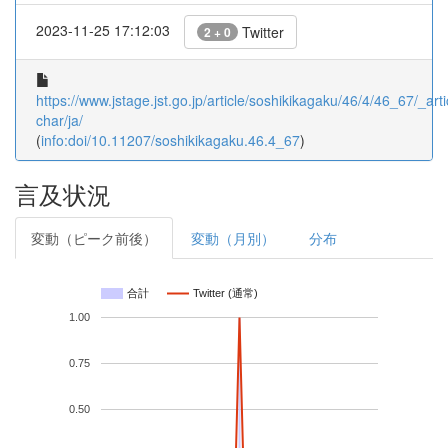
2023-11-25 17:12:03
Twitter
2 + 0
https://www.jstage.jst.go.jp/article/soshikikagaku/46/4/46_67/_arti
char/ja/
(
info:doi/10.11207/soshikikagaku.46.4_67
)
言及状況
変動（ピーク前後）
変動（月別）
分布
合計
Twitter (通常)
1.00
0.75
0.50