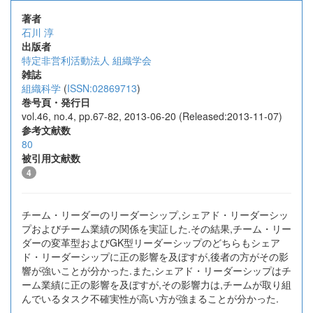
著者
石川 淳
出版者
特定非営利活動法人 組織学会
雑誌
組織科学
(
ISSN:02869713
)
巻号頁・発行日
vol.46, no.4, pp.67-82, 2013-06-20 (Released:2013-11-07)
参考文献数
80
被引用文献数
4
チーム・リーダーのリーダーシップ,シェアド・リーダーシッ
プおよびチーム業績の関係を実証した.その結果,チーム・リー
ダーの変革型およびGK型リーダーシップのどちらもシェア
ド・リーダーシップに正の影響を及ぼすが,後者の方がその影
響が強いことが分かった.また,シェアド・リーダーシップはチ
ーム業績に正の影響を及ぼすが,その影響力は,チームが取り組
んでいるタスク不確実性が高い方が強まることが分かった.