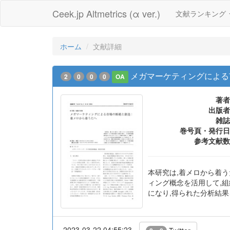
Ceek.jp Altmetrics (α ver.)
文献ランキング
ホーム
文献詳細
メガマーケティングによる
2
0
0
0
OA
著者
出版者
雑誌
巻号頁・発行日
参考文献数
本研究は,着メロから着
ィング概念を活用して,
になり,得られた分析結
2023-03-22 04:55:23