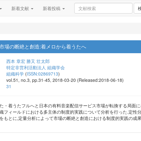
新着文献
新着投稿
市場の断絶と創造:着メロから着うたへ
西本 章宏
勝又 壮太郎
特定非営利活動法人 組織学会
組織科学
(
ISSN:02869713
)
vol.51, no.3, pp.31-45, 2018-03-20 (Released:2018-06-18)
31
うた・着うたフルへと日本の有料音楽配信サービス市場が転換する局面に
組織フィールドにおける多主体の制度的実践について分析を行った.定性
果をもとに,定量分析によって市場の断絶と創造における制度的実践の成果