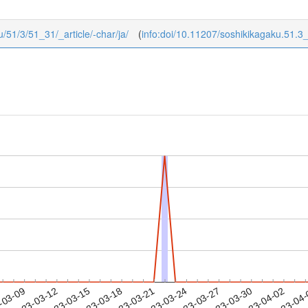
u/51/3/51_31/_article/-char/ja/
(
info:doi/10.11207/soshikikagaku.51.3
2023-03-30
2023-04-02
2023-04
-03-09
2
2023-03-12
2023-03-15
2023-03-18
2023-03-21
2023-03-24
2023-03-27