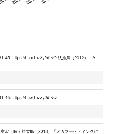
://t.co/1hzZy2diNO 秋池篤（2012）「A-
://t.co/1hzZy2diNO
UWm 西本章宏・勝又壮太郎（2018）「メガマーケティングに