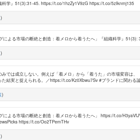
5. https://t.co/1hzZy1V9zG https://t.co/5zIknmj135
覧
)
場の断絶と創造：着メロから着うたへ」『組織科学』51(3): 31-45。http
覧
)
のみでは成立しない。例えば「着メロ」から「着うた」の市場変容は、
捉えられる。／https://t.co/Kz0Xbwu7Sv #ブランドに関わ
覧
)
る市場の断絶と創造：着メロから着うたへ」 https://t.co/H3ya
 https://t.co/Oo2TPemTHv
覧
)