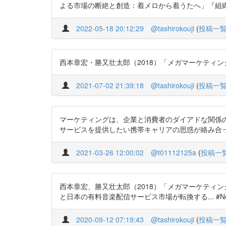
よる市場の断絶と創造：着メロから着うたへ」『組織科学』51(3):31-4
2022-05-18 20:12:29
@tashirokouji
(
投稿一
西本章宏・勝又壮太郎（2018）「メガマーケティングによる市
2021-07-02 21:39:18
@tashirokouji
(
投稿一
マーケティングは、企業と消費者のダイアドな関係
サービスを提供したい携帯キャリアの思惑が絡み合った結実と
2021-03-26 12:00:02
@t01112125a
(
投稿一
西本章宏、勝又壮太郎（2018）「メガマーケティングによ
と日本の有料音楽配信サービス市場が転換する... #NewsPicks
2020-09-12 07:19:43
@tashirokouji
(
投稿一