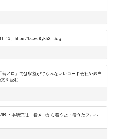
s://t.co/d9ykh2TBqg
「着メロ」では収益が得られないレコード会社や独自
る論文を読む
VfJVIB ・本研究は，着メロから着うた・着うたフルへ