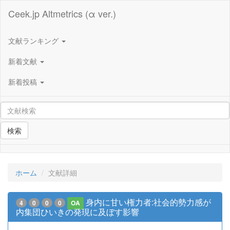
Ceek.jp Altmetrics (α ver.)
文献ランキング
新着文献
新着投稿
検索
ホーム
文献詳細
身内に甘い権力者:社会的勢力感が
4
0
0
0
OA
内集団ひいきの発現に及ぼす影響