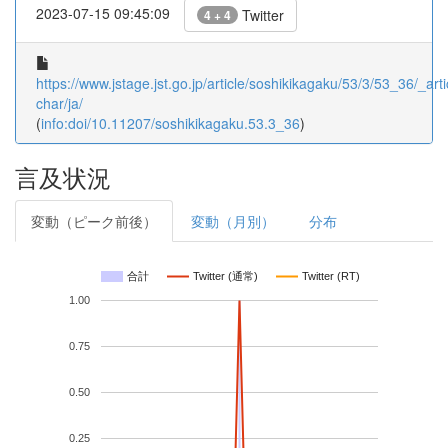
2023-07-15 09:45:09
Twitter
4 + 4
https://www.jstage.jst.go.jp/article/soshikikagaku/53/3/53_36/_arti
char/ja/
(
info:doi/10.11207/soshikikagaku.53.3_36
)
言及状況
変動（ピーク前後）
変動（月別）
分布
合計
Twitter (通常)
Twitter (RT)
1.00
0.75
0.50
0.25