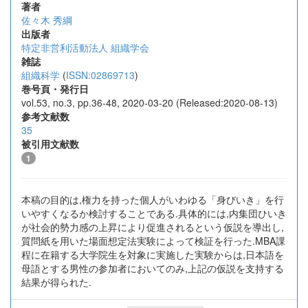
著者
佐々木 秀綱
出版者
特定非営利活動法人 組織学会
雑誌
組織科学
(
ISSN:02869713
)
巻号頁・発行日
vol.53, no.3, pp.36-48, 2020-03-20 (Released:2020-08-13)
参考文献数
35
被引用文献数
1
本稿の目的は,権力を持った個人がいわゆる「身びいき」を行
いやすくなるか検討することである.具体的には,内集団ひいき
が社会的勢力感の上昇により促進されるという仮説を導出し,
質問紙を用いた場面想定法実験によって検証を行った.MBA課
程に在籍する大学院生を対象に実施した実験からは,日本語を
母語とする男性の参加者においてのみ,上記の仮説を支持する
結果が得られた.