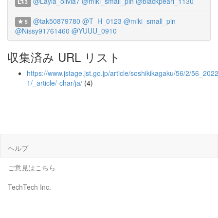
@Layla_olivia7
@miki_small_pin
@blackpearl_1130
3
@tak50879780
@T_H_0123
@miki_small_pin
5
@Nissy91761460
@YUUU_0910
収集済み URL リスト
https://www.jstage.jst.go.jp/article/soshikikagaku/56/2/56_202
1/_article/-char/ja/
(4)
ヘルプ
ご意見はこちら
TechTech Inc.