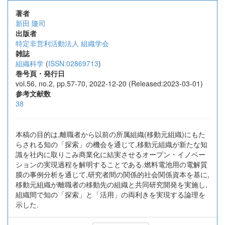
著者
新田 隆司
出版者
特定非営利活動法人 組織学会
雑誌
組織科学
(
ISSN:02869713
)
巻号頁・発行日
vol.56, no.2, pp.57-70, 2022-12-20 (Released:2023-03-01)
参考文献数
38
本稿の目的は,離職者から以前の所属組織(移動元組織)にもた
らされる知の「探索」の機会を通じて,移動元組織が新たな知
識を社内に取りこみ商業化に結実させるオープン・イノベー
ションの実現過程を解明することである.燃料電池用の電解質
膜の事例分析を通じて,研究者間の関係的社会関係資本を基に,
移動元組織が離職者の移動先の組織と共同研究開発を実施し,
組織間で知の「探索」と「活用」の両利きを実現する論理を
示した.