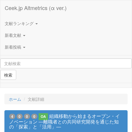
Ceek.jp Altmetrics (α ver.)
文献ランキング
新着文献
新着投稿
検索
ホーム
文献詳細
組織移動から始まるオープン・イ
4
0
0
0
OA
ノベーション ―離職者との共同研究開発を通じた知
の「探索」と「活用」―