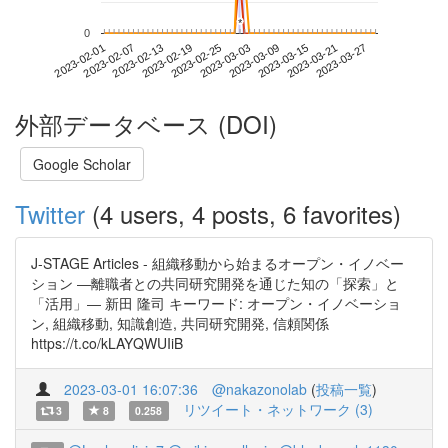
*
*
0
2023-03-21
2023-02-01
2023-02-19
2023-03-09
2023-03-27
2023-02-07
2023-02-25
2023-03-15
2023-02-13
2023-03-03
外部データベース (DOI)
Google Scholar
Twitter
(4 users, 4 posts, 6 favorites)
J-STAGE Articles - 組織移動から始まるオープン・イノベー
ション ―離職者との共同研究開発を通じた知の「探索」と
「活用」― 新田 隆司 キーワード: オープン・イノベーショ
ン, 組織移動, 知識創造, 共同研究開発, 信頼関係
https://t.co/kLAYQWUIiB
2023-03-01 16:07:36
@nakazonolab
(
投稿一覧
)
リツイート・ネットワーク (3)
3
8
0.258