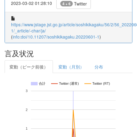
2023-03-02 01:28:10
Twitter
4 + 6
https://www.jstage.jst.go.jp/article/soshikikagaku/56/2/56_202206
1/_article/-char/ja/
(
info:doi/10.11207/soshikikagaku.20220601-1
)
言及状況
変動（ピーク前後）
変動（月別）
分布
合計
Twitter (通常)
Twitter (RT)
3
2
1