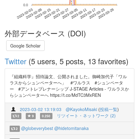
*
*
0.0
2023-03-23
2023-02-03
2023-02-21
2023-03-11
2023-03-29
2023-02-09
2023-02-27
2023-03-17
2023-02-15
2023-03-05
外部データベース (DOI)
Google Scholar
Twitter
(5 users, 5 posts, 13 favorites)
『組織科学』招待論文、公開されました。御崎加代子「ワル
ラスからシュンペーターへ」 #ワルラス #シュンペータ
ー #アントレプレナーシップ J-STAGE Articles - ワルラスか
らシュンペーターへ https://t.co/MdTC3MxREN
2023-03-02 13:19:03
@KayokoMisaki
(
投稿一覧
)
リツイート・ネットワーク (2)
2
9
0.250
@globeverybest
@hidetomitanaka
2