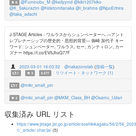
@Fuminobu_M
@keilyymd
@kiki1207kiko
8
@K_Sakuraztm
@hidetomitanaka
@i_brahms
@NpoErihira
@taka_adachi
J-STAGE Articles - ワルラスからシュンペーターへ ―アント
レプレナーシップの歴史的・思想的背景― 御崎 加代子 キー
ワード: シュンペーター, ワルラス, セー, カンティロン, カー
ズナー https://t.co/EV5JhxQ77F
2023-03-01 16:03:32
@nakazonolab
(
投稿一覧
)
リツイート・ネットワーク (1)
1
3
0.577
@miki_small_pin
1
@miki_small_pin
@MKM_Class_BH
@Osamu_Udari
3
収集済み URL リスト
https://www.jstage.jst.go.jp/article/soshikikagaku/56/2/56_202
1/_article/-char/ja/
(5)