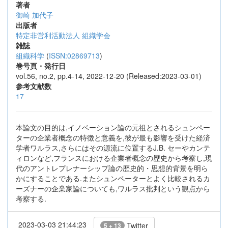
著者
御崎 加代子
出版者
特定非営利活動法人 組織学会
雑誌
組織科学
(
ISSN:02869713
)
巻号頁・発行日
vol.56, no.2, pp.4-14, 2022-12-20 (Released:2023-03-01)
参考文献数
17
本論文の目的は,イノベーション論の元祖とされるシュンペー
ターの企業者概念の特徴と意義を,彼が最も影響を受けた経済
学者ワルラス,さらにはその源流に位置するJ.B. セーやカンテ
ィロンなど,フランスにおける企業者概念の歴史から考察し,現
代のアントレプレナーシップ論の歴史的・思想的背景を明ら
かにすることである.またシュンペーターとよく比較されるカ
ーズナーの企業家論についても,ワルラス批判という観点から
考察する.
2023-03-03 21:44:23
Twitter
5 + 13