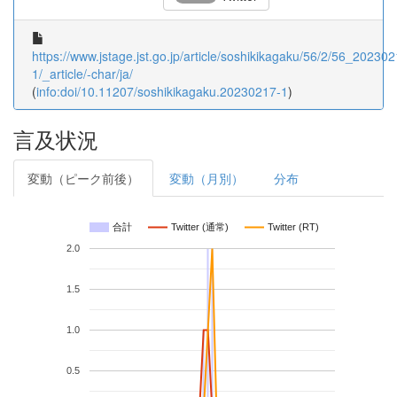
https://www.jstage.jst.go.jp/article/soshikikagaku/56/2/56_202302
1/_article/-char/ja/
(
info:doi/10.11207/soshikikagaku.20230217-1
)
言及状況
変動（ピーク前後）
変動（月別）
分布
合計
Twitter (通常)
Twitter (RT)
2.0
1.5
1.0
0.5