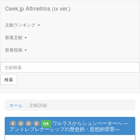
Ceek.jp Altmetrics (α ver.)
文献ランキング
新着文献
新着投稿
検索
ホーム
文献詳細
ワルラスからシュンペーターへ ―
5
0
0
0
OA
アントレプレナーシップの歴史的・思想的背景―