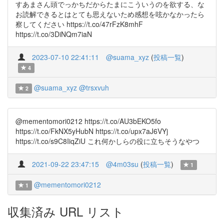
すあまさん頭でっかちだからたまにこういうのを欲する、な
お読解できるとはとても思えないため感想を呟かなかったら
察してください https://t.co/47rFzK8mhF
https://t.co/3DiNQm7iaN
2023-07-10 22:41:11
@suama_xyz
(
投稿一覧
)
4
@suama_xyz
@trsxvuh
2
@mementomori0212 https://t.co/AU3bEKO5fo
https://t.co/FkNX5yHubN https://t.co/upx7aJ6VYj
https://t.co/s9C8IiqZiU これ何かしらの役に立ちそうなやつ
2021-09-22 23:47:15
@4m03su
(
投稿一覧
)
1
@mementomori0212
1
収集済み URL リスト