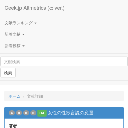
Ceek.jp Altmetrics (α ver.)
文献ランキング
新着文献
新着投稿
検索
ホーム
文献詳細
女性の性欲言説の変遷
4
0
0
0
OA
著者