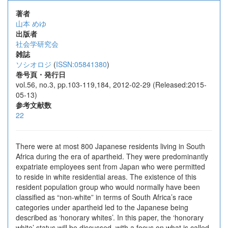
著者
山本 めゆ
出版者
社会学研究会
雑誌
ソシオロジ
(
ISSN:05841380
)
巻号頁・発行日
vol.56, no.3, pp.103-119,184, 2012-02-29 (Released:2015-
05-13)
参考文献数
22
There were at most 800 Japanese residents living in South
Africa during the era of apartheid. They were predominantly
expatriate employees sent from Japan who were permitted
to reside in white residential areas. The existence of this
resident population group who would normally have been
classified as “non-white” in terms of South Africa’s race
categories under apartheid led to the Japanese being
described as ‘honorary whites’. In this paper, the ‘honorary
white’ status will be discussed, with a focus on what is called