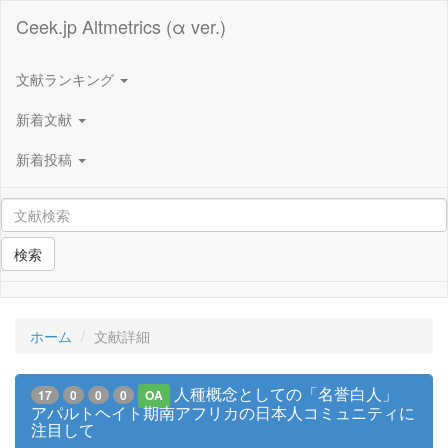
Ceek.jp Altmetrics (α ver.)
文献ランキング
新着文献
新着投稿
検索
ホーム
文献詳細
人種概念としての「名誉白人」
17
0
0
0
OA
アパルトヘイト期南アフリカの日本人コミュニティに
注目して