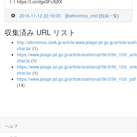
1 1 https://t.co/dgsSFcXjXX
2016-11-12 22:19:05
@altmetrics_crtd
(
投稿一覧
)
収集済み URL リスト
http://altmetrics.ceek.jp/article/www.jstage.jst.go.jp/article/sos
char/ja/
(1)
https://www.jstage.jst.go.jp/article/soshioroji/56/3/56_103/_artic
char/ja
(1)
https://www.jstage.jst.go.jp/article/soshioroji/56/3/56_103/_artic
char/ja/
(1)
https://www.jstage.jst.go.jp/article/soshioroji/56/3/56_103/_pdf
(14)
ヘルプ