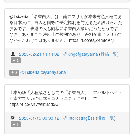
@Tsiberia 「名誉白人」は、南アフリカが本来有色人種であ
る日本人に、白人と同等の法定権利を与えるため設けられた
慣習です。香港の人も同様に名誉白人扱いだったそうです。
なお、あくまでも法制上の権利であり、差別が南アフリカで
なかったわけではありません。 https://t.co/esjZ4mMA4j
2023-02-24 14:14:32
@kingofgatayama
(
投稿一覧
)
2
@Tsiberia
@yabayabba
2
山本めゆ「人種概念としての「名誉白人」 アパルトヘイト
期南アフリカの日本人コミュニティに注目して」
https://t.co/KnVWm3Zd5G
2023-01-15 06:38:12
@InterestingEss
(
投稿一覧
)
1