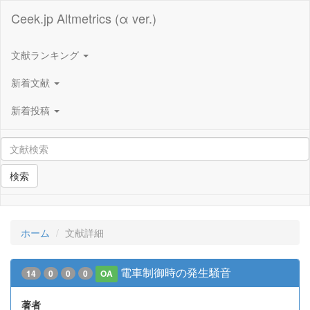
Ceek.jp Altmetrics (α ver.)
文献ランキング
新着文献
新着投稿
検索
ホーム
文献詳細
電車制御時の発生騒音
14
0
0
0
OA
著者