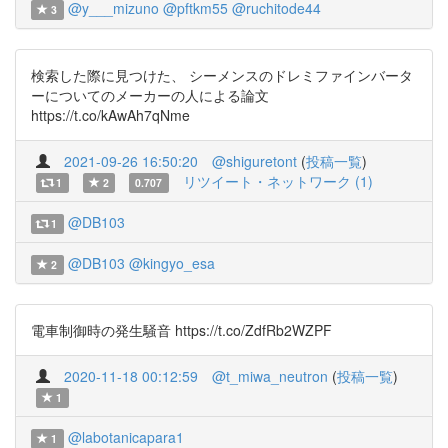
@y___mizuno
@pftkm55
@ruchitode44
3
検索した際に見つけた、 シーメンスのドレミファインバータ
ーについてのメーカーの人による論文
https://t.co/kAwAh7qNme
2021-09-26 16:50:20
@shiguretont
(
投稿一覧
)
リツイート・ネットワーク (1)
1
2
0.707
@DB103
1
@DB103
@kingyo_esa
2
電車制御時の発生騒音 https://t.co/ZdfRb2WZPF
2020-11-18 00:12:59
@t_miwa_neutron
(
投稿一覧
)
1
@labotanicapara1
1