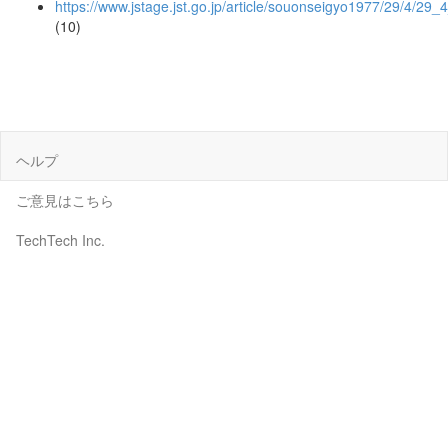
https://www.jstage.jst.go.jp/article/souonseigyo1977/29/4/29_
(10)
ヘルプ
ご意見はこちら
TechTech Inc.