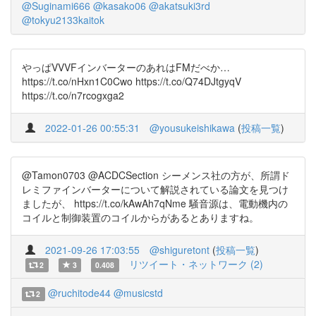
@Suginami666
@kasako06
@akatsuki3rd
@tokyu2133kaitok
やっぱVVVFインバーターのあれはFMだべか…
https://t.co/nHxn1C0Cwo https://t.co/Q74DJtgyqV
https://t.co/n7rcogxga2
2022-01-26 00:55:31
@yousukeishikawa
(
投稿一覧
)
@Tamon0703 @ACDCSection シーメンス社の方が、所謂ド
レミファインバーターについて解説されている論文を見つけ
ましたが、 https://t.co/kAwAh7qNme 騒音源は、電動機内の
コイルと制御装置のコイルからがあるとありますね。
2021-09-26 17:03:55
@shiguretont
(
投稿一覧
)
リツイート・ネットワーク (2)
2
3
0.408
@ruchitode44
@musicstd
2