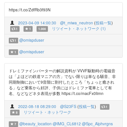
https://t.co/ZdfRb3f93N
2023-04-09 14:00:30
@t_miwa_neutron
(
投稿一覧
)
リツイート・ネットワーク (1)
1
1
1.000
@omispduser
1
@omispduser
1
ドレミファインバーターの解説資料が VVVF駆動時の電磁音
は「よほどの鉄道マニアの方」でない限りは単なる騒音、非
同期制御において9音階に割付したところ「ちょっと癒され
る」など乗客から好評、子供にはドレミファ電車として有
名、などなどネタ表現が多数 https://t.co/macFx0Iimn
2022-08-18 08:29:00
@S23FS
(
投稿一覧
)
1
リツイート・ネットワーク
8
@beauty_location
@IMG_CL6812
@Spc_Alphvrgns
7