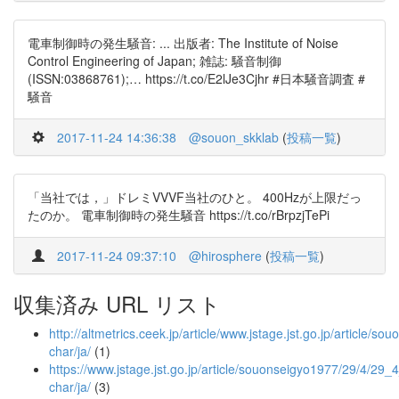
電車制御時の発生騒音: ... 出版者: The Institute of Noise
Control Engineering of Japan; 雑誌: 騒音制御
(ISSN:03868761);… https://t.co/E2lJe3Cjhr #日本騒音調査 #
騒音
2017-11-24 14:36:38
@souon_skklab
(
投稿一覧
)
「当社では，」ドレミVVVF当社のひと。 400Hzが上限だっ
たのか。 電車制御時の発生騒音 https://t.co/rBrpzjTePi
2017-11-24 09:37:10
@hirosphere
(
投稿一覧
)
収集済み URL リスト
http://altmetrics.ceek.jp/article/www.jstage.jst.go.jp/article/
char/ja/
(1)
https://www.jstage.jst.go.jp/article/souonseigyo1977/29/4/29_4
char/ja/
(3)