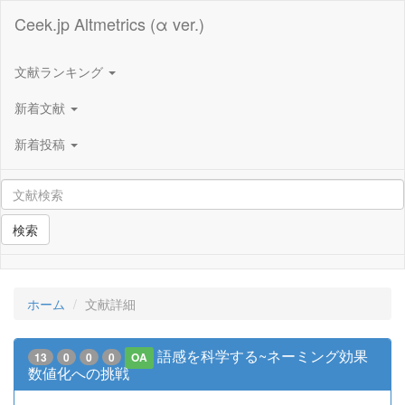
Ceek.jp Altmetrics (α ver.)
文献ランキング
新着文献
新着投稿
検索
ホーム
文献詳細
語感を科学する~ネーミング効果
13
0
0
0
OA
数値化への挑戦