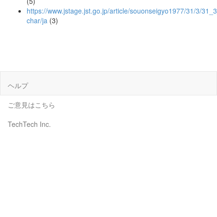
(5)
https://www.jstage.jst.go.jp/article/souonseigyo1977/31/3/31_
char/ja
(3)
ヘルプ
ご意見はこちら
TechTech Inc.