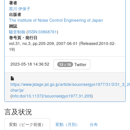
著者
黒川 伊保子
出版者
The Institute of Noise Control Engineering of Japan
雑誌
騒音制御
(
ISSN:03868761
)
巻号頁・発行日
vol.31, no.3, pp.205-209, 2007-06-01 (Released:2010-02-
19)
2023-05-18 14:36:52
Twitter
13 + 16
https://www.jstage.jst.go.jp/article/souonseigyo1977/31/3/31_3_20
char/ja/
(
info:doi/10.11372/souonseigyo1977.31.205
)
言及状況
変動（ピーク前後）
変動（月別）
分布