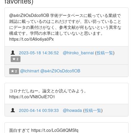
favorites)
@a4nZ9OsDdcofIOB 学術データベースに載っている業績で
雑誌に載っているのはこれだけですが、言い切っていること
にデータの裏付けがなく、参考文献が何もないという異常な
構成です。学問の水準に達していないと思います。
https://t.co/0A9o6ya0Px
2023-05-18 14:36:52
@hiroko_bannai
(
投稿一覧
)
2
@ichimart
@a4nZ9OsDdcofIOB
2
コロナだしねー。論文とか読んでみよう。
https://t.co/VN8OulE7O1
2020-04-14 00:59:33
@howada
(
投稿一覧
)
面白すぎて https://t.co/LcGG8QMSfq