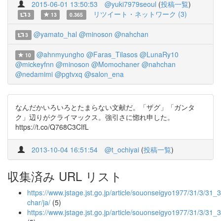
2015-06-01 13:50:53
@yuki7979seoul
(
投稿一覧
)
リツイート・ネットワーク (3)
3
13
0.365
@yamato_hal
@minoson
@nahchan
3
@ahnmyungho
@Faras_Tilasos
@LunaRy10
10
@mickeyfnn
@minoson
@Momochaner
@nahchan
@nedamimi
@pgtvxq
@salon_ena
なんだかいろいろとたまらない文献だ。「ザグ」「ガンタ
ク」辺りがクライマックス。強引さに惚れ申した。
https://t.co/Q768C3CIfL
2013-10-04 16:51:54
@t_ochiyai
(
投稿一覧
)
収集済み URL リスト
https://www.jstage.jst.go.jp/article/souonseigyo1977/31/3/31_3
char/ja/
(5)
https://www.jstage.jst.go.jp/article/souonseigyo1977/31/3/31_