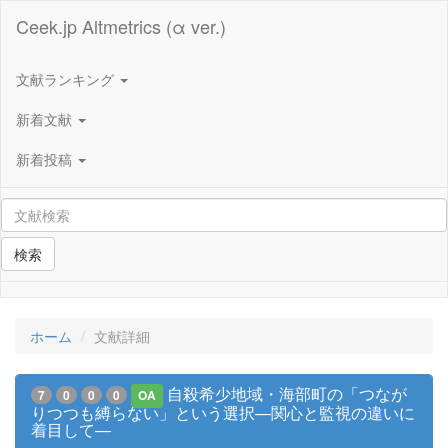
Ceek.jp Altmetrics (α ver.)
文献ランキング
新着文献
新着投稿
検索
ホーム
文献詳細
自殺希少地域・海部町の「つなが
7
0
0
0
OA
りつつも縛らない」という選択—関心と監視の違いに
着目して—