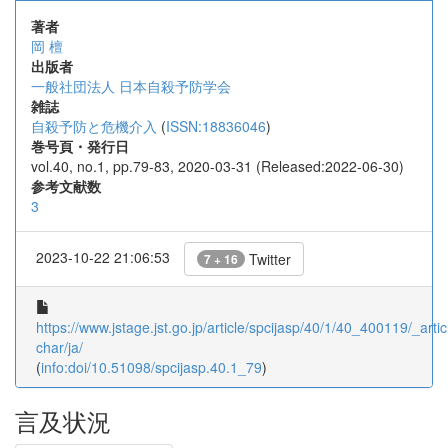
著者
岡 檀
出版者
一般社団法人 日本自殺予防学会
雑誌
自殺予防と危機介入
(
ISSN:18836046
)
巻号頁・発行日
vol.40, no.1, pp.79-83, 2020-03-31 (Released:2022-06-30)
参考文献数
3
2023-10-22 21:06:53
Twitter
7 + 16
https://www.jstage.jst.go.jp/article/spcijasp/40/1/40_400119/_artic
char/ja/
(
info:doi/10.51098/spcijasp.40.1_79
)
言及状況