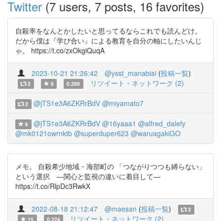
Twitter
(7 users, 7 posts, 16 favorites)
自殺率をなんとかしたいと思ってるならこれでも読んどけ。
だから僕は『学び合い』による教育を自分の軸にしたいんじ
ゃ。 https://t.co/zxOkgiQuqA
2023-10-21 21:26:42
@ysst_manabiai
(
投稿一覧
)
リツイート・ネットワーク (2)
2
6
0.289
@jTS1e3A6ZKRrBdV
@miyamato7
2
@jTS1e3A6ZKRrBdV
@16yaaa1
@alfred_dalefy
6
@mk0121owrnktb
@superduper623
@waruagakiGO
メモ。 自殺希少地域・海部町の 「つながりつつも縛らない」
という選択 —関心と監視の違いに着目して—
https://t.co/RlpDc3RwkX
2022-08-18 21:12:47
@maesan
(
投稿一覧
)
3
リツイート・ネットワーク (2)
15
0.224