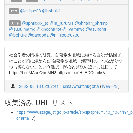
@chilipe08
@bohuiki
2
@sphinxxx_to
@m_rururu1
@shrishri_shrimp
10
@suuuimame
@xingchariot
@_yamawo
@asunomi
@bohuiki
@dangoda
@minigote0730
社会学者の岡檀の研究、自殺希少地域における自殺予防因子
のことが頭に浮かんだ 自殺希少地域・海部町の「つながりつ
つも縛らない」という選択―関心と監視の違いに注目して―
https://t.co/JAuqQmIMH3 https://t.co/iHnFDQJmMV
2022-08-18 02:07:41
@saywhatchugotta
(
投稿一覧
)
収集済み URL リスト
https://www.jstage.jst.go.jp/article/spcijasp/40/1/40_400119/_p
char/ja
(7)