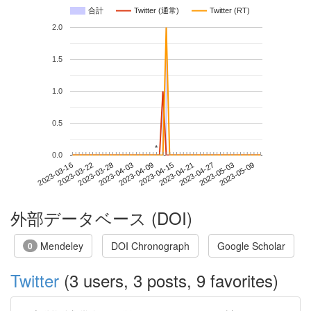
合計
Twitter (通常)
Twitter (RT)
2.0
1.5
1.0
0.5
*
*
0.0
2023-05-03
2023-03-16
2023-04-03
2023-04-21
2023-05-09
2023-03-22
2023-04-09
2023-04-27
2023-03-28
2023-04-15
外部データベース (DOI)
Mendeley
DOI Chronograph
Google Scholar
0
Twitter
(3 users, 3 posts, 9 favorites)