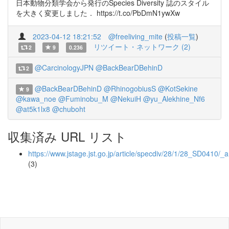
日本動物分類学会から発行のSpecies Diversity 誌のスタイル
を大きく変更しました． https://t.co/PbDmN1ywXw
2023-04-12 18:21:52
@freeliving_mite
(
投稿一覧
)
リツイート・ネットワーク (2)
2
9
0.236
@CarcinologyJPN
@BackBearDBehinD
2
@BackBearDBehinD
@RhinogobiusS
@KotSekine
9
@kawa_noe
@Fuminobu_M
@NekuiH
@yu_Alekhine_Nf6
@at5k1lx8
@chuboht
収集済み URL リスト
https://www.jstage.jst.go.jp/article/specdiv/28/1/28_SD0410/_ar
(3)