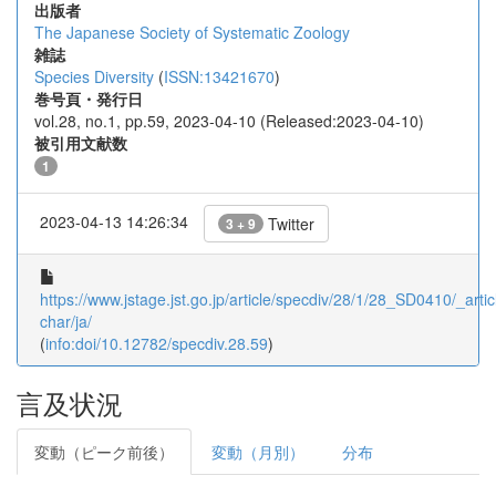
出版者
The Japanese Society of Systematic Zoology
雑誌
Species Diversity
(
ISSN:13421670
)
巻号頁・発行日
vol.28, no.1, pp.59, 2023-04-10 (Released:2023-04-10)
被引用文献数
1
2023-04-13 14:26:34
Twitter
3 + 9
https://www.jstage.jst.go.jp/article/specdiv/28/1/28_SD0410/_artic
char/ja/
(
info:doi/10.12782/specdiv.28.59
)
言及状況
変動（ピーク前後）
変動（月別）
分布