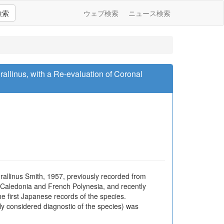
検索
ウェブ検索
ニュース検索
allinus, with a Re-evaluation of Coronal
allinus Smith, 1957, previously recorded from
 Caledonia and French Polynesia, and recently
e first Japanese records of the species.
ly considered diagnostic of the species) was