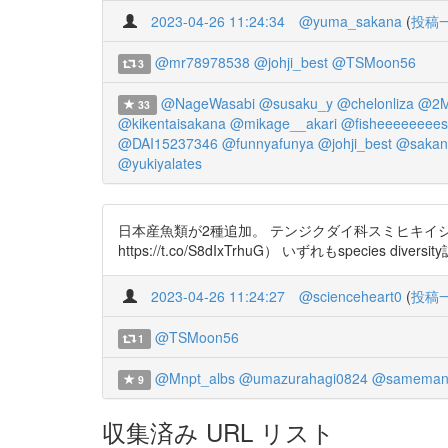
2023-04-26 11:24:34
@yuma_sakana
(
投稿
@mr78978538
@johji_best
@TSMoon56
3
@NageWasabi
@susaku_y
@chelonliza
@2M
33
@kikentaisakana
@mikage__akari
@fisheeeeeeees
@DAI15237346
@funnyafunya
@johji_best
@sakan
@yukiyalates
日本産魚類が2種追加。 テンジクダイ科スミヒキイシモチ（Abe et. 
https://t.co/S8dIxTrhuG） いずれもspecies diversit
2023-04-26 11:24:27
@scienceheart0
(
投稿
@TSMoon56
1
@Mnpt_albs
@umazurahagi0824
@sameman
9
収集済み URL リスト