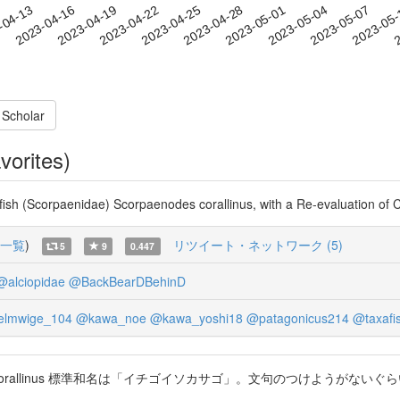
2023-05-04
2023-05-07
2023-05
-04-13
2
2023-04-16
2023-04-19
2023-04-22
2023-04-25
2023-04-28
2023-05-01
 Scholar
vorites)
fish (Scorpaenidae) Scorpaenodes corallinus, with a Re-evaluation of 
一覧
)
リツイート・ネットワーク (5)
5
9
0.447
@alciopidae
@BackBearDBehinD
lmwige_104
@kawa_noe
@kawa_yoshi18
@patagonicus214
@taxafi
rallinus 標準和名は「イチゴイソカサゴ」。文句のつけようがないぐらいイチゴカ