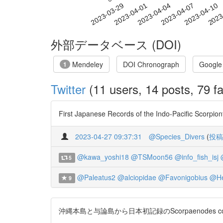
2023-04-04
2023-04-07
2023-04-10
2023
2023-03-29
2023-04-01
外部データベース (DOI)
Mendeley
DOI Chronograph
Google
1
Twitter
(11 users, 14 posts, 79 fa
First Japanese Records of the Indo-Pacific Scorpion
2023-04-27 09:37:31
@Species_Divers
(
投稿
@kawa_yoshi18
@TSMoon56
@info_fish_isj
5
@Paleatus2
@alciopidae
@Favonigobius
@He
9
沖縄本島と与論島から日本初記録のScorpaenodes co