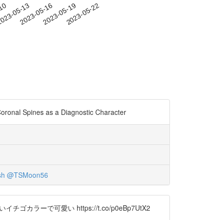
-10
023-05-13
2023-05-16
2023-05-19
2023-05-22
Coronal Spines as a Diagnostic Character
sh
@TSMoon56
ラーで可愛い https://t.co/p0eBp7UtX2