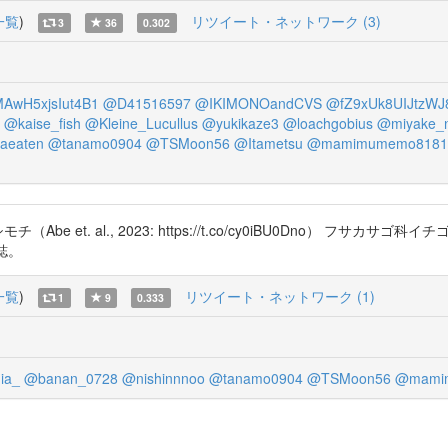
一覧
)
リツイート・ネットワーク (3)
3
36
0.302
AwH5xjsIut4B1
@D41516597
@IKIMONOandCVS
@fZ9xUk8UIJtzWJ
@kaise_fish
@Kleine_Lucullus
@yukikaze3
@loachgobius
@miyake_
aeaten
@tanamo0904
@TSMoon56
@Itametsu
@mamimumemo8181
al., 2023: https://t.co/cy0iBU0Dno） フサカサゴ科イチゴイソカ
y誌。
一覧
)
リツイート・ネットワーク (1)
1
9
0.333
ia_
@banan_0728
@nishinnnoo
@tanamo0904
@TSMoon56
@mami