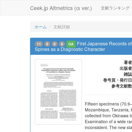
Ceek.jp Altmetrics (α ver.)
文献ランキング
ホーム
文献詳細
First Japanese Records of
11
0
0
0
OA
Spines as a Diagnostic Character
著者
出版者
雑誌
巻号頁・発行日
参考文献数
Fifteen specimens (70.9–
Mozambique, Tanzania, Ke
collected from Okinawa I
Examination of a wide ra
inconsistent. The new st