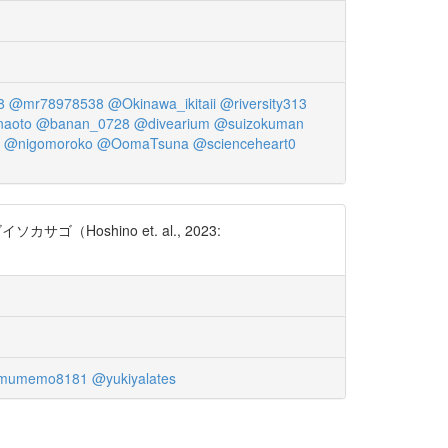
8
@mr78978538
@Okinawa_ikitaii
@riversity313
naoto
@banan_0728
@divearium
@suizokuman
@nigomoroko
@OomaTsuna
@scienceheart0
サゴ（Hoshino et. al., 2023:
mumemo8181
@yukiyalates