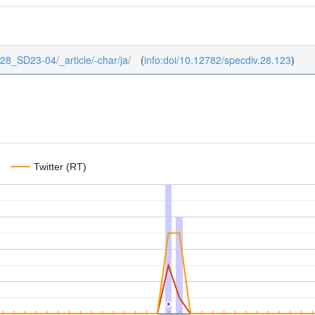
1/28_SD23-04/_article/-char/ja/
(
info:doi/10.12782/specdiv.28.123
)
Twitter (RT)
*
*