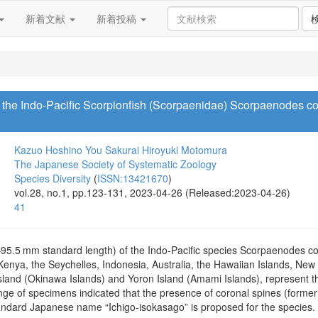
新着文献
新着投稿
 the Indo-Pacific Scorpionfish (Scorpaenidae) Scorpaenodes cor
Kazuo Hoshino
You Sakurai
Hiroyuki Motomura
The Japanese Society of Systematic Zoology
Species Diversity
(
ISSN:13421670
)
vol.28, no.1, pp.123-131, 2023-04-26 (Released:2023-04-26)
41
95.5 mm standard length) of the Indo-Pacific species Scorpaenodes cor
nya, the Seychelles, Indonesia, Australia, the Hawaiian Islands, New
sland (Okinawa Islands) and Yoron Island (Amami Islands), represent th
nge of specimens indicated that the presence of coronal spines (former
andard Japanese name “Ichigo-isokasago” is proposed for the species.